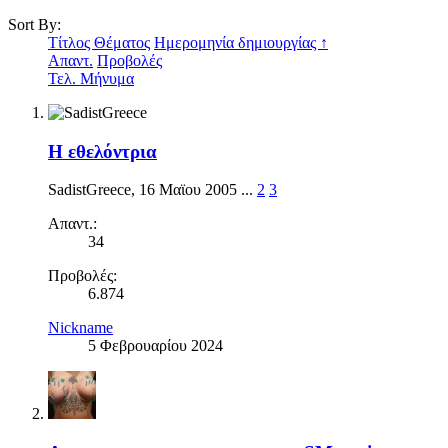
Sort By:
Τίτλος Θέματος
Ημερομηνία δημιουργίας ↑
Απαντ.
Προβολές
Τελ. Μήνυμα
Η εθελόντρια
SadistGreece
,
16 Μαϊου 2005
...
2
3
Απαντ.:
34
Προβολές:
6.874
Nickname
5 Φεβρουαρίου 2024