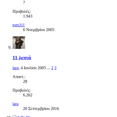
7
Προβολές:
1.943
tom311
6 Νοεμβρίου 2005
11 λεπτά
lara
,
4 Ιουλίου 2005
...
2
3
Απαντ.:
28
Προβολές:
6.262
lara
20 Σεπτεμβρίου 2016