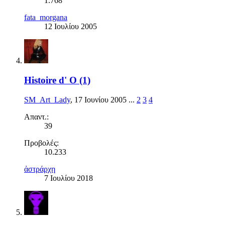
1.768
fata_morgana
12 Ιουλίου 2005
Histoire d' O (1)
SM_Art_Lady
,
17 Ιουνίου 2005
...
2
3
4
Απαντ.:
39
Προβολές:
10.233
ἀστράρχη
7 Ιουλίου 2018