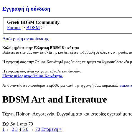
Εγγραφή ή σύνδεση
Greek BDSM Community
Forums
>
BDSM
>
Απόκρυψη ανακοίνωσης
Καλώς ήρθατε στην
Ελληνική BDSM Κοινότητα
.
Βλέπετε το site μας σαν επισκέπτης και δεν έχετε πρόσβαση σε όλες τις υπηρεσίες πο
Η εγγραφή σας στην Online Κοινότητά μας θα σας επιτρέψει να δημοσιεύσετε νέα 
Η εγγραφή σας είναι γρήγορη, εύκολη και δωρεάν.
Γίνετε μέλος στην Online Κοινότητα.
Αν συναντήσετε οποιοδήποτε πρόβλημα κατά την εγγραφή σας, παρακαλώ
επικοιν
BDSM Art and Literature
Τέχνη, Ποίηση, Λογοτεχνία, Συγγράμματα και ιστορίες σχετικά με τ
Σελίδα 1 από 70
1
←
2
3
4
5
6
→
70
Επόμενη >