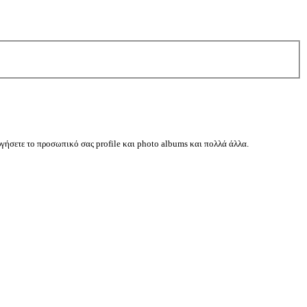
ργήσετε το προσωπικό σας profile και photo albums και πολλά άλλα.