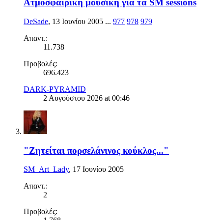
Ατμοσφαιρικη μουσικη για τα SM sessions
DeSade
,
13 Ιουνίου 2005
...
977
978
979
Απαντ.:
11.738
Προβολές:
696.423
DARK-PYRAMID
2 Αυγούστου 2026 at 00:46
"Ζητείται πορσελάνινος κούκλος..."
SM_Art_Lady
,
17 Ιουνίου 2005
Απαντ.:
2
Προβολές: