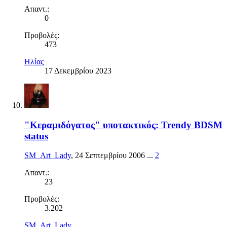
Απαντ.:
0
Προβολές:
473
Ηλίας
17 Δεκεμβρίου 2023
"Κεραμιδόγατος" υποτακτικός: Trendy BDSM
status
SM_Art_Lady
,
24 Σεπτεμβρίου 2006
...
2
Απαντ.:
23
Προβολές:
3.202
SM_Art_Lady