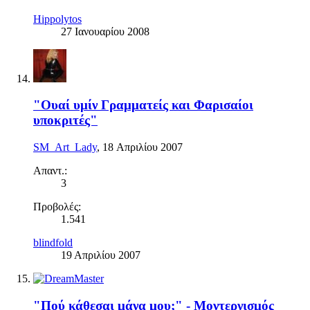
Hippolytos
27 Ιανουαρίου 2008
"Ουαί υμίν Γραμματείς και Φαρισαίοι
υποκριτές"
SM_Art_Lady
,
18 Απριλίου 2007
Απαντ.:
3
Προβολές:
1.541
blindfold
19 Απριλίου 2007
"Πού κάθεσαι μάνα μου;" - Μοντερνισμός