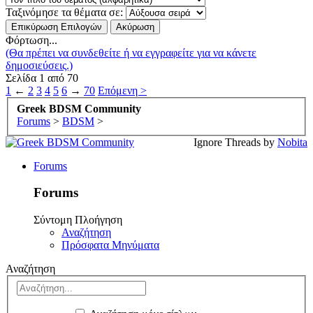
Ταξινόμησε τα θέματα σε:
Φόρτωση...
(Θα πρέπει να συνδεθείτε ή να εγγραφείτε για να κάνετε
δημοσιεύσεις.)
Σελίδα 1 από 70
1
←
2
3
4
5
6
→
70
Επόμενη >
Greek BDSM Community
Forums
>
BDSM
>
Ignore Threads by
Nobita
Forums
Forums
Σύντομη Πλοήγηση
Αναζήτηση
Πρόσφατα Μηνύματα
Αναζήτηση