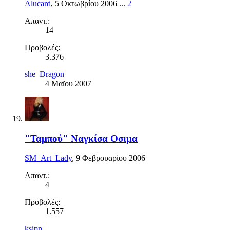
Alucard
,
5 Οκτωβρίου 2006
...
2
Απαντ.:
14
Προβολές:
3.376
she_Dragon
4 Μαϊου 2007
"Ταμπού" Ναγκίσα Οσιμα
SM_Art_Lady
,
9 Φεβρουαρίου 2006
Απαντ.:
4
Προβολές:
1.557
ksipn