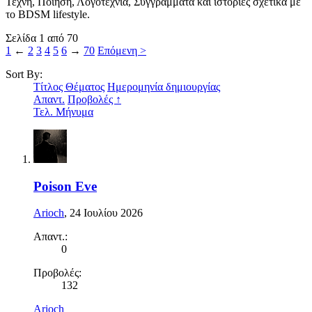
Τέχνη, Ποίηση, Λογοτεχνία, Συγγράμματα και ιστορίες σχετικά με
το BDSM lifestyle.
Σελίδα 1 από 70
1
←
2
3
4
5
6
→
70
Επόμενη >
Sort By:
Τίτλος Θέματος
Ημερομηνία δημιουργίας
Απαντ.
Προβολές ↑
Τελ. Μήνυμα
Poison Eve
Arioch
,
24 Ιουλίου 2026
Απαντ.:
0
Προβολές:
132
Arioch