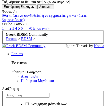
Ταξινόμησε τα θέματα σε:
Φόρτωση...
(Θα πρέπει να συνδεθείτε ή να εγγραφείτε για να κάνετε
δημοσιεύσεις.)
Σελίδα 1 από 70
1
←
2
3
4
5
6
→
70
Επόμενη >
Greek BDSM Community
Forums
>
BDSM
>
Ignore Threads by
Nobita
Forums
Forums
Σύντομη Πλοήγηση
Αναζήτηση
Πρόσφατα Μηνύματα
Αναζήτηση
Αναζήτηση μόνο τίτλων