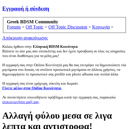
Εγγραφή ή σύνδεση
Greek BDSM Community
Forums
>
Off Topic
>
Off Topic Discussion
>
Κοινωνία
>
Απόκρυψη ανακοίνωσης
Καλώς ήρθατε στην
Ελληνική BDSM Κοινότητα
.
Βλέπετε το site μας σαν επισκέπτης και δεν έχετε πρόσβαση σε όλες τις υπηρεσίες
που είναι διαθέσιμες για τα μέλη μας!
Η εγγραφή σας στην Online Κοινότητά μας θα σας επιτρέψει να δημοσιεύσετε νέα
μηνύματα στο forum, να στείλετε προσωπικά μηνύματα σε άλλους χρήστες, να
δημιουργήσετε το προσωπικό σας profile και photo albums και πολλά άλλα.
Η εγγραφή σας είναι γρήγορη, εύκολη και δωρεάν.
Γίνετε μέλος στην Online Κοινότητα.
Αν συναντήσετε οποιοδήποτε πρόβλημα κατά την εγγραφή σας, παρακαλώ
επικοινωνήστε μαζί μας
.
Αλλαγή φύλου μεσα σε λιγα
λεπτα και αντιστροφα!