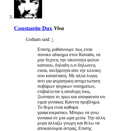
Constantin Dux
Viva
Gotham said:
↑
Επισης μαθαινουμε πως ειναι
ποινικο αδικημα στον Καναδα, να
μην δεχτεις την ταυτοτητα φυλου
καποιου, δηλαδη ο,τι δηλωσεις
εισαι, ανεξαρτητα απο την κλινικη
σου κατασταση. Με αλλα λογια,
αντι για ψυχιατρικη αντιμετωπιση
σοβαρων ψυχικων νοσηματων,
επιβαλλεται η αποδοχη τους.
Ξυπνησα το πρωι και αποφασισα οτι
ειμαι γυναικα; Κανενα προβλημα.
Το θεμα ειναι καθαρα
γραφειοκρατικο. Μπορω να γινω
γυναικα σε μια ωρα μεσα. Την αλλη
μερα αλλαζω γνωμη και θελω να
αποκαλουμαι αντρας; Επισης