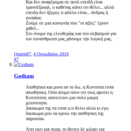
Και δεν αναφέρομαι σε αυτό επειδή είναι
τρανσέξουαλ, ο καθένας κάνει οτι θέλει... αλλά
επειδη δεν ήξερες τι φύλλο είναι... άνδρας ή
γυναίκα;
Ζούμε σε μια κοινωνία που "οι αξίες" έχουν
χαθεί...
Στο όνομα της ελευθερίας και του σεβασμού για
τον συνανθρωπό μας χάνουμε την λογική μας.
Queen87
,
4 Οκτωβρίου 2016
#7
Gotham
Aισθητικα και μονο αν το δω, η Κοντσιτα ειναι
απωθητικη. Οσα ατομα πουν οτι τους αρεσει η
Κοντσιτσα, αποτελουν μια πολυ μικρη
μειονοτητα.
Δικαιωμα της να ειναι ο,τι θελει αλλα κι εγω
δικαιωμα μου να κρινω την αισθητικη της
παρουσια.
Απο εκει και περα, το βιντεο δε μιλαει για