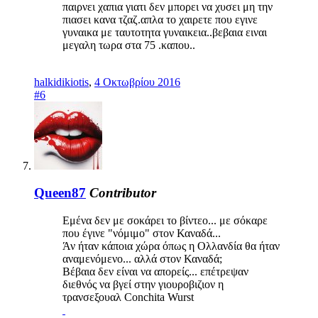
παιρνει χαπια γιατι δεν μπορει να χυσει μη την
πιασει κανα τζαζ.απλα το χαιρετε που εγινε
γυναικα με ταυτοτητα γυναικεια..βεβαια ειναι
μεγαλη τωρα στα 75 .καπου..
halkidikiotis
,
4 Οκτωβρίου 2016
#6
Queen87
Contributor
Εμένα δεν με σοκάρει το βίντεο... με σόκαρε
που έγινε "νόμιμο" στον Καναδά...
Άν ήταν κάποια χώρα όπως η Ολλανδία θα ήταν
αναμενόμενο... αλλά στον Καναδά;
Βέβαια δεν είναι να απορείς... επέτρεψαν
διεθνός να βγεί στην γιουροβιζιον η
τρανσεξουαλ Conchita Wurst