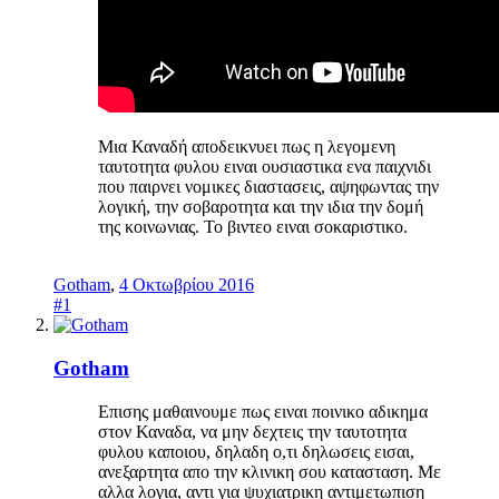
Μια Καναδή αποδεικνυει πως η λεγομενη
ταυτοτητα φυλου ειναι ουσιαστικα ενα παιχνιδι
που παιρνει νομικες διαστασεις, αψηφωντας την
λογική, την σοβαροτητα και την ιδια την δομή
της κοινωνιας. Το βιντεο ειναι σοκαριστικο.
Gotham
,
4 Οκτωβρίου 2016
#1
Gotham
Επισης μαθαινουμε πως ειναι ποινικο αδικημα
στον Καναδα, να μην δεχτεις την ταυτοτητα
φυλου καποιου, δηλαδη ο,τι δηλωσεις εισαι,
ανεξαρτητα απο την κλινικη σου κατασταση. Με
αλλα λογια, αντι για ψυχιατρικη αντιμετωπιση