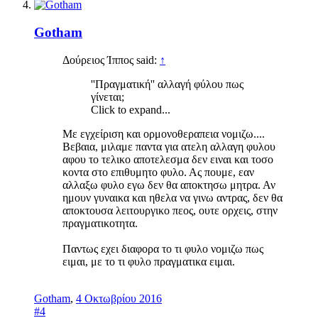
Gotham
Δούρειος Ίππος said:
↑
''Πραγματική'' αλλαγή φύλου πως
γίνεται;
Click to expand...
Mε εγχείριση και ορμονοθεραπεια νομιζω....
Βεβαια, μιλαμε παντα για ατελη αλλαγη φυλου
αφου το τελικο αποτελεσμα δεν ειναι και τοσο
κοντα στο επιθυμητο φυλο. Ας πουμε, εαν
αλλαξω φυλο εγω δεν θα αποκτησω μητρα. Αν
ημουν γυναικα και ηθελα να γινω αντρας, δεν θα
αποκτουσα λειτουργικο πεος, ουτε ορχεις, στην
πραγματικοτητα.
Παντως εχει διαφορα το τι φυλο νομιζω πως
ειμαι, με το τι φυλο πραγματικα ειμαι.
Gotham
,
4 Οκτωβρίου 2016
#4