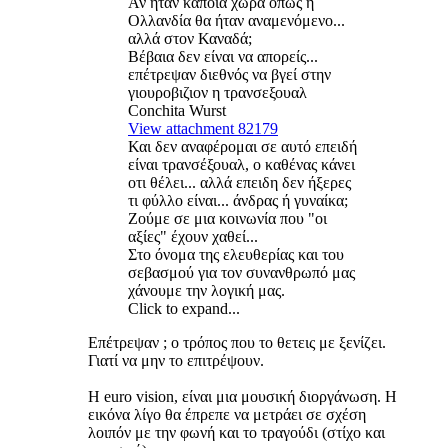
Άν ήταν κάποια χώρα όπως η
Ολλανδία θα ήταν αναμενόμενο...
αλλά στον Καναδά;
Βέβαια δεν είναι να απορείς...
επέτρεψαν διεθνός να βγεί στην
γιουροβιζιον η τρανσεξουαλ
Conchita Wurst
View attachment 82179
Και δεν αναφέρομαι σε αυτό επειδή
είναι τρανσέξουαλ, ο καθένας κάνει
οτι θέλει... αλλά επειδη δεν ήξερες
τι φύλλο είναι... άνδρας ή γυναίκα;
Ζούμε σε μια κοινωνία που "οι
αξίες" έχουν χαθεί...
Στο όνομα της ελευθερίας και του
σεβασμού για τον συνανθρωπό μας
χάνουμε την λογική μας.
Click to expand...
Επέτρεψαν ; ο τρόπος που το θετεις με ξενίζει.
Γιατί να μην το επιτρέψουν.
Η euro vision, είναι μια μουσική διοργάνωση. Η
εικόνα λίγο θα έπρεπε να μετράει σε σχέση
λοιπόν με την φωνή και το τραγούδι (στίχο και