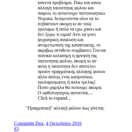
κανενα προβλημα. Παω και κανω
αλλαγη ταυτοτητας φυλου και
παιρνω το αντιστοιχο πιστοποιητικο.
Νομικα, δεσμευονται ολοι να το
σεβαστουν ακομη κι αν τους
τρολαρω ή απλα τα εχω χασει και
δεν ξερω τι ειμαι! Αντι να γινει
ψυχιατρικη αναλυση και
αντιμετωπιση της καταστασης, το
ακριβως αντιθετο συμβαινει: Γινεται
ποινικα κολασιμη η αρνηση της
ταυτοτητας φυλου, ακομη κι αν
αυτη η ταυτοτητα δεν αποτελει
προιον πραγματικης αλλαγης φυλου
αλλα απλως ενος καπριτσιου,
τρολαρισματος ή απλα τρελας!
Ποσο χαμηλα θα πεσουμε ακομα;
Ο ορθολογισμος αγνοειται....
Click to expand...
''Πραγματική'' αλλαγή φύλου πως γίνεται;
Constantin Dux
,
4 Οκτωβρίου 2016
#3