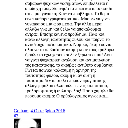
σοβαρων ψυχικων νοσηματων, επιβαλλεται η
αποδοχη τους. Ξυπνησα το πρωι και αποφασισα
οτι ειμαι γυναικα; Κανενα προβλημα. Το θεμα
ειναι καθαρα γραφειοκρατικο. Μπορω να γινω
γυναικα σε μια ωρα μεσα. Την αλλη μερα
αλλαζω γνωμη και θελω να αποκαλουμαι
αντρας; Επισης κανενα προβλημα. Παω και
κανω αλλαγη ταυτοτητας φυλου και παιρνω το
αντιστοιχο πιστοποιητικο. Νομικα, δεσμευονται
ολοι να το σεβαστουν ακομη κι αν τους τρολαρω
ή απλα τα εχω χασει και δεν ξερω τι ειμαι! Αντι
να γινει ψυχιατρικη αναλυση και αντιμετωπιση
της καταστασης, το ακριβως αντιθετο συμβαινει:
Γινεται ποινικα κολασιμη η αρνηση της
ταυτοτητας φυλου, ακομη κι αν αυτη η
ταυτοτητα δεν αποτελει προιον πραγματικης
αλλαγης φυλου αλλα απλως ενος καπριτσιου,
τρολαρισματος ή απλα τρελας! Ποσο χαμηλα θα
πεσουμε ακομα; Ο ορθολογισμος αγνοειται....
Gotham
,
4 Οκτωβρίου 2016
#2