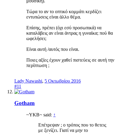
μουσική).
Τώρα το αν το οπτικό κομμάτι κερδίζει
εντυπώσεις είναι άλλο θέμα.
Επίσης, πρέπει (όχι εσύ προσωπικά) να
καταλάβεις αν είναι άντρας η γυναίκα; πού θα
ωφελήσει;
Είναι αυτή /αυτός που είναι.
Ποιες αξίες έχουν χαθεί πιστεύεις σε αυτή την
περίπτωση ;
Lady Nawashi
,
5 Οκτωβρίου 2016
#11
Gotham
~ΥΚΒ~ said:
↑
Επέτρεψαν ; ο τρόπος που το θετεις
με ξενίζει. Γιατί να μην το