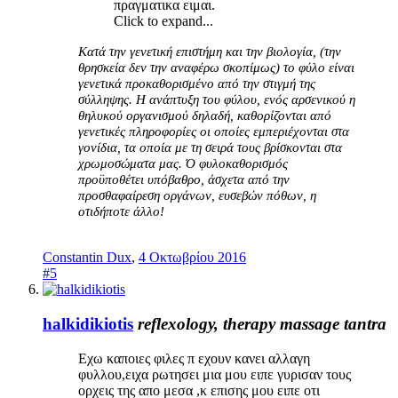
πραγματικα ειμαι.
Click to expand...
Κατά την γενετική επιστήμη και την βιολογία, (την
θρησκεία δεν την αναφέρω σκοπίμως) το φύλο είναι
γενετικά προκαθορισμένο από την στιγμή της
σύλληψης. Η ανάπτυξη του φύλου, ενός αρσενικού η
θηλυκού οργανισμού δηλαδή, καθορίζονται από
γενετικές πληροφορίες οι οποίες εμπεριέχονται στα
γονίδια, τα οποία με τη σειρά τους βρίσκονται στα
χρωμοσώματα μας. Ό φυλοκαθορισμός
προϋποθέτει υπόβαθρο, άσχετα από την
προσθαφαίρεση οργάνων, ευσεβών πόθων, η
οτιδήποτε άλλο!
Constantin Dux
,
4 Οκτωβρίου 2016
#5
halkidikiotis
reflexology, therapy massage tantra
Εχω καποιες φιλες π εχουν κανει αλλαγη
φυλλου,ειχα ρωτησει μια μου ειπε γυρισαν τους
ορχεις της απο μεσα ,κ επισης μου ειπε οτι