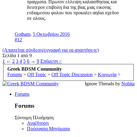
πραγματα. Πρωτον ελλειψη καλαισθησιας και
δευτερον επιβολη δια της βιας μιας εικονας
ενδιαμεσου φυλου που προκαλει αηδια σχεδον
σε ολους.
Gotham
,
5 Οκτωβρίου 2016
#12
(Απαιτείται σύνδεση/εγγραφή για να απαντήσετε)
Σελίδα 1 από 9
1
←
2
3
4
5
6
→
9
Επόμενη >
Greek BDSM Community
Forums
>
Off Topic
>
Off Topic Discussion
>
Κοινωνία
>
Ignore Threads by
Nobita
Forums
Forums
Σύντομη Πλοήγηση
Αναζήτηση
Πρόσφατα Μηνύματα