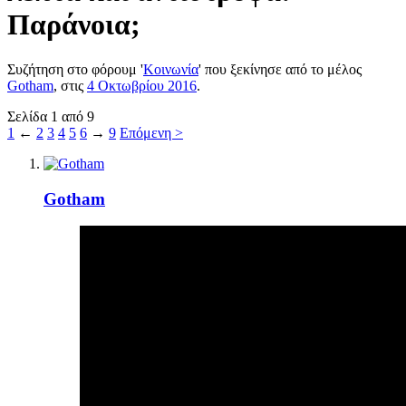
Παράνοια;
Συζήτηση στο φόρουμ '
Κοινωνία
' που ξεκίνησε από το μέλος
Gotham
, στις
4 Οκτωβρίου 2016
.
Σελίδα 1 από 9
1
←
2
3
4
5
6
→
9
Επόμενη >
Gotham