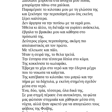
Ξάπλωσε μπροστά στα ανοιχτά μου πόδια,
μπορύμητα πάνω στα χαλίκια.
Παραμέρισε το κιλοτακι μου με τη γλώσσα της
και ξεκίνησε την περιποίησή μου όπς εκείνη
ξέρει καλύτερα.
Δεν άργησα να την ποτίσω με τα υγρά μου.
Ήθελα κι άλλο, τη διέταξα να γυρίσει ανάσκελα,
έβγαλα το βρακάκι μου και κάθησα στο
πρόσωπό της.
Δεύτερος γύρος περιποίησης, ακόμη πιο
απολαυστικός απ τον πρώτο.
Με τέλειωσε και πάλι.
Ήταν η σειρά της, το θελα τρελά.
Την έστησα στα τέσσερα δίπλα στο κύμα.
Της κοκκίνισα το κωλαράκι.
Έβρεχα το χέρι στο νερό και την έδερνα μέχρι
που το νοιωσα να καίγεται.
Της κατέβασα το κιλοτάκι του μαγιώ και την
πήρα με τα δάχτυλα, μ εκείνη στημένη σχεδόν
μέσα στο νερό.
Ένα, δύο, τρία, τέσσερα, όλα δικά της.
Σε μια στγμή πέρασε ένα αυτοκίνητο, τα φώτα
μας φώτισαν στιγμιαία και χάθηκαν μέσα στη
νύχτα, αλλά ήταν αρκετό για να απογειώσει τους
φόβους της Φοίβης.