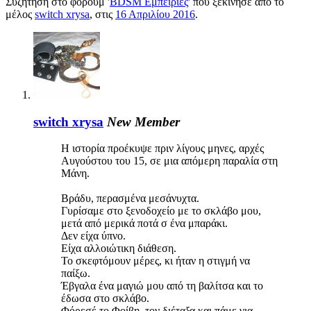
Συζήτηση στο φόρουμ '
BDSM Εμπειρίες
' που ξεκίνησε από το
μέλος
switch xrysa
, στις
16 Απριλίου 2016
.
switch xrysa
New Member
Η ιστορία προέκυψε πριν λίγους μηνες, αρχές
Αυγούστου του 15, σε μια απόμερη παραλία στη
Μάνη.
Βράδυ, περασμένα μεσάνυχτα.
Γυρίσαμε στο ξενοδοχείο με το σκλάβο μου,
μετά από μερικά ποτά σ ένα μπαράκι.
Δεν είχα ύπνο.
Είχα αλλοιώτικη διάθεση.
Το σκεφτόμουν μέρες, κι ήταν η στιγμή να
παίξω.
Έβγαλα ένα μαγιώ μου από τη βαλίτσα και το
έδωσα στο σκλάβο.
Φόρεσέ το Φοίβη, τον διέταξα και πάμε για