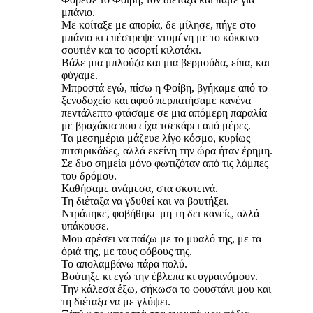
μπάνιο.
Με κοίταξε με απορία, δε μίλησε, πήγε στο
μπάνιο κι επέστρεψε ντυμένη με το κόκκινο
σουτιέν και το ασορτί κιλοτάκι.
Βάλε μια μπλούζα και μια βερμούδα, είπα, και
φύγαμε.
Μπροστά εγώ, πίσω η Φοίβη, βγήκαμε από το
ξενοδοχείο και αφού περπατήσαμε κανένα
πεντάλεπτο φτάσαμε σε μια απόμερη παραλία
με βραχάκια που είχα τσεκάρει από μέρες.
Τα μεσημέρια μάζευε λίγο κόσμο, κυρίως
πιτσιρικάδες, αλλά εκείνη την ώρα ήταν έρημη.
Σε δυο σημεία μόνο φωτιζόταν από τις λάμπες
του δρόμου.
Καθήσαμε ανάμεσα, στα σκοτεινά.
Τη διέταξα να γδυθεί και να βουτήξει.
Ντράπηκε, φοβήθηκε μη τη δει κανείς, αλλά
υπάκουσε.
Μου αρέσει να παίζω με το μυαλό της, με τα
όριά της, με τους φόβους της.
Το απολαμβάνω πάρα πολύ.
Βούτηξε κι εγώ την έβλεπα κι υγραινόμουν.
Την κάλεσα έξω, σήκωσα το φουστάνι μου και
τη διέταξα να με γλύψει.