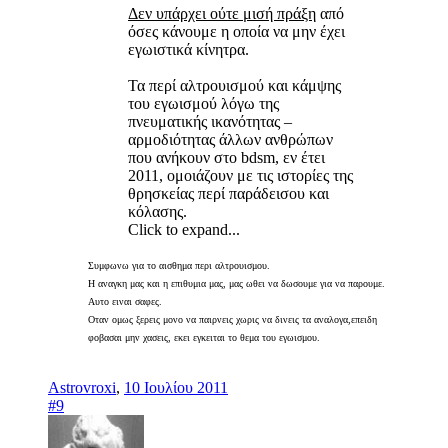
Δεν υπάρχει ούτε μισή πράξη
από
όσες κάνουμε η οποία να μην έχει
εγωιστικά κίνητρα.
Τα περί αλτρουισμού και κάμψης
του εγωισμού λόγω της
πνευματικής ικανότητας –
αρμοδιότητας άλλων ανθρώπων
που ανήκουν στο bdsm, εν έτει
2011, ομοιάζουν με τις ιστορίες της
θρησκείας περί παράδεισου και
κόλασης.
Click to expand...
Συμφωνω για το αισθημα περι αλτρουισμου.
Η αναγκη μας και η επιθυμια μας, μας ωθει να δωσουμε για να παρουμε.
Αυτο ειναι σαφες.
Οταν ομως ξερεις μονο να παιρνεις χωρις να δινεις τα αναλογα,επειδη
φοβασαι μην χασεις, εκει εγκειται το θεμα του εγωισμου.
Astrovroxi
,
10 Ιουλίου 2011
#9