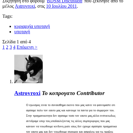
Συζήτηση στο φόρουμ '
BDSM Discussion
' που ξεκίνησε από το
μέλος
Astrovroxi
, στις
10 Ιουλίου 2011
.
Tags:
κυριαρχία υποταγή
υποταγή
Σελίδα 1 από 4
1
2
3
4
Επόμενη >
Astrovroxi
Το κοπρογατο
Contributor
Ο εγωισμος ειναι το συναισθημα εκεινο που μας κανει να φαινομαστε οτι
αγαπαμε πολυ τον εαυτο μας και κανουμε τα παντα για το συμφερον του.
Στην πραγματικοτητα δεν αγαπαμε τοσο τον εαυτο μας,αλλα ενστικτωδως
αντιδραμε υπερ του,υποδαυλιζοντας τις αλλες συμπεριφορες που μας
κανουν να νοιωθουμε κινδυνο,γιατι ισως δεν εχουμε αγαπησει πραγματικα
τον εαυτο μας και δεν νοιωθουμε σιγουροι και ασφαλεις για τις πραξεις