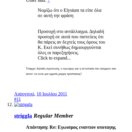
Uther said:
↑
Νομίζω ότι ο Elysium τα είπε όλα
σε αυτή την φράση
Προσοχή στο αντάλλαγμα. Δηλαδή
προσοχή σε αυτά που πιστεύεις ότι
θα πάρεις αν δεχτείς τους όρους του
Κ. Εκεί συνήθως δημιουργούνται
όλες οι παρεξηγήσεις.
Click to expand...
Υπαρχει δηλαδη περιπτωση, ο εγωισμος και η αντισταση που απορρεει απο
αυτον να ειναι μια εμμεση μορφη προστασιας?
Astrovroxi
,
10 Ιουλίου 2011
#11
striggla
Regular Member
Απάντηση: Re: Εγωισμος εναντιον υποταγης