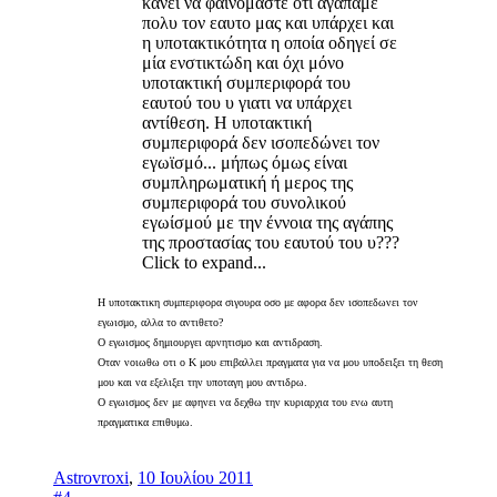
κανει να φαινομαστε οτι αγαπαμε
πολυ τον εαυτο μας και υπάρχει και
η υποτακτικότητα η οποία οδηγεί σε
μία ενστικτώδη και όχι μόνο
υποτακτική συμπεριφορά του
εαυτού του υ γιατι να υπάρχει
αντίθεση. Η υποτακτική
συμπεριφορά δεν ισοπεδώνει τον
εγωϊσμό... μήπως όμως είναι
συμπληρωματική ή μερος της
συμπεριφορά του συνολικού
εγωίσμού με την έννοια της αγάπης
της προστασίας του εαυτού του υ???
Click to expand...
Η υποτακτικη συμπεριφορα σιγουρα οσο με αφορα δεν ισοπεδωνει τον
εγωισμο, αλλα το αντιθετο?
Ο εγωισμος δημιουργει αρνητισμο και αντιδραση.
Οταν νοιωθω οτι ο Κ μου επιβαλλει πραγματα για να μου υποδειξει τη θεση
μου και να εξελιξει την υποταγη μου αντιδρω.
Ο εγωισμος δεν με αφηνει να δεχθω την κυριαρχια του ενω αυτη
πραγματικα επιθυμω.
Astrovroxi
,
10 Ιουλίου 2011