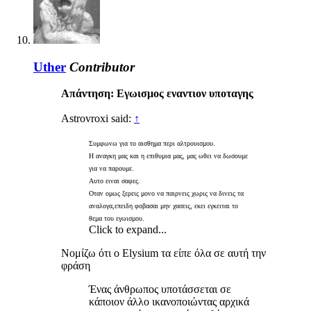
Uther
Contributor
Απάντηση: Εγωισμος εναντιον υποταγης
Astrovroxi said:
↑
Συμφωνω για το αισθημα περι αλτρουισμου.
Η αναγκη μας και η επιθυμια μας, μας ωθει να δωσουμε
για να παρουμε.
Αυτο ειναι σαφες.
Οταν ομως ξερεις μονο να παιρνεις χωρις να δινεις τα
αναλογα,επειδη φοβασαι μην χασεις, εκει εγκειται το
θεμα του εγωισμου.
Click to expand...
Νομίζω ότι ο Elysium τα είπε όλα σε αυτή την
φράση
Ένας άνθρωπος υποτάσσεται σε
κάποιον άλλο ικανοποιώντας αρχικά