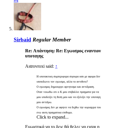
#4
Sirbaid
Regular Member
Re: Απάντηση: Re: Εγωισμος εναντιον
υποταγης
Astrovroxi said:
↑
Η υποτακτικη συμπεριφορα σιγουρα οσο με αφορα δεν
ισοπεδωνει τον εγωισμο, αλλα το αντιθετο?
Ο εγωισμος δημιουργει αρνητισμο και αντιδραση.
Οταν νοιωθω οτι ο Κ μου επιβαλλει πραγματα για να
μου υποδειξει τη θεση μου και να εξελιξει την υποταγη
μου αντιδρω.
Ο εγωισμος δεν με αφηνει να δεχθω την κυριαρχια του
ενω αυτη πραγματικα επιθυμω.
Click to expand...
Εγωιστικά να το δεις θά θελες να εισαι η