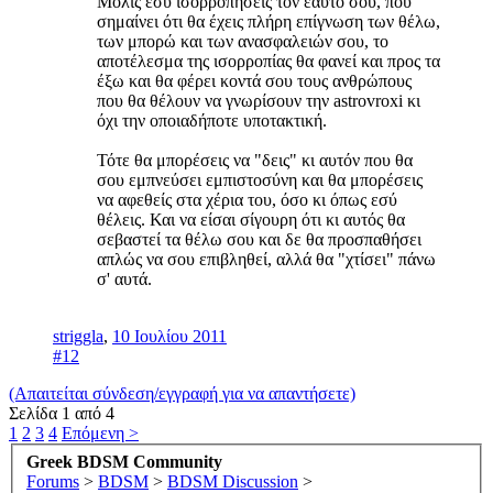
Μόλις εσύ ισορροπήσεις τον εαυτό σου, που
σημαίνει ότι θα έχεις πλήρη επίγνωση των θέλω,
των μπορώ και των ανασφαλειών σου, το
αποτέλεσμα της ισορροπίας θα φανεί και προς τα
έξω και θα φέρει κοντά σου τους ανθρώπους
που θα θέλουν να γνωρίσουν την astrovroxi κι
όχι την οποιαδήποτε υποτακτική.
Τότε θα μπορέσεις να "δεις" κι αυτόν που θα
σου εμπνεύσει εμπιστοσύνη και θα μπορέσεις
να αφεθείς στα χέρια του, όσο κι όπως εσύ
θέλεις. Και να είσαι σίγουρη ότι κι αυτός θα
σεβαστεί τα θέλω σου και δε θα προσπαθήσει
απλώς να σου επιβληθεί, αλλά θα "χτίσει" πάνω
σ' αυτά.
striggla
,
10 Ιουλίου 2011
#12
(Απαιτείται σύνδεση/εγγραφή για να απαντήσετε)
Σελίδα 1 από 4
1
2
3
4
Επόμενη >
Greek BDSM Community
Forums
>
BDSM
>
BDSM Discussion
>