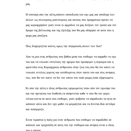
μας.
Η υποταγη απο την αλλη,απαιτει ισοπεδωση του εγω μας και αποδοχη των
αλλων ως ανωτερους,ικανοτερους και αυτους που πραγματικα πρεπει να
μας κυριαρχησουν γιατι ειναι οι αρμοδιοι να μας δειξουν τον τροπο και τον
δρομο της βελτιωσης και της εξελιξης που θα μας οδηγησει σε αυτο που η
ψυχη μας αποζητα.
Πως διαχειριζεται κανεις ομως την συγκρουση αυτων των δυο?
Απο τη μια ενας ανθρωπος που βαθια μεσα του επιθυμει να καμφθει το εγω
του και να νοιωσει επιτελους την ηρεμια που προσφερει η σιγουρια και η
φροντιδα ενος Κυριαρχικου ανθρωπου στην ζωη του,που θα τον κανει να
νοιωσει εντελως γυμνος και εκτεθειμενος στον εαυτο του και στις αναγκες
του, που θα τον κανει να δει τον εαυτο του τοσο μικρο,τοσο εξαρτωμενο.
Κι απο την αλλη ο ιδιος ανθρωπος οχυρωμενος πισω απο τον εγωισμο του
και την αρνητικη του διαθεση να απαρνιεται καθε τι που θα τον φερει
τελικα κοντα σε αυτο που επιθυμει, γιατι φοβαται να παραδωσει τα ηνια σε
καποιον αλλο και δεν εχει μαθει να μοιραζεται και να δινεται.Και αντιδρα
και πισογυριζει.
Ειναι τεραστια η παλη για εναν ανθρωπο που επιθυμει να παραδοθει σε
καποιον και τροχοπεδη σε αυτη του την επιθυμια και αναγκη ειναι ο ιδιος
του ο εαυτος.