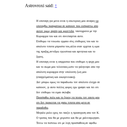
Astrovroxi said:
↑
Η υποταγη για μενα ειναι η εσωτερικη μου αναγκη
να
υποταχθω πραγματικα σε καποιον που εισπραττω απο
αυτον ομως αγαπη και φροντιδα
, ταυτοχρονα με την
Κυριαρχια του και οτι συνεπαγεται αυτο.
Επιθυμω να νοιωσω ερμαιο στις επιθυμιες του και το
απολυτο τιποτα μπροστα του,αλλα οταν ερχεται η ωρα
της πραξης,αντιδρω εγωιστικα και αρνητικα και το
ξερεις.
Η υποταγη ειναι η ισορροπια που επιθυμει η ψυχη μου
και το σωμα μου τελευταιο,ωστε να γαληνεψει απο την
απολυτη κυριαρχια στην υπολοιπη ζωη μου
(επαγγελματικη και οικογενειακη).
Δεν μπορω ομως να παραδωσω τον απολυτο ελεγχο σε
καποιον, γι αυτο πολλες φορες εχω γραψει και πει οτι
δεν επιθυμω να ειμαι σκλαβα.
Προσπαθω πολυ και το ξερεις,να πεισω τον εαυτο μου
οτι δεν προκειται να χασω τιποτα απο μενα αν
παραδοθω
.
Μεγαλο ρολο εχεις πει παιζει η προσεγγιση απο τον Κ.
Ο τροπος που θα με χειριστει και θα με χαλιναγωγησει.
Τεινω να πιστευω οτι με λιγη προσπαθεια,αν αφεθω