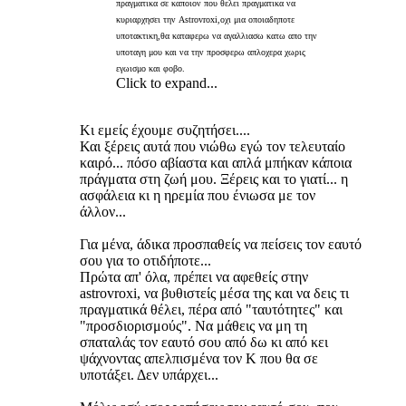
πραγματικα σε καποιον που θελει πραγματικα να
κυριαρχησει την Astrovroxi,οχι μια οποιαδηποτε
υποτακτικη,θα καταφερω να αγαλλιασω κατω απο την
υποταγη μου και να την προσφερω απλοχερα χωρις
εγωισμο και φοβο.
Click to expand...
Κι εμείς έχουμε συζητήσει....
Και ξέρεις αυτά που νιώθω εγώ τον τελευταίο
καιρό... πόσο αβίαστα και απλά μπήκαν κάποια
πράγματα στη ζωή μου. Ξέρεις και το γιατί... η
ασφάλεια κι η ηρεμία που ένιωσα με τον
άλλον...
Για μένα, άδικα προσπαθείς να πείσεις τον εαυτό
σου για το οτιδήποτε...
Πρώτα απ' όλα, πρέπει να αφεθείς στην
astrovroxi, να βυθιστείς μέσα της και να δεις τι
πραγματικά θέλει, πέρα από "ταυτότητες" και
"προσδιορισμούς". Να μάθεις να μη τη
σπαταλάς τον εαυτό σου από δω κι από κει
ψάχνοντας απελπισμένα τον Κ που θα σε
υποτάξει. Δεν υπάρχει...