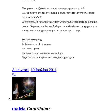
Πως μπορει να εξισωσει τον εγωισμο του με την αναγκη του?
Πως θα πεισθει οτι δεν κινδυνευει ο εαυτος του απο κανενα αλλο παρα
μονο απο τον ιδιο?
Πιστευετε πως η "σκληρη" και ταπεινωτικη συμπεριφορα που θα εισπραξει
απο τον Κυριαρχο του θα τον βοηθησει να απελευθερωει πιο γρηγορα απο
τον εγωισμο του ή χρειαζεται μια πιο ηπια αντιμετωπιση?
Θα ειμαι ειλικρινης.
Το θεμα δεν το εθεσα τυχαια.
Με αφορα αμεσα.
Παρακαλω για ηπιο διαλογο και on topic.
Ευχαριστω εκ των προτερων οσους θα συμμετεχουν.
Astrovroxi
,
10 Ιουλίου 2011
#1
thaleia
Contributor