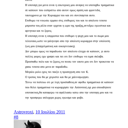
Η υποταγη για μενα ειναι η εσωτερικη μου αναγκη να υποταχθω πραγματικα
σε καποιον που εισπραττω απο αυτον ομως αγαπη και φροντιδα,
ταυτοχρονα με την Κυριαρχια του και οτι συνεπαγεται αυτο.
Επιθυμω να νοιωσω ερμαιο στις επιθυμιες του και το απολυτο τιποτα
μπροστα του,αλλα οταν ερχεται η ωρα της πραξης,αντιδρω εγωιστικα και
αρνητικα και το ξερεις.
Η υποταγη ειναι η ισορροπια που επιθυμει η ψυχη μου και το σωμα μου
τελευταιο,ωστε να γαληνεψει απο την απολυτη κυριαρχια στην υπολοιπη
ζωη μου (επαγγελματικη και οικογενειακη).
Δεν μπορω ομως να παραδωσω τον απολυτο ελεγχο σε καποιον, γι αυτο
πολλες φορες εχω γραψει και πει οτι δεν επιθυμω να ειμαι σκλαβα.
Προσπαθω πολυ και το ξερεις,να πεισω τον εαυτο μου οτι δεν προκειται να
χασω τιποτα απο μενα αν παραδοθω.
Μεγαλο ρολο εχεις πει παιζει η προσεγγιση απο τον Κ.
Ο τροπος που θα με χειριστει και θα με χαλιναγωγησει.
Τεινω να πιστευω οτι με λιγη προσπαθεια,αν αφεθω πραγματικα σε καποιον
που θελει πραγματικα να κυριαρχησει την Astrovroxi,οχι μια οποιαδηποτε
υποτακτικη,θα καταφερω να αγαλλιασω κατω απο την υποταγη μου και να
την προσφερω απλοχερα χωρις εγωισμο και φοβο.
Astrovroxi
,
10 Ιουλίου 2011
#8