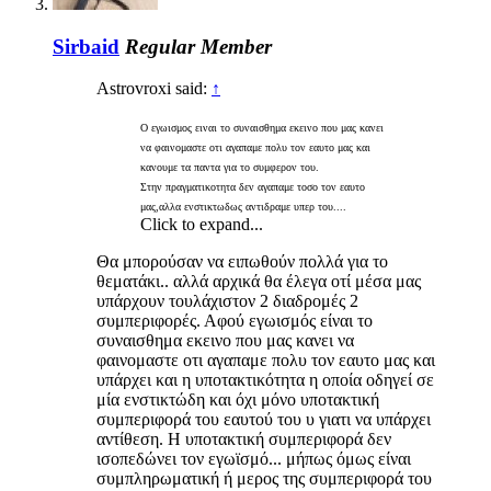
Sirbaid
Regular Member
Astrovroxi said:
↑
Ο εγωισμος ειναι το συναισθημα εκεινο που μας κανει
να φαινομαστε οτι αγαπαμε πολυ τον εαυτο μας και
κανουμε τα παντα για το συμφερον του.
Στην πραγματικοτητα δεν αγαπαμε τοσο τον εαυτο
μας,αλλα ενστικτωδως αντιδραμε υπερ του....
Click to expand...
Θα μπορούσαν να ειπωθούν πολλά για το
θεματάκι.. αλλά αρχικά θα έλεγα οτί μέσα μας
υπάρχουν τουλάχιστον 2 διαδρομές 2
συμπεριφορές. Αφού εγωισμός είναι το
συναισθημα εκεινο που μας κανει να
φαινομαστε οτι αγαπαμε πολυ τον εαυτο μας και
υπάρχει και η υποτακτικότητα η οποία οδηγεί σε
μία ενστικτώδη και όχι μόνο υποτακτική
συμπεριφορά του εαυτού του υ γιατι να υπάρχει
αντίθεση. Η υποτακτική συμπεριφορά δεν
ισοπεδώνει τον εγωϊσμό... μήπως όμως είναι
συμπληρωματική ή μερος της συμπεριφορά του