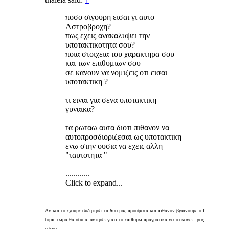
ποσο σιγουρη εισαι γι αυτο
Αστροβροχη?
πως εχεις ανακαλυψει την
υποτακτικοτητα σου?
ποια στοιχεια του χαρακτηρα σου
και των επιθυμιων σου
σε κανουν να νομιζεις οτι εισαι
υποτακτικη ?
τι ειναι για σενα υποτακτικη
γυναικα?
τα ρωταω αυτα διοτι πιθανον να
αυτοπροσδιοριζεσαι ως υποτακτικη
ενω στην ουσια να εχεις αλλη
"ταυτοτητα "
............
Click to expand...
Aν και το εχουμε συζητησει οι δυο μας προσφατα και πιθανον βγαινουμε off
topic τωρα,θα σου απαντησω γιατι το επιθυμω πραγματικα να το κανω προς
εσενα.