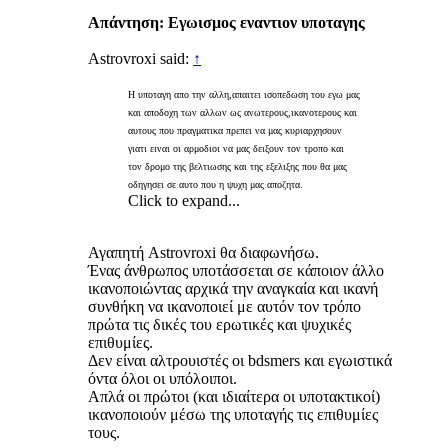
Απάντηση: Εγωισμος εναντιον υποταγης
Astrovroxi said:
↑
Η υποταγη απο την αλλη,απαιτει ισοπεδωση του εγω μας
και αποδοχη των αλλων ως ανωτερους,ικανοτερους και
αυτους που πραγματικα πρεπει να μας κυριαρχησουν
γιατι ειναι οι αρμοδιοι να μας δειξουν τον τροπο και
τον δρομο της βελτιωσης και της εξελιξης που θα μας
οδηγησει σε αυτο που η ψυχη μας αποζητα.
Click to expand...
Αγαπητή Astrovroxi θα διαφωνήσω.
Ένας άνθρωπος υποτάσσεται σε κάποιον άλλο
ικανοποιώντας αρχικά την αναγκαία και ικανή
συνθήκη να ικανοποιεί με αυτόν τον τρόπο
πρώτα τις δικές του ερωτικές και ψυχικές
επιθυμίες.
Δεν είναι αλτρουιστές οι bdsmers και εγωιστικά
όντα όλοι οι υπόλοιποι.
Απλά οι πρώτοι (και ιδιαίτερα οι υποτακτικοί)
ικανοποιούν μέσω της υποταγής τις επιθυμίες
τους.