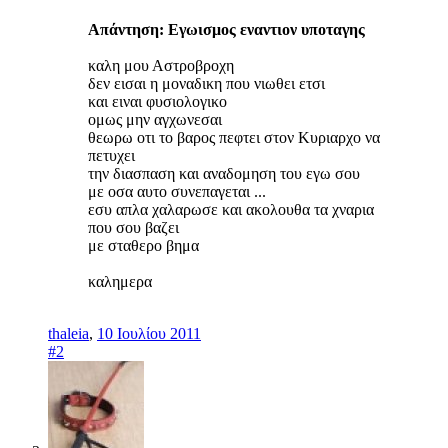
Απάντηση: Εγωισμος εναντιον υποταγης
καλη μου Αστροβροχη
δεν εισαι η μοναδικη που νιωθει ετσι
και ειναι φυσιολογικο
ομως μην αγχωνεσαι
θεωρω οτι το βαρος πεφτει στον Κυριαρχο να
πετυχει
την διασπαση και αναδομηση του εγω σου
με οσα αυτο συνεπαγεται ...
εσυ απλα χαλαρωσε και ακολουθα τα χναρια
που σου βαζει
με σταθερο βημα
καλημερα
thaleia
,
10 Ιουλίου 2011
#2