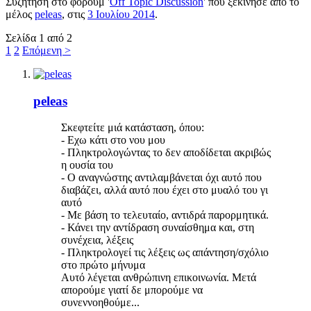
Συζήτηση στο φόρουμ '
Off Topic Discussion
' που ξεκίνησε από το
μέλος
peleas
, στις
3 Ιουλίου 2014
.
Σελίδα 1 από 2
1
2
Επόμενη >
peleas
Σκεφτείτε μιά κατάσταση, όπου:
- Εχω κάτι στο νου μου
- Πληκτρολογώντας το δεν αποδίδεται ακριβώς
η ουσία του
- Ο αναγνώστης αντιλαμβάνεται όχι αυτό που
διαβάζει, αλλά αυτό που έχει στο μυαλό του γι
αυτό
- Με βάση το τελευταίο, αντιδρά παρορμητικά.
- Κάνει την αντίδραση συναίσθημα και, στη
συνέχεια, λέξεις
- Πληκτρολογεί τις λέξεις ως απάντηση/σχόλιο
στο πρώτο μήνυμα
Αυτό λέγεται ανθρώπινη επικοινωνία. Μετά
απορούμε γιατί δε μπορούμε να
συνεννοηθούμε...