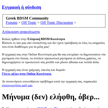
Εγγραφή ή σύνδεση
Greek BDSM Community
Forums
>
Off Topic
>
Off Topic Discussion
>
Απόκρυψη ανακοίνωσης
Καλώς ήρθατε στην
Ελληνική BDSM Κοινότητα
.
Βλέπετε το site μας σαν επισκέπτης και δεν έχετε πρόσβαση σε όλες τις υπηρεσίες
που είναι διαθέσιμες για τα μέλη μας!
Η εγγραφή σας στην Online Κοινότητά μας θα σας επιτρέψει να δημοσιεύσετε νέα
μηνύματα στο forum, να στείλετε προσωπικά μηνύματα σε άλλους χρήστες, να
δημιουργήσετε το προσωπικό σας profile και photo albums και πολλά άλλα.
Η εγγραφή σας είναι γρήγορη, εύκολη και δωρεάν.
Γίνετε μέλος στην Online Κοινότητα.
Αν συναντήσετε οποιοδήποτε πρόβλημα κατά την εγγραφή σας, παρακαλώ
επικοινωνήστε μαζί μας
.
Μήνυμα (δεν) ελήφθη, όβερ...