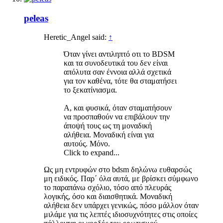
peleas
Heretic_Angel said:
↑
Όταν γίνει αντιληπτό οτι το BDSM
και τα συνοδευτικά του δεν είναι
απόλυτα σαν έννοια αλλά σχετικά
για τον καθένα, τότε θα σταματήσει
το ξεκατίνιασμα.
Α, και φυσικά, όταν σταματήσουν
να προσπαθούν να επιβάλουν την
άποψή τους ως τη μοναδική
αλήθεια. Μοναδική είναι για
αυτούς. Μόνο.
Click to expand...
Ως μη εντρυφών στο bdsm δηλώνω ευθαρσώς
μη ειδικός. Παρ΄ όλα αυτά, με βρίσκει σύμφωνο
το παραπάνω σχόλιο, τόσο από πλευράς
λογικής, όσο και διαισθητικά. Μοναδική
αλήθεια δεν υπάρχει γενικώς, πόσο μάλλον όταν
μιλάμε για τις λεπτές ιδιοσυχνότητες στις οποίες