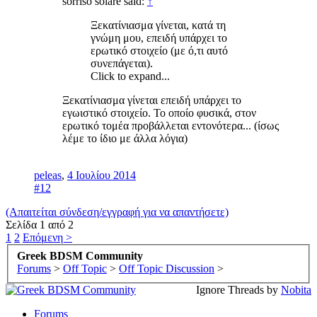
sorriso solare said:
↑
Ξεκατίνιασμα γίνεται, κατά τη
γνώμη μου, επειδή υπάρχει το
ερωτικό στοιχείο (με ό,τι αυτό
συνεπάγεται).
Click to expand...
Ξεκατίνιασμα γίνεται επειδή υπάρχει το
εγωιστικό στοιχείο. Το οποίο φυσικά, στον
ερωτικό τομέα προβάλλεται εντονότερα... (ίσως
λέμε το ίδιο με άλλα λόγια)
peleas
,
4 Ιουλίου 2014
#12
(Απαιτείται σύνδεση/εγγραφή για να απαντήσετε)
Σελίδα 1 από 2
1
2
Επόμενη >
Greek BDSM Community
Forums
>
Off Topic
>
Off Topic Discussion
>
Ignore Threads by
Nobita
Forums