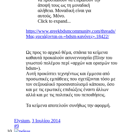
άποψή τους ως τη μοναδική
αλήθεια. Μοναδική είναι για
αυτούς. Μόνο.
Click to expand...
https://www.greekbdsmcommunity.com/threads/
Μας-χρειάζονται-οι-«bdsm-κανόνες».18422/
Ως προς το αρχικό θέμα, σπάνια τα κείμενα
καθαυτά προκαλούν ασυνεννοησία (Πλην του
γνωστού πολέμου περί «αρχών και ορισμών του
bdsm»).
Αυτή προκύπτει τεχνηέντως και έμμεσα από
προσωπικές εμπάθειες που σχετίζονται τόσο με
τον σεξουαλικό προσανατολισμό κάποιου, όσο
και με τις ερωτικές επιδιώξεις έναντι άλλων
αλλά και με τις πολιτικές του πεποιθήσεις.
Τα κείμενα αποτελούν συνήθως την αφορμή.
Elysium
,
3 Ιουλίου 2014
#9