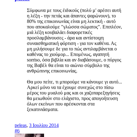
Σύμφωνα με τους έιδικούς (πολύ μ' αρέσει αυτή
η λέξη - την πετάς και άπαντες ψαρώνουν), το
80% της επικοινωνίας είναι μη λεκτική - αυτό
που αποκαλούμε "γλώσσα σώματος". Επιπλέον,
μιά λέξη κουβαλάει διαφορετικές
προσλαμβάνουσες - άρα και αντίστοιχη
συναισθηματική φόρτιση - για τον καθένα. Ας
μη μιλήσουμε δε για το πώς αντιλαμβάνεται ο
καθένας το χιούμορ... Επομένως, αγαπητή
sorriso, όσα βιβλία και αν διαβάσουμε, ο πύργος
της Βαβέλ θα είναι το αιώνιο σύμβολο της
ανθρώπινης επικοινωνίας.
Θα μου πείτε, τι μπορούμε να κάνουμε γι αυτό...
Αρκεί μόνο να τα έχουμε συνεχώς στο πίσω
μέρος του μυαλού μας και οι χαζοπαρεξηγήσεις
θα μειωθούν στο ελάχιστο, προς απογοήτευση
όλων εκείνων που αρέσκονται στα
ξεκατινιάσματα.
peleas
,
3 Ιουλίου 2014
#6