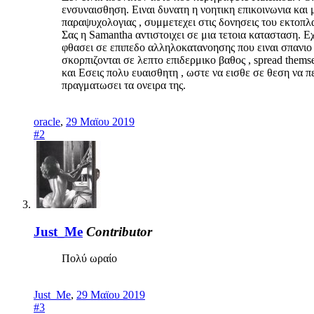
ενσυναισθηση. Ειναι δυνατη η νοητικη επικοινωνια και
παραψυχολογιας , συμμετεχει στις δονησεις του εκτοπ
Σας η Samantha αντιστοιχει σε μια τετοια κατασταση. Εχ
φθασει σε επιπεδο αλληλοκατανοησης που ειναι σπανιο 
σκορπιζονται σε λεπτο επιδερμικο βαθος , spread thems
και Εσεις πολυ ευαισθητη , ωστε να εισθε σε θεση να π
πραγματωσει τα ονειρα της.
oracle
,
29 Μαϊου 2019
#2
Just_Me
Contributor
Πολύ ωραίο
Just_Me
,
29 Μαϊου 2019
#3