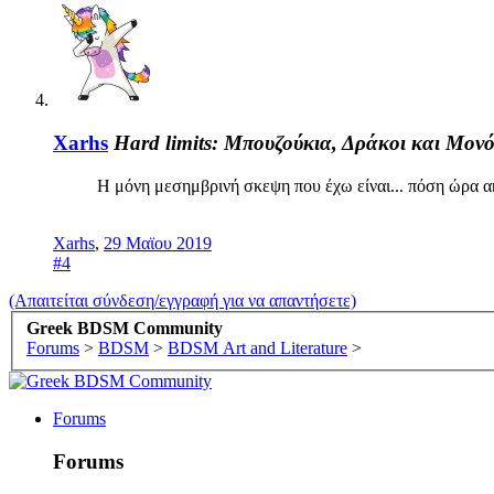
Xarhs
Hard limits: Μπουζούκια, Δράκοι και Μον
Η μόνη μεσημβρινή σκεψη που έχω είναι... πόση ώρα α
Xarhs
,
29 Μαϊου 2019
#4
(Απαιτείται σύνδεση/εγγραφή για να απαντήσετε)
Greek BDSM Community
Forums
>
BDSM
>
BDSM Art and Literature
>
Forums
Forums