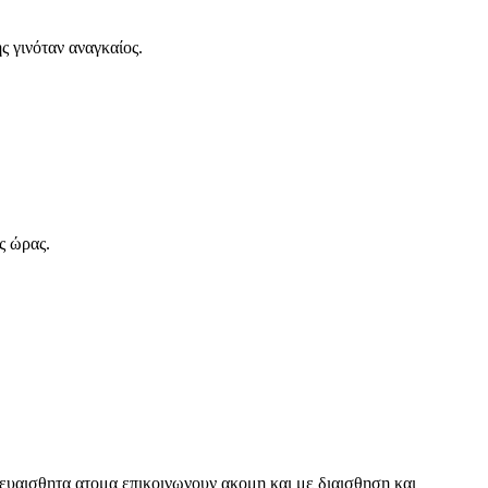
 γινόταν αναγκαίος.
ς ώρας.
ερευαισθητα ατομα επικοινωνουν ακομη και με διαισθηση και