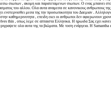
 μεσω σιωπων , ακομη και παρατεταμενων σιωπων. Ο ενας μπαινει στο
λασματος του αλλου. Ολα αυτα αναμεσα σε κανονικους ανθρωπους της 
ει ενστερνισθει μεσα της την προσωπικοτητα του Δαεμιαν . Αλληλογνωρι
στην καθημερινοτητα , επειδη εκει οι ανθρωποι δεν αφιερωνουν χρον
elves thin , οπως λεμε σε απταιστα Ελληνικα. Η ηρωιδα Σας εχει κανε
εριγραψετε ολα αυτα της τα βιώματα. Με τοση ενάργεια. H Samantha ε