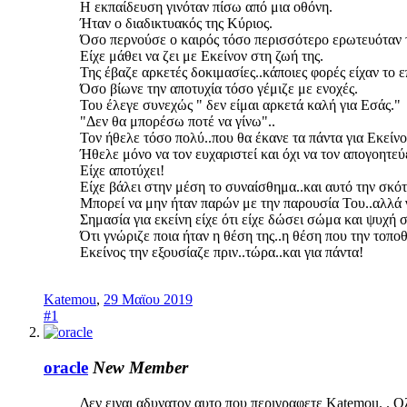
Η εκπαίδευση γινόταν πίσω από μια οθόνη.
Ήταν ο διαδικτυακός της Κύριος.
Όσο περνούσε ο καιρός τόσο περισσότερο ερωτευόταν τ
Είχε μάθει να ζει με Εκείνον στη ζωή της.
Της έβαζε αρκετές δοκιμασίες..κάποιες φορές είχαν το
Όσο βίωνε την αποτυχία τόσο γέμιζε με ενοχές.
Του έλεγε συνεχώς " δεν είμαι αρκετά καλή για Εσάς."
"Δεν θα μπορέσω ποτέ να γίνω"..
Τον ήθελε τόσο πολύ..που θα έκανε τα πάντα για Εκείνο
Ήθελε μόνο να τον ευχαριστεί και όχι να τον απογοητεύε
Είχε αποτύχει!
Είχε βάλει στην μέση το συναίσθημα..και αυτό την σκό
Μπορεί να μην ήταν παρών με την παρουσία Του..αλλά γ
Σημασία για εκείνη είχε ότι είχε δώσει σώμα και ψυχή σ
Ότι γνώριζε ποια ήταν η θέση της..η θέση που την τοπο
Εκείνος την εξουσίαζε πριν..τώρα..και για πάντα!
Katemou
,
29 Μαϊου 2019
#1
oracle
New Member
Δεν ειναι αδυνατον αυτο που περιγραφετε Katemou. . Ολ