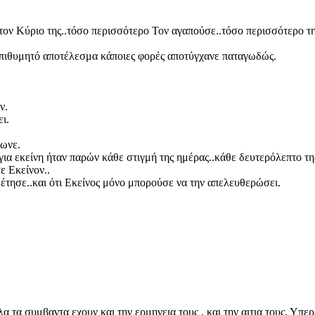
ον Κύριο της..τόσο περισσότερο Τον αγαπούσε..τόσο περισσότερο της
 επιθυμητό αποτέλεσμα κάποιες φορές αποτύγχανε παταγωδώς.
ν.
ι.
τωνε.
ια εκείνη ήταν παρών κάθε στιγμή της ημέρας..κάθε δευτερόλεπτο τη
ε Εκείνον..
θέτησε..και ότι Εκείνος μόνο μπορούσε να την απελευθερώσει.
α τα συμβαντα εχουν και την ερμηνεια τους , και την αιτια τους. Υπ