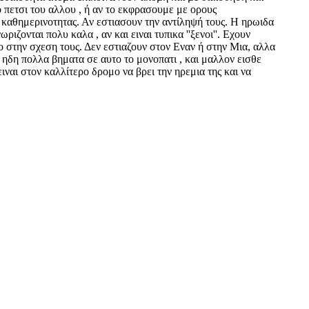
 πετσι του αλλου , ή αν το εκφρασουμε με ορους
καθημερινοτητας. Αν εστιασουν την αντίληψή τους. Η ηρωιδα
ζονται πολυ καλα , αν και ειναι τυπικα ''ξενοι''. Εχουν
ο στην σχεση τους. Δεν εστιαζουν στον Εναν ή στην Μια, αλλα
ι ηδη πολλα βηματα σε αυτο το μονοπατι , και μαλλον εισθε
ιναι στον καλλίτερο δρομο να βρει την ηρεμια της και να