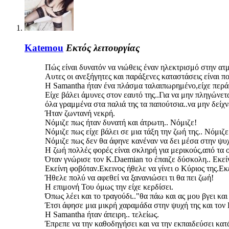
Katemou
Εκτός λειτουργίας
Πώς είναι δυνατόν να νιώθεις έναν ηλεκτρισμό στην ατ
Αυτες οι ανεξήγητες και παράξενες καταστάσεις είναι πο
Η Samantha ήταν ένα πλάσμα ταλαιπωρημένο,είχε περάσ
Είχε βάλει άμυνες στον εαυτό της..Για να μην πληγώνετα
όλα γραμμένα στα παλιά της τα παπούτσια..να μην δείχνε
Ήταν ζωντανή νεκρή.
Νόμιζε πως ήταν δυνατή και άτρωτη.. Νόμιζε!
Νόμιζε πως είχε βάλει σε μια τάξη την ζωή της.. Νόμιζε
Νόμιζε πως δεν θα άφηνε κανέναν να δει μέσα στην ψυχή
Η ζωή πολλές φορές είναι σκληρή για μερικούς,από τα ο
Όταν γνώρισε τον Κ.Daemian το έπαιζε δύσκολη.. Εκείν
Εκείνη φοβόταν.Εκεινος ήθελε να γίνει ο Κύριος της.Εκ
Ήθελε πολύ να αφεθεί να ξανανιώσει τι θα πει ζωή!
Η επιμονή Του όμως την είχε κερδίσει.
Όπως λέει και το τραγούδι.."θα πάω και ας μου βγει και
Έτσι άφησε μια μικρή χαραμάδα στην ψυχή της και τον
Η Samantha ήταν άπειρη.. τελείως.
Έπρεπε να την καθοδηγήσει και να την εκπαιδεύσει κατ