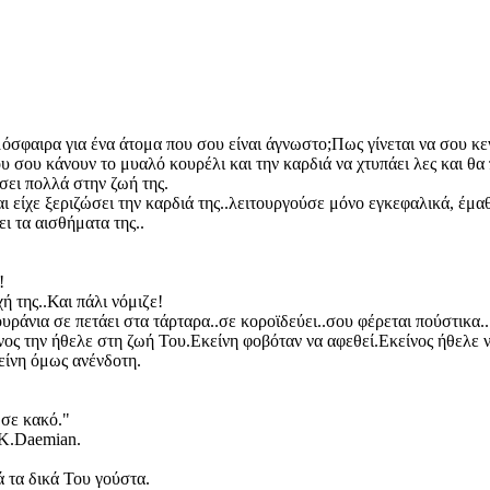
μόσφαιρα για ένα άτομα που σου είναι άγνωστο;Πως γίνεται να σου κε
υ σου κάνουν το μυαλό κουρέλι και την καρδιά να χτυπάει λες και θα 
ει πολλά στην ζωή της.
ι είχε ξεριζώσει την καρδιά της..λειτουργούσε μόνο εγκεφαλικά, έμαθ
ι τα αισθήματα της..
!
 της..Και πάλι νόμιζε!
υράνια σε πετάει στα τάρταρα..σε κοροϊδεύει..σου φέρεται πούστικα..
ος την ήθελε στη ζωή Του.Εκείνη φοβόταν να αφεθεί.Εκείνος ήθελε να
είνη όμως ανένδοτη.
 σε κακό."
 Κ.Daemian.
ά τα δικά Του γούστα.