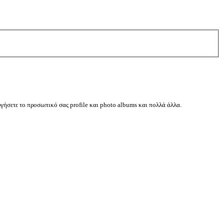
ργήσετε το προσωπικό σας profile και photo albums και πολλά άλλα.