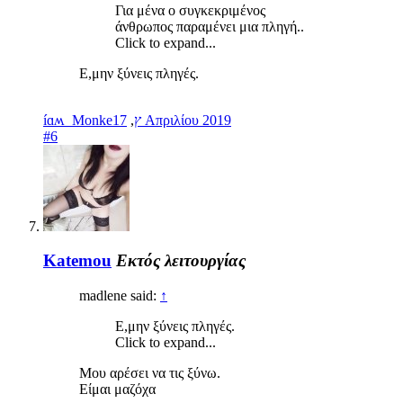
Για μένα ο συγκεκριμένος
άνθρωπος παραμένει μια πληγή..
Click to expand...
Ε,μην ξύνεις πληγές.
,
íɑʍ_Monkeץ
17 Απριλίου 2019
#6
Katemou
Εκτός λειτουργίας
madlene said:
↑
Ε,μην ξύνεις πληγές.
Click to expand...
Μου αρέσει να τις ξύνω.
Είμαι μαζόχα