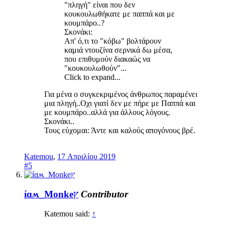
"πληγή" είναι που δεν
κουκουλωθήκατε με παππά και με
κουμπάρο..?
Σκονάκι:
Απ' ό,τι το "κόβω" βολτάρουν
καμιά ντουζίνα σερνικά δω μέσα,
που επιθυμούν διακαώς να
"κουκουλωθούν"...
Click to expand...
Για μένα ο συγκεκριμένος άνθρωπος παραμένει
μια πληγή..Οχι γιατί δεν με πήρε με Παππά και
με κουμπάρο..αλλά για άλλους λόγους.
Σκονάκι..
Τους εύχομαι: Άντε και καλούς απογόνους βρέ.
Katemou
,
17 Απριλίου 2019
#5
íɑʍ_Monkeץ
Contributor
Katemou said:
↑