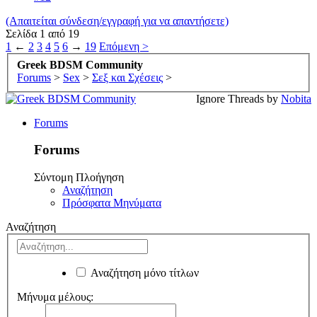
(Απαιτείται σύνδεση/εγγραφή για να απαντήσετε)
Σελίδα 1 από 19
1
←
2
3
4
5
6
→
19
Επόμενη >
Greek BDSM Community
Forums
>
Sex
>
Σεξ και Σχέσεις
>
Ignore Threads by
Nobita
Forums
Forums
Σύντομη Πλοήγηση
Αναζήτηση
Πρόσφατα Μηνύματα
Αναζήτηση
Αναζήτηση μόνο τίτλων
Μήνυμα μέλους: