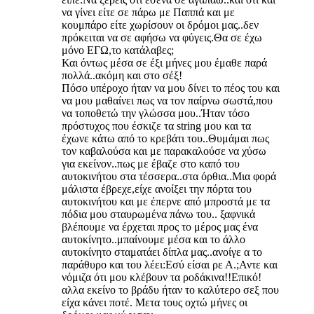
να γίνει είτε σε πάρω με Παππά και με
κουμπάρο είτε χωρίσουν οι δρόμοι μας..δεν
πρόκειται να σε αφήσω να φύγεις.Θα σε έχω
μόνο ΕΓΩ,το κατάλαβες;
Και όντως μέσα σε έξι μήνες μου έμαθε παρά
πολλά..ακόμη και στο σέξ!
Πόσο υπέροχο ήταν να μου δίνει το πέος του και
να μου μαθαίνει πως να τον παίρνω σωστά,που
να τοποθετώ την γλώσσα μου..Ήταν τόσο
πρόστυχος που έσκιζε τα string μου και τα
έχωνε κάτω από το κρεβάτι του..Θυμάμαι πως
τον καβαλούσα και με παρακαλούσε να χύσω
για εκείνον..πως με έβαζε στο καπό του
αυτοκινήτου στα τέσσερα..στα όρθια..Μια φορά
μάλιστα έβρεχε,είχε ανοίξει την πόρτα του
αυτοκινήτου και με έπερνε από μπροστά με τα
πόδια μου σταυρωμένα πάνω του.. ξαφνικά
βλέπουμε να έρχεται προς το μέρος μας ένα
αυτοκίνητο..μπαίνουμε μέσα και το άλλο
αυτοκίνητο σταματάει δίπλα μας..ανοίγε α το
παράθυρο και του λέει:Εσύ είσαι ρε Α.;Αντε και
νόμιζα ότι μου κλέβουν τα ροδάκινα!!Επικό!
αλλα εκείνο το βράδυ ήταν το καλύτερο σεξ που
είχα κάνει ποτέ. Μετα τους οχτώ μήνες οι