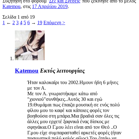
Συζήτηση στο φόρουμ '
Σεξ και Σχέσεις
' που ξεκίνησε από το μέλος
Katemou
, στις
17 Απριλίου 2019
.
Σελίδα 1 από 19
1
←
2
3
4
5
6
→
19
Επόμενη >
Katemou
Εκτός λειτουργίας
Ήταν καλοκαίρι του 2002.Ημουν ήδη 6 μήνες
με τον Α.
Με τον Α. γνωριστήκαμε κάτω από
"χιονιού"συνθήκες..Αυτός 30 και εγώ
19.Θυμάμαι πως έπαιζα μουσική σε ενός πολύ
φίλου μου το καφέ και κάποιες φορές τον
βοηθούσα στη μπάρα.Μια βραδιά σαν όλες τις
άλλες μου ερχετέ ξαφνικά ένας δίσκος με
σφηνάκια.Ο Γ.μου λέει είναι από τον Θεό ..Ο
Γ.μου είχε συμπαρασταθεί αρκετές φορές (ήταν
πραγματικά πολύ καλός φίλος).Του ζητάω να