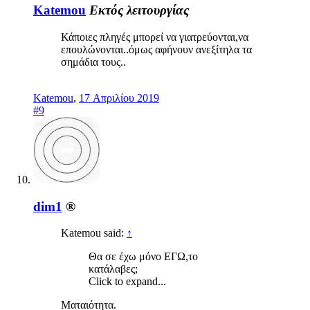
Katemou
Εκτός λειτουργίας
Κάποιες πληγές μπορεί να γιατρεύονται,να
επουλώνονται..όμως αφήνουν ανεξίτηλα τα
σημάδια τους..
Katemou
,
17 Απριλίου 2019
#9
dim1
®
Katemou said:
↑
Θα σε έχω μόνο ΕΓΩ,το
κατάλαβες;
Click to expand...
Ματαιότητα.