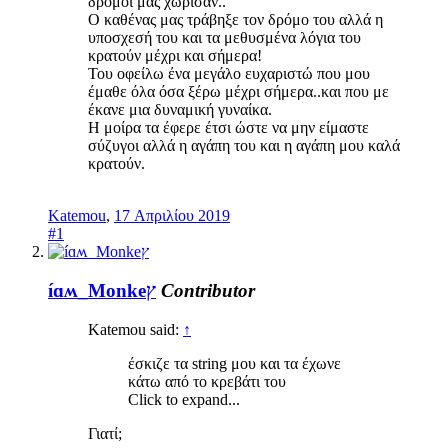
δρόμοι μας χώρισαν..
Ο καθένας μας τράβηξε τον δρόμο του αλλά η
υποσχεσή του και τα μεθυσμένα λόγια του
κρατούν μέχρι και σήμερα!
Του οφείλω ένα μεγάλο ευχαριστώ που μου
έμαθε όλα όσα ξέρω μέχρι σήμερα..και που με
έκανε μια δυναμική γυναίκα.
Η μοίρα τα έφερε έτσι ώστε να μην είμαστε
σύζυγοι αλλά η αγάπη του και η αγάπη μου καλά
κρατούν.
Katemou
,
17 Απριλίου 2019
#1
íɑʍ_Monkeץ
Contributor
Katemou said:
↑
έσκιζε τα string μου και τα έχωνε
κάτω από το κρεβάτι του
Click to expand...
Γιατί;