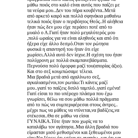
μάθω ποιός στο καλό είναι αυτός που παίζει με
τα νεύρα μου..Δεν του πήρα κουβέντα..Μετά
από αρκετό καιρό και πολλά σφηνάκια μαθαίνω
τελικά ποιός ήταν ο περιβόητος Θεός..Η αλήθεια
ήταν πώς δεν μου είχε περάσει ποτέ από το
μυαλό ο Α.Γιατί ήταν πολύ μεγαλύτερός μου
,πολύ ωραίος για να είναι αληθινός και από ότι
ήξερα είχε άλλο δεσμό.Οταν τον ρώτησα
φυσικά η απαντησή του ήταν ότι είχε
χωρίσει.Αλλά αυτό δεν ίσχυε.Η σχέση του ήταν
πολύχρονη με πολλά σκαμπανεβάσματα.
Περνούσα πολύ όμορφα μαζί του(απορίας άξιο).
Και στο σεξ κουμπώσαμε τέλεια.
Μια βραδιά μετά από αχαλίνωτο σεξ,
αγκαλιασμένοι,τον ρωτάω:Τι κάνεις μαζί
μου..γιατί το παίζεις διπλό ταμπλό..γιατί εμένα!
Γιατί είσαι το πιο υπέροχο πλάσμα που έχω
γνωρίσει, θέλω να σου μάθω πολλά πράγματα
από το πώς να συμπεριφέρεσαι στους άντρες..
μέχρι πως να μάθεις να ντύνεται,να βαδίζεις,να
στέκεσαι..Θα σε μάθω να είσαι
ΓΥΝΑΙΚΑ.Τότε ήταν που χωρίς να το
καταλάβω τον αγάπησα..Μια άλλη βραδιά που
είμασταν μισό μεθυσμένοι και ξεθεωμένοι μου
είπε:Να ξέρεις ότι εσένα σε αγαπάω..και ότι και