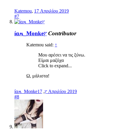
Katemou
,
17 Απριλίου 2019
#7
íɑʍ_Monkeץ
Contributor
Katemou said:
↑
Μου αρέσει να τις ξύνω.
Είμαι μαζόχα
Click to expand...
Ω, μάλιστα!
,
íɑʍ_Monkeץ
17 Απριλίου 2019
#8