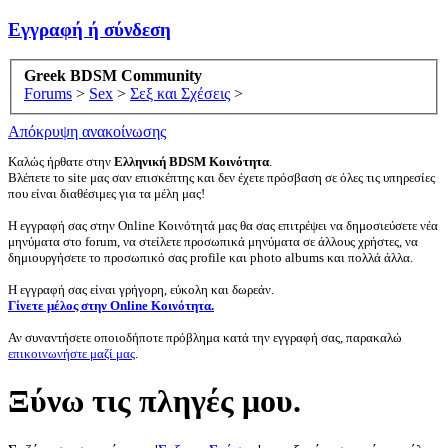
Εγγραφή ή σύνδεση
Greek BDSM Community
Forums
>
Sex
>
Σεξ και Σχέσεις
>
Απόκρυψη ανακοίνωσης
Καλώς ήρθατε στην
Ελληνική BDSM Κοινότητα
.
Βλέπετε το site μας σαν επισκέπτης και δεν έχετε πρόσβαση σε όλες τις υπηρεσίες
που είναι διαθέσιμες για τα μέλη μας!
Η εγγραφή σας στην Online Κοινότητά μας θα σας επιτρέψει να δημοσιεύσετε νέα
μηνύματα στο forum, να στείλετε προσωπικά μηνύματα σε άλλους χρήστες, να
δημιουργήσετε το προσωπικό σας profile και photo albums και πολλά άλλα.
Η εγγραφή σας είναι γρήγορη, εύκολη και δωρεάν.
Γίνετε μέλος στην Online Κοινότητα.
Αν συναντήσετε οποιοδήποτε πρόβλημα κατά την εγγραφή σας, παρακαλώ
επικοινωνήστε μαζί μας
.
Ξύνω τις πληγές μου.