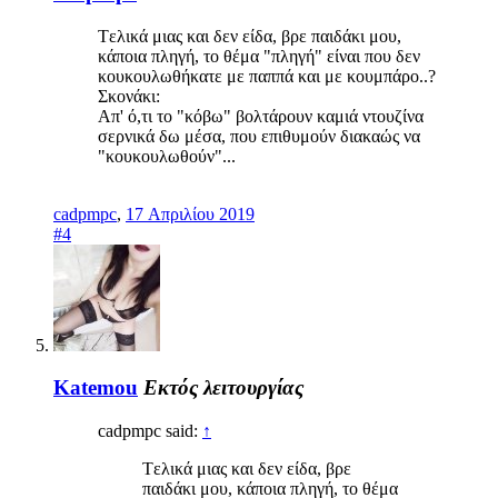
Tελικά μιας και δεν είδα, βρε παιδάκι μου,
κάποια πληγή, το θέμα "πληγή" είναι που δεν
κουκουλωθήκατε με παππά και με κουμπάρο..?
Σκονάκι:
Απ' ό,τι το "κόβω" βολτάρουν καμιά ντουζίνα
σερνικά δω μέσα, που επιθυμούν διακαώς να
"κουκουλωθούν"...
cadpmpc
,
17 Απριλίου 2019
#4
Katemou
Εκτός λειτουργίας
cadpmpc said:
↑
Tελικά μιας και δεν είδα, βρε
παιδάκι μου, κάποια πληγή, το θέμα