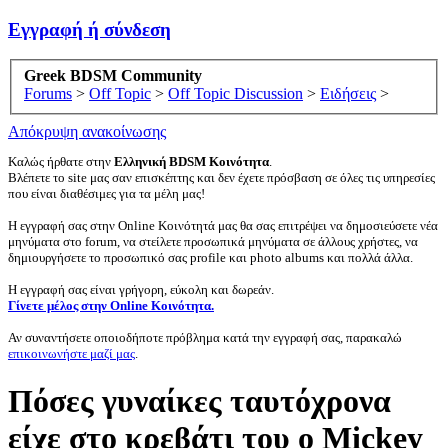
Εγγραφή ή σύνδεση
Greek BDSM Community
Forums
>
Off Topic
>
Off Topic Discussion
>
Ειδήσεις
>
Απόκρυψη ανακοίνωσης
Καλώς ήρθατε στην
Ελληνική BDSM Κοινότητα
.
Βλέπετε το site μας σαν επισκέπτης και δεν έχετε πρόσβαση σε όλες τις υπηρεσίες
που είναι διαθέσιμες για τα μέλη μας!
Η εγγραφή σας στην Online Κοινότητά μας θα σας επιτρέψει να δημοσιεύσετε νέα
μηνύματα στο forum, να στείλετε προσωπικά μηνύματα σε άλλους χρήστες, να
δημιουργήσετε το προσωπικό σας profile και photo albums και πολλά άλλα.
Η εγγραφή σας είναι γρήγορη, εύκολη και δωρεάν.
Γίνετε μέλος στην Online Κοινότητα.
Αν συναντήσετε οποιοδήποτε πρόβλημα κατά την εγγραφή σας, παρακαλώ
επικοινωνήστε μαζί μας
.
Πόσες γυναίκες ταυτόχρονα
είχε στο κρεβάτι του ο Mickey