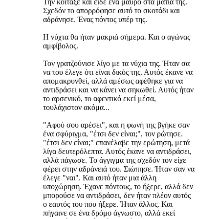
Την κοίταξε και είδε ένα μαύρο στα μάτια της.
Σχεδόν το απορρόφησε αυτό το σκοτάδι και
αδράνησε. Ένας πόντος υπέρ της.
Η νύχτα θα ήταν μακριά σήμερα. Και ο αγώνας
αμφίβολος.
Τον γρατζούνισε λίγο με τα νύχια της. Ήταν σα
να του έλεγε ότι είναι δικός της. Αυτός έκανε να
απομακρυνθεί, αλλά αμέσως αφέθηκε για να
αντιδράσει και να κάνει να σηκωθεί. Αυτός ήταν
το αρσενικό, το αφεντικό εκεί μέσα,
τουλάχιστον ακόμα...
"Αφού σου αρέσει", και η φωνή της βγήκε σαν
ένα σφύριγμα, "έτσι δεν είναι;", τον ρώτησε.
"έτσι δεν είναι;" επανέλαβε την ερώτηση, μετά
λίγα δευτερόλεπτα. Αυτός έκανε να αντιδράσει,
αλλά πάγωσε. Το άγγιγμα της σχεδόν τον είχε
φέρει στην αδράνειά του. Σιώπησε. Ήταν σαν να
έλεγε "ναι". Και αυτό ήταν μια άλλη
υποχώρηση. Έχανε πόντους, το ήξερε, αλλά δεν
μπορούσε να αντιδράσει, δεν ήταν πλέον αυτός
ο εαυτός του που ήξερε. Ήταν άλλος. Και
πήγαινε σε ένα δρόμο άγνωστο, αλλά εκεί