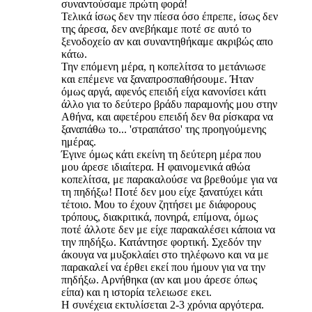
συναντούσαμε πρώτη φορά!
Τελικά ίσως δεν την πίεσα όσο έπρεπε, ίσως δεν
της άρεσα, δεν ανεβήκαμε ποτέ σε αυτό το
ξενοδοχείο αν και συναντηθήκαμε ακριβώς απο
κάτω.
Την επόμενη μέρα, η κοπελίτσα το μετάνιωσε
και επέμενε να ξαναπροσπαθήσουμε. Ήταν
όμως αργά, αφενός επειδή είχα κανονίσει κάτι
άλλο για το δεύτερο βράδυ παραμονής μου στην
Αθήνα, και αφετέρου επειδή δεν θα ρίσκαρα να
ξαναπάθω το... 'στραπάτσο' της προηγούμενης
ημέρας.
Έγινε όμως κάτι εκείνη τη δεύτερη μέρα που
μου άρεσε ιδιαίτερα. Η φαινομενικά αθώα
κοπελίτσα, με παρακαλούσε να βρεθούμε για να
τη πηδήξω! Ποτέ δεν μου είχε ξανατύχει κάτι
τέτοιο. Μου το έχουν ζητήσει με διάφορους
τρόπους, διακριτικά, πονηρά, επίμονα, όμως
ποτέ άλλοτε δεν με είχε παρακαλέσει κάποια να
την πηδήξω. Κατάντησε φορτική. Σχεδόν την
άκουγα να μυξοκλαίει στο τηλέφωνο και να με
παρακαλεί να έρθει εκεί που ήμουν για να την
πηδήξω. Αρνήθηκα (αν και μου άρεσε όπως
είπα) και η ιστορία τελειωσε εκει.
Η συνέχεια εκτυλίσεται 2-3 χρόνια αργότερα.