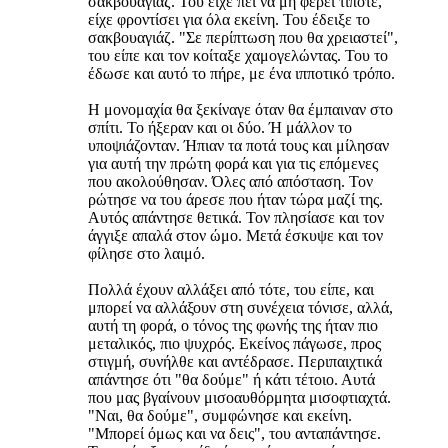
σακβουαγιάζ. Του είχε πει να μη φέρει τίποτε,
είχε φροντίσει για όλα εκείνη. Του έδειξε το
σακβουαγιάζ. "Σε περίπτωση που θα χρειαστεί",
του είπε και τον κοίταξε χαμογελώντας. Του το
έδωσε και αυτό το πήρε, με ένα ιπποτικό τρόπο.
Η μονομαχία θα ξεκίναγε όταν θα έμπαιναν στο
σπίτι. Το ήξεραν και οι δύο. Ή μάλλον το
υποψιάζονταν. Ήπιαν τα ποτά τους και μίλησαν
για αυτή την πρώτη φορά και για τις επόμενες
που ακολούθησαν. Όλες από απόσταση. Τον
ρώτησε να του άρεσε που ήταν τώρα μαζί της.
Αυτός απάντησε θετικά. Τον πλησίασε και τον
άγγιξε απαλά στον ώμο. Μετά έσκυψε και τον
φίλησε στο λαιμό.
Πολλά έχουν αλλάξει από τότε, του είπε, και
μπορεί να αλλάξουν στη συνέχεια τόνισε, αλλά,
αυτή τη φορά, ο τόνος της φωνής της ήταν πιο
μεταλικός, πιο ψυχρός. Εκείνος πάγωσε, προς
στιγμή, συνήλθε και αντέδρασε. Περιπαιχτικά
απάντησε ότι "θα δούμε" ή κάτι τέτοιο. Αυτά
που μας βγαίνουν μισοαυθόρμητα μισοφτιαχτά.
"Ναι, θα δούμε", συμφώνησε και εκείνη.
"Μπορεί όμως και να δεις", του ανταπάντησε.