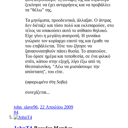
ξεκίνησε να έχει αντιρρήσεις και να προβάλλει
τα "θέλω" της.
Τα μηνύματα, προοδευτικά, άλλαξαν. Ο άντρας
δεν διέταζε και τόσο πολύ και εκλιπαρούσε, στο
τέλος να υπακούσει αυτό το ατίθασο θηλυκό.
Είχε γίνει η μεγάλη ανατροπή. Η γυναίκα
γνώρισε τον κυρίαρχο εαυτό της και έμαθε να
του επιβάλλεται. Τότε του ζήτησε να
ξανασυνατηθούν πάσει θυσία. Το απαιτούσε.
Του όρισε ημέρα και τοποθεσία, σε ένα φιλικό
σπίτι, κάπου στην εξοχή, λίγο έξω από τη
Θεσσαλονίκη. "Λέω να μυσιάσουμε την
απόσταση", του είπε.
(
αφιερωμένo στη Sofia
)
συνεχίζεται...
john_slave96
,
22 Απριλίου 2009
#4