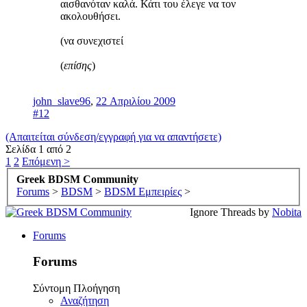
αισθανόταν καλά. Κάτι του έλεγε να τον
ακολουθήσει.
(να συνεχιστεί
(
επίσης
)
john_slave96
,
22 Απριλίου 2009
#12
(Απαιτείται σύνδεση/εγγραφή για να απαντήσετε)
Σελίδα 1 από 2
1
2
Επόμενη >
Greek BDSM Community
Forums
>
BDSM
>
BDSM Εμπειρίες
>
Ignore Threads by
Nobita
Forums
Forums
Σύντομη Πλοήγηση
Αναζήτηση