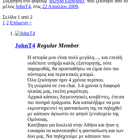
Συζήτηση στο φόρουμ '
BDSM Εμπειρίες
' που ξεκίνησε από το
μέλος
JohnT4
, στις
22 Απριλίου 2009
.
Σελίδα 1 από 2
1
2
Επόμενη >
JohnT4
Regular Member
Η ιστορία μου είναι πολύ μεγάλη...., και επειδή
ουδέποτε υπήρξα καλός εξιστορητής, ούτε
παραμυθάς, θα προσπαθήσω να είμαι όσο πιο
σύντομος και περιεκτικός μπορώ.
Όλα ξεκίνησαν πριν 4 χρόνια περίπου.
Τη γνώρισα σε ενα chat. 3-4 χρονια η διαφορά
ηλικίας μας, εκείνη μικρότερη.
Αρχικά κάποιες διερευνητικές κουβέντες, έπειτα
πιο πονηρά πράγματα. Και καταλήξαμε να μου
εκμυστηρευτεί τη φαντασίωση της να πηδηχθεί
με κάποιον άγνωστο σε φτηνό ξενοδοχείο της
Ομόνοιας.
Κατέβηκα για δουλειά στην Αθήνα και ήταν η
ευκαιρία να ικανοποιηθεί η φαντασίωση και των
δυο μας. Να πηδηχτούμε με κάποιον που