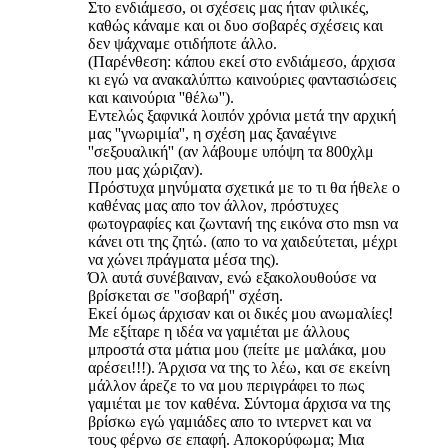
Στο ενδιάμεσο, οι σχέσεις μας ήταν φιλικές,
καθώς κάναμε και οι δυο σοβαρές σχέσεις και
δεν ψάχναμε οτιδήποτε άλλο.
(Παρένθεση: κάπου εκεί στο ενδιάμεσο, άρχισα
κι εγώ να ανακαλύπτω καινούριες φαντασιώσεις
και καινούρια ''θέλω'').
Εντελώς ξαφνικά λοιπόν χρόνια μετά την αρχική
μας ''γνωριμία'', η σχέση μας ξαναέγινε
''σεξουαλική'' (αν λάβουμε υπόψη τα 800χλμ
που μας χώριζαν).
Πρόστυχα μηνύματα σχετικά με το τι θα ήθελε ο
καθένας μας απο τον άλλον, πρόστυχες
φωτογραφίες και ζωντανή της εικόνα στο msn να
κάνει οτι της ζητώ. (απο το να χαιδεύτεται, μέχρι
να χώνει πράγματα μέσα της).
Όλ αυτά συνέβαιναν, ενώ εξακολουθούσε να
βρίσκεται σε ''σοβαρή'' σχέση.
Εκεί όμως άρχισαν και οι δικές μου ανωμαλίες!
Με εξίταρε η ιδέα να γαμιέται με άλλους
μπροστά στα μάτια μου (πείτε με μαλάκα, μου
αρέσει!!!). Άρχισα να της το λέω, και σε εκείνη
μάλλον άρεζε το να μου περιγράφει το πως
γαμιέται με τον καθένα. Σύντομα άρχισα να της
βρίσκω εγώ γαμιάδες απο το ιντερνετ και να
τους φέρνω σε επαφή. Αποκορύφωμα; Μια