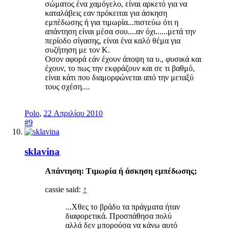
σώματος ένα χαμόγελο, είναι αρκετό για να
καταλάβεις εαν πρόκειται για άσκηση
εμπέδωσης ή για τιμωρία...πιστεύω ότι η
απάντηση είναι μέσα σου....αν όχι......μετά την
περίοδο σίγασης, είναι ένα καλό θέμα για
συζήτηση με τον Κ.
Οσον αφορά εάν έχουν άποψη τα υ., φυσικά και
έχουν, το πως την εκφράζουν και σε τι βαθμό,
είναι κάτι που διαμορφώνεται από την μεταξύ
τους σχέση....
Polo
,
22 Απριλίου 2010
#9
sklavina
Απάντηση: Τιμωρία ή άσκηση εμπέδωσης;
cassie said:
↑
...Χθες το βράδυ τα πράγματα ήταν
διαφορετικά. Προσπάθησα πολύ
αλλά δεν μπορούσα να κάνω αυτό