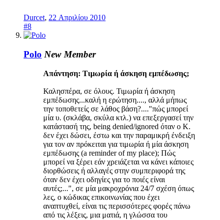
Durcet
,
22 Απριλίου 2010
#8
Polo
New Member
Απάντηση: Τιμωρία ή άσκηση εμπέδωσης;
Καλησπέρα, σε όλους. Τιμωρία ή άσκηση
εμπέδωσης...καλή η ερώτηση...., αλλά μήπως
την τοποθετείς σε λάθος βάση?...."πώς μπορεί
μία υ. (σκλάβα, σκύλα κτλ.) να επεξεργασεί την
κατάστασή της, being denied/ignored όταν ο Κ.
δεν έχει δώσει, έστω και την παραμικρή ένδειξη
για τον αν πρόκειται για τιμωρία ή μία άσκηση
εμπέδωσης (a reminder of my place); Πώς
μπορεί να ξέρει εάν χρειάζεται να κάνει κάποιες
διορθώσεις ή αλλαγές στην συμπεριφορά της
όταν δεν έχει οδηγίες για το ποιές είναι
αυτές;...", σε μία μακροχρόνια 24/7 σχέση όπως
λες, ο κώδικας επικοινωνίας που έχει
αναπτυχθεί, είναι τις περισσότερες φορές πάνω
από τις λέξεις, μια ματιά, η γλώσσα του