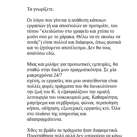
Τα γνωρίζετε.
Οι λόγοι που γίνεται η ανάθεση κάποιων
εργασιών (ή και αποστολών αν προτιμάτε, του
τύπου "κλειδώσου στο γραφείο και χτύπα το
μούνι σου με το χάρακα. Θέλω να σε ακούω να
πονάς") είναι πολλοί και διάφοροι, όπως φυσικά
και το ζητόυμενο αποτέλεσμα. Δεν θα τους
αναλύσω εδώ.
Μιας και μιλάμε για προσωπικές εμπειρίες, θα
σταθώ στην δική μου πραγματικότητα. Σε μία
μακροχρόνια 24/7
σχέση, οι εργασίες που μου ανατείθονται είναι
πολλές φορές πράγματα που θα διευκολύνουν
την ζωή του Κ. ή εξασφαλίζουν την ομαλή
λειτουργία του νοικοκυριού μας. Καθαριότητα,
μαγείρεμα και σερβίρισμα, ψώνια, περιποίηση
κήπου, οδήγηση, εξωτερικές εργασίες κτλ. Όλα
στο πλαίσιο της υπηρεσίας και
αδιαπραγμάτευτα.
Χθες το βράδυ τα πράγματα ήταν διαφορετικά.
Προσπάθησα πολύ αλλά δεν μπορούσα να κάνω