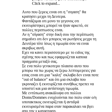
Click to expand...
Αυτο που ξερεις ειναι οτι η "σιγαση" θα
κρατησει μεχρι τη Δευτερα.
Φαντάζομαι οτι μονο το γεγονος οτι
εκνευρίστηκες μπορεί να ήταν αρκετό, σε
πολλες περιπτωσεις ειναι.
Αν η "σίγαση" στην δική σου την περίπτωση
σημαίνει οτι δεν μπορεις να ρωτήσεις μεχρι τη
Δευτέρα τότε ίσως η τιμωρία σου να ειναι
ακριβως αυτή.
Εχει να κανει περισσοτερο με το ειδος της
σχέσης που και πως εφαρμοζεται καποια
πραγματα μεταξύ σας.
Σε ενα πολυ γενικοτερο πλαισιο αυτο που
μπορω να πω χωρις να ξερω λεπτομερειες για
εσας ειναι οτι μια "καλη" σκλαβα δεν ειναι ποτε
"out of balance" και ότι μια σκλαβα που
γκρινιαζει ή εκνευρίζεται συνήθως πρεπει να
υποστεί και μια αντίστοιχη τιμωρία.
Με εντύπωση ανακάλυψα οτι πολλοι
Doms/Dommes ενοχλούνται πιο πολυ οταν ο/η
υποτακτικος εκνευρίζεται ή αντιδρά
εκνευρισμένα παρα οταν παρακαλαει να βγει
απο την χ κατασταση.