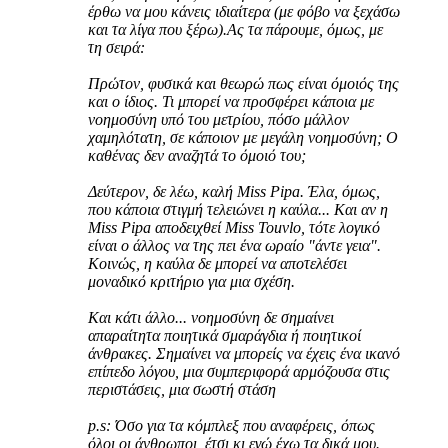
έρθω να μου κάνεις ιδιαίτερα (με φόβο να ξεχάσω
και τα λίγα που ξέρω).Ας τα πάρουμε, όμως, με
τη σειρά:
Πρώτον, φυσικά και θεωρώ πως είναι όμοιός της
και ο ίδιος. Τι μπορεί να προσφέρει κάποια με
νοημοσύνη υπό του μετρίου, πόσο μάλλον
χαμηλότατη, σε κάποιον με μεγάλη νοημοσύνη; Ο
καθένας δεν αναζητά το όμοιό του;
Δεύτερον, δε λέω, καλή Miss Pipa. Έλα, όμως,
που κάποια στιγμή τελειώνει η καύλα... Και αν η
Miss Pipa αποδειχθεί Miss Touvlo, τότε λογικό
είναι ο άλλος να της πει ένα ωραίο "άντε γεια".
Κοινώς, η καύλα δε μπορεί να αποτελέσει
μοναδικό κριτήριο για μια σχέση.
Και κάτι άλλο... νοημοσύνη δε σημαίνει
απαραίτητα ποιητικά σμαράγδια ή ποιητικοί
άνθρακες. Σημαίνει να μπορείς να έχεις ένα ικανό
επίπεδο λόγου, μια συμπεριφορά αρμόζουσα στις
περιστάσεις, μια σωστή στάση
p.s: Όσο για τα κόμπλεξ που αναφέρεις, όπως
όλοι οι άνθρωποι, έτσι κι εγώ έχω τα δικά μου.