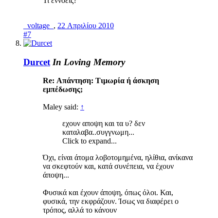
Τι εννοεις?
_voltage_
,
22 Απριλίου 2010
#7
Durcet
In Loving Memory
Re: Απάντηση: Τιμωρία ή άσκηση
εμπέδωσης;
Maley said:
↑
εχουν αποψη και τα υ? δεν
καταλαβα..συγγνωμη...
Click to expand...
Όχι, είναι άτομα λοβοτομημένα, ηλίθια, ανίκανα
να σκεφτούν και, κατά συνέπεια, να έχουν
άποψη...
Φυσικά και έχουν άποψη, όπως όλοι. Και,
φυσικά, την εκφράζουν. Ίσως να διαφέρει ο
τρόπος, αλλά το κάνουν