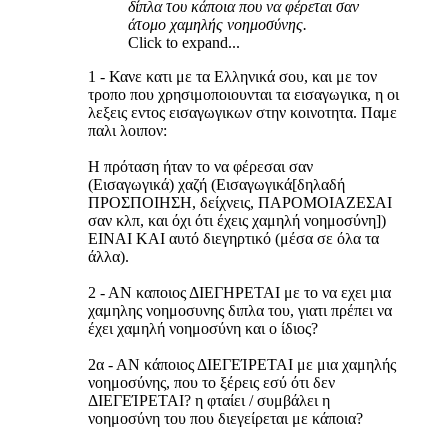
δίπλα του κάποια που να φέρεται σαν
άτομο χαμηλής νοημοσύνης.
Click to expand...
1 - Κανε κατι με τα Ελληνικά σου, και με τον
τροπο που χρησιμοποιουνται τα εισαγωγικα, η οι
λεξεις εντος εισαγωγικων στην κοινοτητα. Παμε
παλι λοιπον:
Η πρόταση ήταν το να φέρεσαι σαν
(Εισαγωγικά) χαζή (Εισαγωγικά[δηλαδή
ΠΡΟΣΠΟΙΗΣΗ, δείχνεις, ΠΑΡΟΜΟΙΑΖΕΣΑΙ
σαν κλπ, και όχι ότι έχεις χαμηλή νοημοσύνη])
ΕΙΝΑΙ ΚΑΙ αυτό διεγηρτικό (μέσα σε όλα τα
άλλα).
2 - ΑΝ καποιος ΔΙΕΓΗΡΕΤΑΙ με το να εχει μια
χαμηλης νοημοσυνης διπλα του, γιατι πρέπει να
έχει χαμηλή νοημοσύνη και ο ίδιος?
2α - ΑΝ κάποιος ΔΙΕΓΕΊΡΕΤΑΙ με μια χαμηλής
νοημοσύνης, που το ξέρεις εσύ ότι δεν
ΔΙΕΓΕΊΡΕΤΑΙ? η φταίει / συμβάλει η
νοημοσύνη του που διεγείρεται με κάποια?