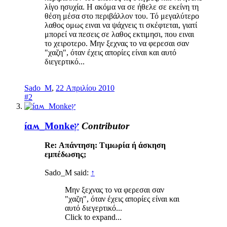
λίγο ησυχία. Η ακόμα να σε ήθελε σε εκείνη τη
θέση μέσα στο περιβάλλον του. Τό μεγαλύτερο
λαθος ομως ειναι να ψάχνεις τι σκέφτεται, γιατί
μπορεί να πεσεις σε λαθος εκτιμησι, που ειναι
το χειροτερο. Μην ξεχνας το να φερεσαι σαν
"χαζη", όταν έχεις απορίες είναι και αυτό
διεγερτικό...
Sado_M
,
22 Απριλίου 2010
#2
íɑʍ_Monkeץ
Contributor
Re: Απάντηση: Τιμωρία ή άσκηση
εμπέδωσης;
Sado_M said:
↑
Μην ξεχνας το να φερεσαι σαν
"χαζη", όταν έχεις απορίες είναι και
αυτό διεγερτικό...
Click to expand...