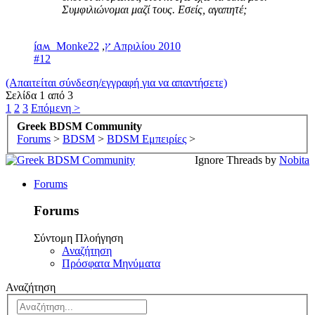
Συμφιλιώνομαι μαζί τους. Εσείς, αγαπητέ;
,
íɑʍ_Monkeץ
22 Απριλίου 2010
#12
(Απαιτείται σύνδεση/εγγραφή για να απαντήσετε)
Σελίδα 1 από 3
1
2
3
Επόμενη >
Greek BDSM Community
Forums
>
BDSM
>
BDSM Εμπειρίες
>
Ignore Threads by
Nobita
Forums
Forums
Σύντομη Πλοήγηση
Αναζήτηση
Πρόσφατα Μηνύματα
Αναζήτηση