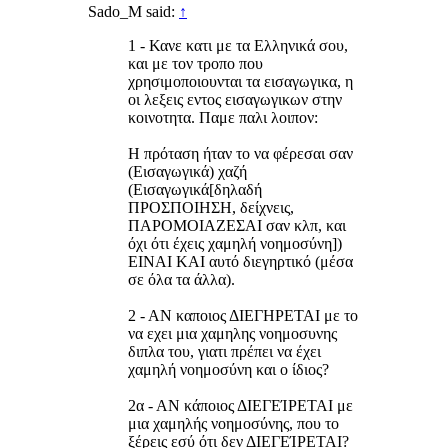
Sado_M said:
↑
1 - Κανε κατι με τα Ελληνικά σου,
και με τον τροπο που
χρησιμοποιουνται τα εισαγωγικα, η
οι λεξεις εντος εισαγωγικων στην
κοινοτητα. Παμε παλι λοιπον:
Η πρόταση ήταν το να φέρεσαι σαν
(Εισαγωγικά) χαζή
(Εισαγωγικά[δηλαδή
ΠΡΟΣΠΟΙΗΣΗ, δείχνεις,
ΠΑΡΟΜΟΙΑΖΕΣΑΙ σαν κλπ, και
όχι ότι έχεις χαμηλή νοημοσύνη])
ΕΙΝΑΙ ΚΑΙ αυτό διεγηρτικό (μέσα
σε όλα τα άλλα).
2 - ΑΝ καποιος ΔΙΕΓΗΡΕΤΑΙ με το
να εχει μια χαμηλης νοημοσυνης
διπλα του, γιατι πρέπει να έχει
χαμηλή νοημοσύνη και ο ίδιος?
2α - ΑΝ κάποιος ΔΙΕΓΕΊΡΕΤΑΙ με
μια χαμηλής νοημοσύνης, που το
ξέρεις εσύ ότι δεν ΔΙΕΓΕΊΡΕΤΑΙ?