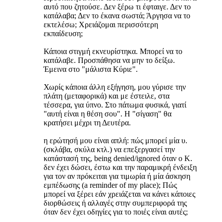
αυτό που ζητούσε. Δεν ξέρω τι έφταιγε. Δεν το
κατάλαβα; Δεν το έκανα σωστά; Άργησα να το
εκτελέσω; Χρειάζομαι περισσότερη
εκπαίδευση;
Κάποια στιγμή εκνευρίστηκα. Μπορεί να το
κατάλαβε. Προσπάθησα να μην το δείξω.
Έμεινα στο "μάλιστα Κύριε".
Χωρίς κάποια άλλη εξήγηση, μου γύρισε την
πλάτη (μεταφορικά) και με έστειλε, στα
τέσσερα, για ύπνο. Στο πάτωμα φυσικά, γιατί
"αυτή είναι η θέση σου". Η "σίγαση" θα
κρατήσει μέχρι τη Δευτέρα.
η ερώτησή μου είναι απλή: πώς μπορεί μία υ.
(σκλάβα, σκύλα κτλ.) να επεξεργασεί την
κατάστασή της, being denied/ignored όταν ο Κ.
δεν έχει δώσει, έστω και την παραμικρή ένδειξη
για τον αν πρόκειται για τιμωρία ή μία άσκηση
εμπέδωσης (a reminder of my place); Πώς
μπορεί να ξέρει εάν χρειάζεται να κάνει κάποιες
διορθώσεις ή αλλαγές στην συμπεριφορά της
όταν δεν έχει οδηγίες για το ποιές είναι αυτές;