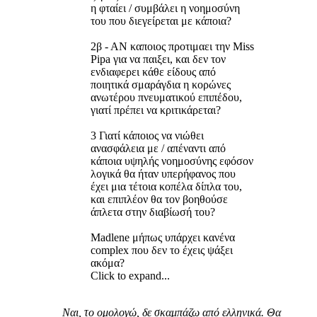
η φταίει / συμβάλει η νοημοσύνη
του που διεγείρεται με κάποια?
2β - ΑΝ καποιος προτιμαει την Miss
Pipa για να παιξει, και δεν τον
ενδιαφερει κάθε είδους από
ποιητικά σμαράγδια η κορώνες
ανωτέρου πνευματικού επιπέδου,
γιατί πρέπει να κριτικάρεται?
3 Γιατί κάποιος να νιώθει
ανασφάλεια με / απέναντι από
κάποια υψηλής νοημοσύνης εφόσον
λογικά θα ήταν υπερήφανος που
έχει μια τέτοια κοπέλα δίπλα του,
και επιπλέον θα τον βοηθούσε
άπλετα στην διαβίωσή του?
Madlene μήπως υπάρχει κανένα
complex που δεν το έχεις ψάξει
ακόμα?
Click to expand...
Ναι, το ομολογώ, δε σκαμπάζω από ελληνικά. Θα