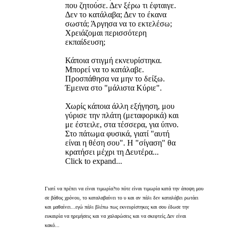
που ζητούσε. Δεν ξέρω τι έφταιγε.
Δεν το κατάλαβα; Δεν το έκανα
σωστά; Άργησα να το εκτελέσω;
Χρειάζομαι περισσότερη
εκπαίδευση;
Κάποια στιγμή εκνευρίστηκα.
Μπορεί να το κατάλαβε.
Προσπάθησα να μην το δείξω.
Έμεινα στο "μάλιστα Κύριε".
Χωρίς κάποια άλλη εξήγηση, μου
γύρισε την πλάτη (μεταφορικά) και
με έστειλε, στα τέσσερα, για ύπνο.
Στο πάτωμα φυσικά, γιατί "αυτή
είναι η θέση σου". Η "σίγαση" θα
κρατήσει μέχρι τη Δευτέρα...
Click to expand...
Γιατί να πρέπει να είναι τιμωρία?το πότε είναι τιμωρία κατά την άποψη μου
σε βάθος χρόνου, το καταλαβαίνει το υ και αν πάλι δεν καταλάβει ρωτάει
και μαθαίνει...εγώ πάλι βλέπω πως εκνευρίστηκες και σου έδωσε την
ευκαιρία να ηρεμήσεις και να χαλαρώσεις και να σκεφτείς.Δεν είναι
κακό...