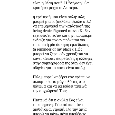
είναι η θέση σου". Η "σίγαση" θα
κρατήσει μέχρι τη Δευτέρα.
η ερώτησή μου είναι απλή: πώς
μπορεί μία υ. (σκλάβα, σκύλα κτλ.)
να επεξεργασεί την κατάστασή της,
being denied/ignored όταν ο Κ. δεν
έχει δώσει, έστω και την παραμικρή
ένδειξη για τον αν πρόκειται για
τιμωρία ή μία άσκηση εμπέδωσης
(a reminder of my place); Πώς
μπορεί να ξέρει εάν χρειάζεται να
κάνει κάποιες διορθώσεις ή αλλαγές
στην συμπεριφορά της όταν δεν έχει
οδηγίες για το ποιές είναι αυτές;
Πώς μπορεί να ξέρει εάν πρέπει να
ακουμπίσει το μάγουλό της στο
πάτωμα και να ικετεύσει ταπεινά
την συγχώρεσή Του;
Πιστευώ ότι η σκύλα Σας είναι
τιμωρημένη. Γι' αυτό και μόνο
αισθάνομαι ντροπή. Για την αιτία
μπορώ να κάνω μόνο υποθέσεις...