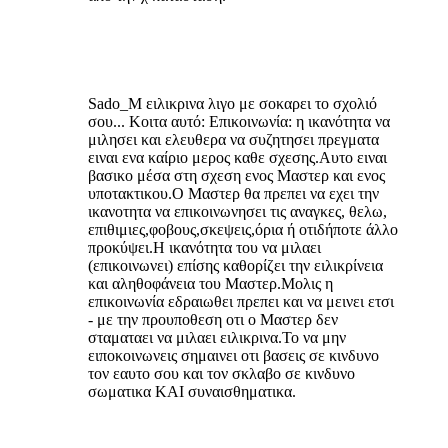
Sado_M ειλικρινα λιγο με σοκαρει το σχολιό
σου... Κοιτα αυτό: Επικοινωνία: η ικανότητα να
μιλησει και ελευθερα να συζητησει πρεγματα
ειναι ενα καίριο μερος καθε σχεσης.Αυτο ειναι
βασικο μέσα στη σχεση ενος Μαστερ και ενος
υποτακτικου.Ο Μαστερ θα πρεπει να εχει την
ικανοτητα να επικοινωνησει τις αναγκες, θελω,
επιθιμιες,φοβους,σκεψεις,όρια ή οτιδήποτε άλλο
προκύψει.Η ικανότητα του να μιλαει
(επικοινωνει) επίσης καθορίζει την ειλικρίνεια
και αληθοφάνεια του Μαστερ.Μολις η
επικοινωνία εδραιωθει πρεπει και να μεινει ετσι
- με την προυποθεση οτι ο Μαστερ δεν
σταματαει να μιλαει ειλικρινα.Το να μην
ειποκοινωνεις σημαινει οτι βασεις σε κινδυνο
τον εαυτο σου και τον σκλαβο σε κινδυνο
σωματικα ΚΑΙ συναισθηματικα.