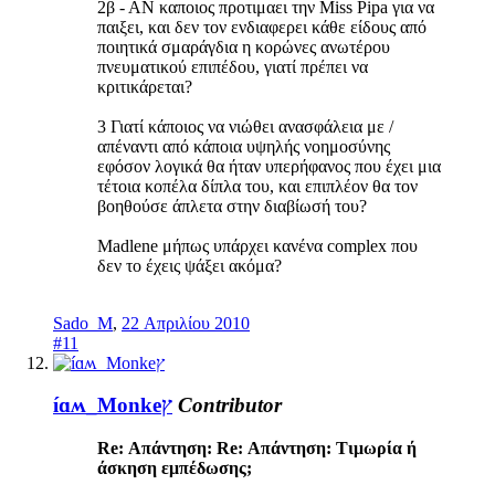
2β - ΑΝ καποιος προτιμαει την Miss Pipa για να
παιξει, και δεν τον ενδιαφερει κάθε είδους από
ποιητικά σμαράγδια η κορώνες ανωτέρου
πνευματικού επιπέδου, γιατί πρέπει να
κριτικάρεται?
3 Γιατί κάποιος να νιώθει ανασφάλεια με /
απέναντι από κάποια υψηλής νοημοσύνης
εφόσον λογικά θα ήταν υπερήφανος που έχει μια
τέτοια κοπέλα δίπλα του, και επιπλέον θα τον
βοηθούσε άπλετα στην διαβίωσή του?
Madlene μήπως υπάρχει κανένα complex που
δεν το έχεις ψάξει ακόμα?
Sado_M
,
22 Απριλίου 2010
#11
íɑʍ_Monkeץ
Contributor
Re: Απάντηση: Re: Απάντηση: Τιμωρία ή
άσκηση εμπέδωσης;