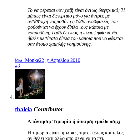
Το να φέρεσαι σαν χαζή είναι όντως διεγερτικό; Ή
μήπως είναι διεγερτικό μόνο για άντρες με
αντίστοιχη νοημοσύνη ή τόσο ανασφαλείς που
φοβούνται να έχουν δίπλα τους κάποια με
νοημοσύνη; Πιστεύω πως η πλειοψηφία δε θα
ήθελε με τίποτα δίπλα του κάποια που να φέρεται
σαν άτομο χαμηλής νοημοσύνης.
,
íɑʍ_Monkeץ
22 Απριλίου 2010
#3
thaleia
Contributor
Απάντηση: Τιμωρία ή άσκηση εμπέδωσης;
Η τιμωρια ειναι τιμωρια , την εκτελεις και τελος
αν θελει κατι αλλο απο σενα να το πει.