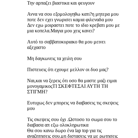
Την αρπαζει βιαστικα και φευγουν
Αννα να σου εξομολογηθω κατι?η μητερα μου
ποτε δεν εχει γνωρισει καμια φιλεναδα μου
Δεν εχω μοιραστει ποτε το ιδιο κρεβατι μου με
μια κοπελα.Μαγια μου χεις κανει?
Αυτό το σαββατοκυριακο θα μου μεινει
αξεχαστο
Μη δαγκωνεις τα χειλη σου
Πιστευεις ότι εχουμε μελλον οι δυο μας?
Ναι,και να ξερεις ότι οσο θα μαστε μαζι ειμαι
μονογαμικοςΤΙ ΣΚΕΦΤΕΣΑΙ ΑΥΤΗ ΤΗ
ΣΤΙΓΜΗ?
Ευτυχως δεν μπορεις να διαβασεις τις σκεψεις
μου
Τις σκεψεις σου όχι .Ωστοσο το σωμα σου το
διαβασα απ εξω ολοκληρωτικα
Θα σου κανω δωρο ένα lap top για τις
αναζητησεις σου.μη διστασεις να με ρωτησεις