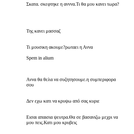
Σκατα. σκεφτηκε η ανννα.Τι θα μου κανει τωρα?
Της κανει μασσαζ
Τι μουσικη ακουμε?ρωταει η Αννα
Spem in alium
Αννα θα θελα να συζητησουμε.η συμπεριφορα
σου
Δεν εχω κατι να κρυψω από σας κυριε
Εισαι απαισια ψευτρα.Θα σε βασανιζω μεχρι να
μου πεις.Κατι μου κρυβεις