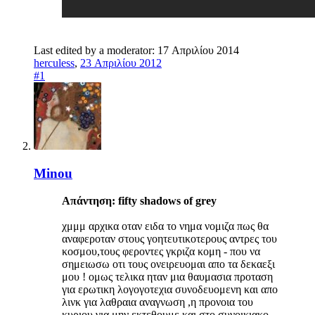
Last edited by a moderator:
17 Απριλίου 2014
herculess
,
23 Απριλίου 2012
#1
Minou
Απάντηση: fifty shadows of grey
χμμμ αρχικα οταν ειδα το νημα νομιζα πως θα
αναφεροταν στους γοητευτικοτερους αντρες του
κοσμου,τους φεροντες γκριζα κομη - που να
σημειωσω οτι τους ονειρευομαι απο τα δεκαεξι
μου ! ομως τελικα ηταν μια θαυμασια προταση
για ερωτικη λογογοτεχια συνοδευομενη και απο
λινκ για λαθραια αναγνωση ,η προνοια του
κυριου για μην εκτεθουμε και στο συνοικιακο