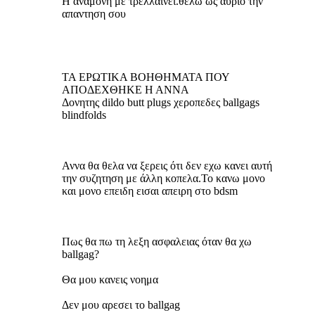
Η αναμονη με τρελλαινει.θελω ως αυριο την
απαντηση σου
ΤΑ ΕΡΩΤΙΚΑ ΒΟΗΘΗΜΑΤΑ ΠΟΥ
ΑΠΟΔΕΧΘΗΚΕ Η ΑΝΝΑ
Δονητης dildo butt plugs χεροπεδες ballgags
blindfolds
Αννα θα θελα να ξερεις ότι δεν εχω κανει αυτή
την συζητηση με άλλη κοπελα.Το κανω μονο
και μονο επειδη εισαι απειρη στο bdsm
Πως θα πω τη λεξη ασφαλειας όταν θα χω
ballgag?
Θα μου κανεις νοημα
Δεν μου αρεσει το ballgag