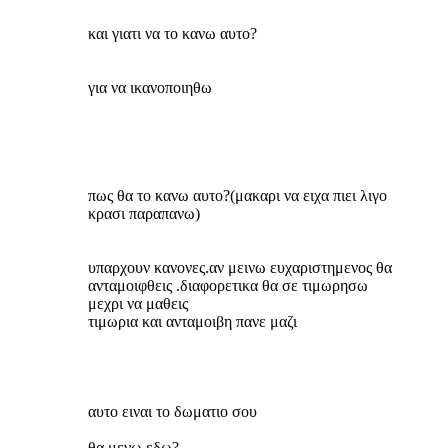
και γιατι να το κανω αυτο?
για να ικανοποιηθω
πως θα το κανω αυτο?(μακαρι να ειχα πιει λιγο
κρασι παραπανω)
υπαρχουν κανονες.αν μεινω ευχαριστημενος θα
ανταμοιφθεις .διαφορετικα θα σε τιμωρησω
μεχρι να μαθεις
τιμωρια και ανταμοιβη πανε μαζι
αυτο ειναι το δωματιο σου
θα μενω εδω?