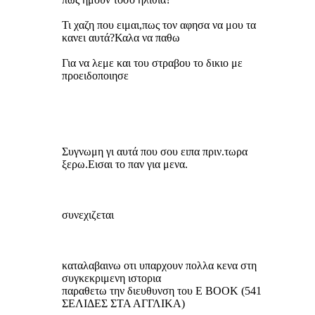
Τι χαζη που ειμαι,πως τον αφησα να μου τα
κανει αυτά?Καλα να παθω
Για να λεμε και του στραβου το δικιο με
προειδοποιησε
Συγνωμη γι αυτά που σου ειπα πριν.τωρα
ξερω.Εισαι το παν για μενα.
συνεχιζεται
καταλαβαινω οτι υπαρχουν πολλα κενα στη
συγκεκριμενη ιστορια
παραθετω την διευθυνση του Ε ΒΟΟΚ (541
ΣΕΛΙΔΕΣ ΣΤΑ ΑΓΓΛΙΚΑ)