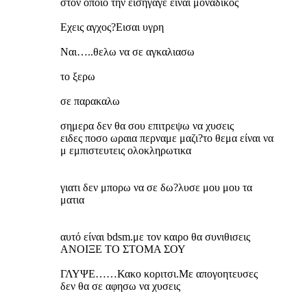
στον οποιο την εισηγαγε είναι μοναδικος
Εχεις αγχος?Εισαι υγρη
Ναι…..θελω να σε αγκαλιασω
το ξερω
σε παρακαλω
σημερα δεν θα σου επιτρεψω να χυσεις
ειδες ποσο ωραια περναμε μαζι?το θεμα είναι να
μ εμπιστευτεις ολοκληρωτικα
γιατι δεν μπορω να σε δω?λυσε μου μου τα
ματια
αυτό είναι bdsm.με τον καιρο θα συνιθισεις
ΑΝΟΙΞΕ ΤΟ ΣΤΟΜΑ ΣΟΥ
ΓΛΥΨΕ……Κακο κοριτσι.Με απογοητευσες
δεν θα σε αφησω να χυσεις