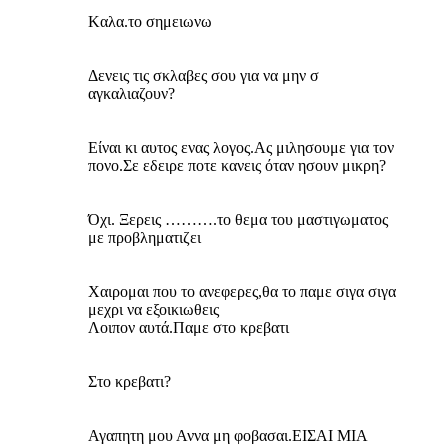
Kαλα.το σημειωνω
Δενεις τις σκλαβες σου για να μην σ
αγκαλιαζουν?
Είναι κι αυτος ενας λογος.Ας μιλησουμε για τον
πονο.Σε εδειρε ποτε κανεις όταν ησουν μικρη?
Όχι. Ξερεις ……….το θεμα του μαστιγωματος
με προβληματιζει
Χαιρομαι που το ανεφερες,θα το παμε σιγα σιγα
μεχρι να εξοικιωθεις
Λοιπον αυτά.Παμε στο κρεβατι
Στο κρεβατι?
Αγαπητη μου Αννα μη φοβασαι.ΕΙΣΑΙ ΜΙΑ