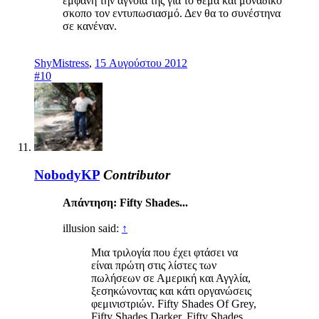
εμφανή την άγνοιά της για το θέμα και μοναδικό
σκοπο τον εντυπωσιασμό. Δεν θα το συνέστηνα
σε κανέναν.
ShyMistress
,
15 Αυγούστου 2012
#10
NobodyKP
Contributor
Απάντηση: Fifty Shades...
illusion said:
↑
Μια τριλογία που έχει φτάσει να
είναι πρώτη στις λίστες των
πωλήσεων σε Αμερική και Αγγλία,
ξεσηκώνοντας και κάτι οργανώσεις
φεμινιστριών. Fifty Shades Of Grey,
Fifty Shades Darker, Fifty Shades