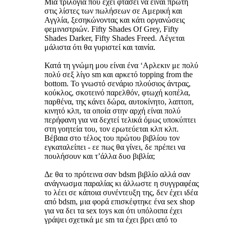
Μια τριλογία που έχει φτάσει να είναι πρώτη
στις λίστες των πωλήσεων σε Αμερική και
Αγγλία, ξεσηκώνοντας και κάτι οργανώσεις
φεμινιστριών. Fifty Shades Of Grey, Fifty
Shades Darker, Fifty Shades Freed. Λέγεται
μάλιστα ότι θα γυριστεί και ταινία.
Κατά τη γνώμη μου είναι ένα ‘Αρλεκιν με πολύ
πολύ σεξ λίγο sm και αρκετό topping from the
bottom. Το γνωστό σενάριο πλούσιος άντρας,
κούκλος, σκοτεινό παρελθόν, φτωχή κοπέλα,
παρθένα, της κάνει δώρα, αυτοκίνητο, λαπτοπ,
κινητό κλπ, τα οποία στην αρχή είναι πολύ
περήφανη για να δεχτεί τελικά όμως υποκύπτει
στη γοητεία του, τον ερωτεύεται κλπ κλπ.
Βέβαια στο τέλος του πρώτου βιβλίου τον
εγκαταλείπει - εε πως θα γίνει, δε πρέπει να
πουλήσουν και τ’άλλα δυο βιβλία;
Δε θα το πρότεινα σαν bdsm βιβλίo αλλά σαν
ανάγνωσμα παραλίας κι άλλωστε η συγγραφέας
το λέει σε κάποια συνέντευξη της, δεν έχει ιδέα
από bdsm, μια φορά επισκέφτηκε ένα sex shop
για να δει τα sex toys και ότι υπόλοιπα έχει
γράψει σχετικά με sm τα έχει βρει από το