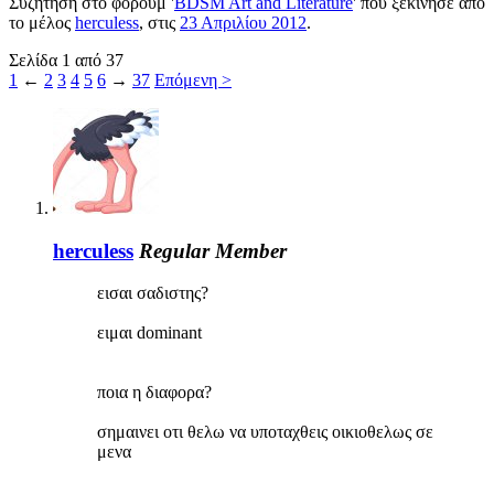
Συζήτηση στο φόρουμ '
BDSM Art and Literature
' που ξεκίνησε από
το μέλος
herculess
, στις
23 Απριλίου 2012
.
Σελίδα 1 από 37
1
←
2
3
4
5
6
→
37
Επόμενη >
herculess
Regular Member
εισαι σαδιστης?
ειμαι dominant
ποια η διαφορα?
σημαινει οτι θελω να υποταχθεις οικιοθελως σε
μενα