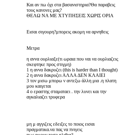
Και αν πω όχι στα βασανιστηρια?Θα παραβεις
τους κανονες μας?
ΘΕΛΩ ΝΑ ΜΕ ΧΤΥΠΗΣΕΙΣ ΧΩΡΙΣ ΟΡΙΑ
Εισαι σιγουρη?μπορεις ακομη να αρνηθεις
Μετρα
η αννα ουρλιαξε(τι ωραια που ναι να ουρλιαζεις
σκεφτηκε προς στιγμη)
1 η αννα δακρυζει (this is harder than I thought)
2 η αννα δακρυζει ΑΛΛΑ ΔΕΝ ΚΛΑΙΕΙ
3 τον μισω μπορω ν αντεξω άλλη μια .η πλατη
μου καιγεται
4 ο εραστης σταματαει . την λυνει και την
αγκαλιαζει τρυφερα
μη μ αγγιζεις εδειξες το ποιος εισαι
πραγματικα.να πας να πνιγεις
πως ημουν τοσο ηλιθια?