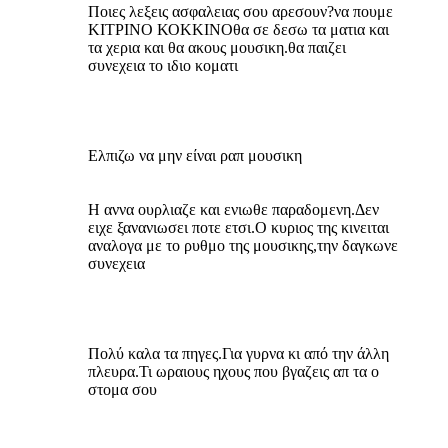
Ποιες λεξεις ασφαλειας σου αρεσουν?να πουμε
ΚΙΤΡΙΝΟ ΚΟΚΚΙΝΟθα σε δεσω τα ματια και
τα χερια και θα ακους μουσικη.θα παιζει
συνεχεια το ιδιο κοματι
Ελπιζω να μην είναι ραπ μουσικη
Η αννα ουρλιαζε και ενιωθε παραδομενη.Δεν
ειχε ξανανιωσει ποτε ετσι.Ο κυριος της κινειται
αναλογα με το ρυθμο της μουσικης,την δαγκωνε
συνεχεια
Πολύ καλα τα πηγες.Για γυρνα κι από την άλλη
πλευρα.Τι ωραιους ηχους που βγαζεις απ τα ο
στομα σου