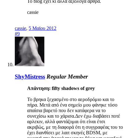
Το blog εχει κι αλλα αξιολογα αρθρα.
cassie
cassie
,
5 Μαϊου 2012
#9
ShyMistress
Regular Member
Απάντηση: fifty shadows of grey
Το βρηκα ξεχασμένο στο αεροδρόμιο και το
πήρα. Μετά από ένα σημείο μου φάνηκε τόσο
απαίσια βαρετό που δεν κατάφερα να το
συνεχίσω και το χάρισα.Δεν έχω διαβάσει ποτέ
αρλεκιν, αλλά φαντάζομαι ότι είναι έτσι
ακριβώς, με τη διαφορά ότι η συγγραφέας του το
έχει διανθίσει με λαιτ σκηνές BDSM, με