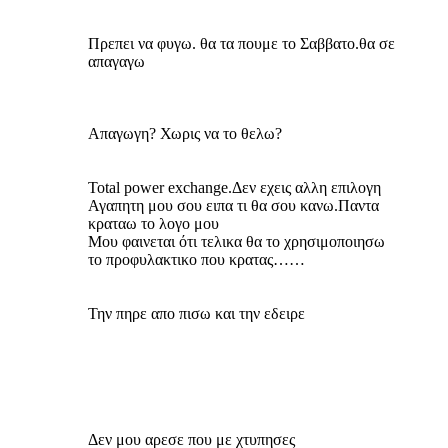
Πρεπει να φυγω. θα τα πουμε το Σαββατο.θα σε
απαγαγω
Απαγωγη? Χωρις να το θελω?
Total power exchange.Δεν εχεις αλλη επιλογη
Αγαπητη μου σου ειπα τι θα σου κανω.Παντα
κραταω το λογο μου
Μου φαινεται ότι τελικα θα το χρησιμοποιησω
το προφυλακτικο που κρατας……
Την πηρε απο πισω και την εδειρε
Δεν μου αρεσε που με χτυπησες