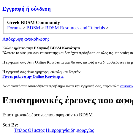
Εγγραφή ή σύνδεση
Greek BDSM Community
Forums
>
BDSM
>
BDSM Resources and Tutorials
>
Απόκρυψη ανακοίνωσης
Καλώς ήρθατε στην
Ελληνική BDSM Κοινότητα
.
Βλέπετε το site μας σαν επισκέπτης και δεν έχετε πρόσβαση σε όλες τις υπηρεσίες πο
Η εγγραφή σας στην Online Κοινότητά μας θα σας επιτρέψει να δημοσιεύσετε νέα 
Η εγγραφή σας είναι γρήγορη, εύκολη και δωρεάν.
Γίνετε μέλος στην Online Κοινότητα.
Αν συναντήσετε οποιοδήποτε πρόβλημα κατά την εγγραφή σας, παρακαλώ
επικοιν
Επιστημονικές έρευνες που αφ
Επιστημονικές έρευνες που αφορούν το BDSM
Sort By:
Τίτλος Θέματος
Ημερομηνία δημιουργίας