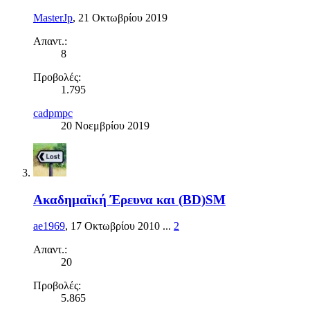
MasterJp
,
21 Οκτωβρίου 2019
Απαντ.:
8
Προβολές:
1.795
cadpmpc
20 Νοεμβρίου 2019
Ακαδημαϊκή Έρευνα και (BD)SM
ae1969
,
17 Οκτωβρίου 2010
...
2
Απαντ.:
20
Προβολές:
5.865