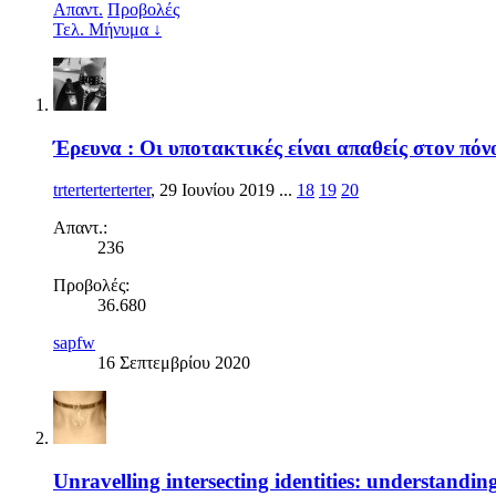
Απαντ.
Προβολές
Τελ. Μήνυμα ↓
Έρευνα : Οι υποτακτικές είναι απαθείς στον πόν
trterterterterter
,
29 Ιουνίου 2019
...
18
19
20
Απαντ.:
236
Προβολές:
36.680
sapfw
16 Σεπτεμβρίου 2020
Unravelling intersecting identities: understandi