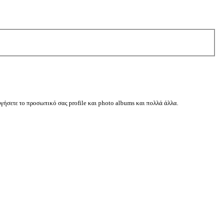
ργήσετε το προσωπικό σας profile και photo albums και πολλά άλλα.