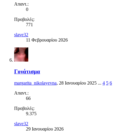
Απαντ.:
0
Προβολές:
771
slave32
11 Φεβρουαρίου 2026
Γονάτισμα
margarita_nikolayevna
,
28 Ιανουαρίου 2025
...
4
5
6
Απαντ.:
66
Προβολές:
9.375
slave32
29 Ιανουαρίου 2026