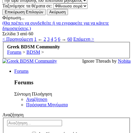
Ταξινόμησε τα θέματα σε:
Φόρτωση...
(Θα πρέπει να συνδεθείτε ή να εγγραφείτε για να κάνετε
δημοσιεύσεις.)
Σελίδα 3 από 60
< Προηγούμενη
1
←
2
3
4
5
6
→
60
Επόμενη >
Greek BDSM Community
Forums
>
BDSM
>
Ignore Threads by
Nobita
Forums
Forums
Σύντομη Πλοήγηση
Αναζήτηση
Πρόσφατα Μηνύματα
Αναζήτηση