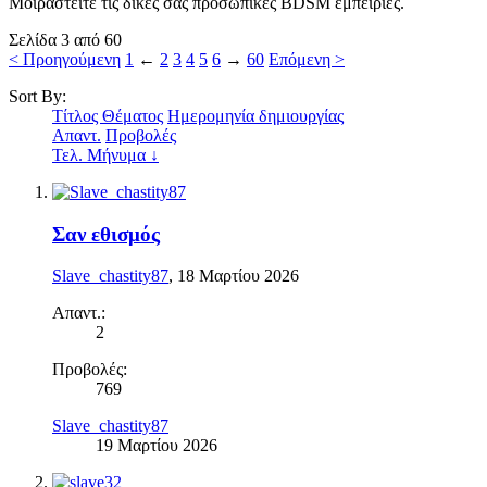
Μοιραστείτε τις δικές σας προσωπικές BDSM εμπειρίες.
Σελίδα 3 από 60
< Προηγούμενη
1
←
2
3
4
5
6
→
60
Επόμενη >
Sort By:
Τίτλος Θέματος
Ημερομηνία δημιουργίας
Απαντ.
Προβολές
Τελ. Μήνυμα ↓
Σαν εθισμός
Slave_chastity87
,
18 Μαρτίου 2026
Απαντ.:
2
Προβολές:
769
Slave_chastity87
19 Μαρτίου 2026