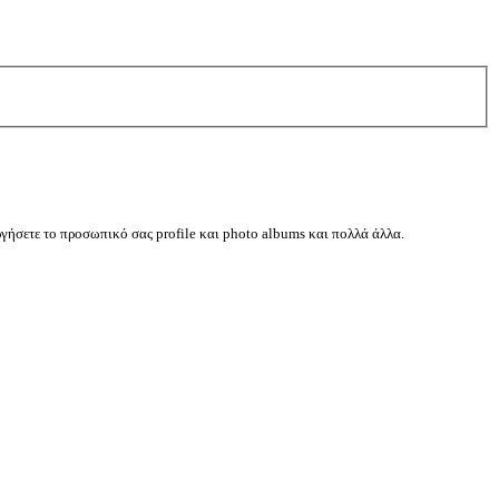
ργήσετε το προσωπικό σας profile και photo albums και πολλά άλλα.