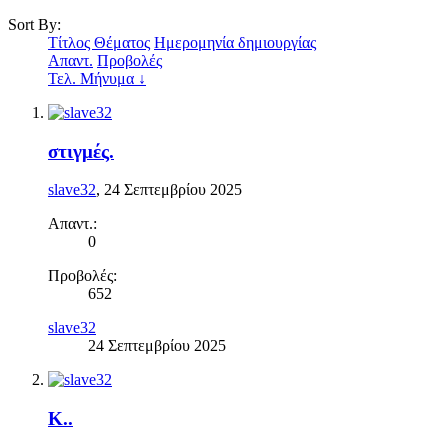
Sort By:
Τίτλος Θέματος
Ημερομηνία δημιουργίας
Απαντ.
Προβολές
Τελ. Μήνυμα ↓
στιγμές.
slave32
,
24 Σεπτεμβρίου 2025
Απαντ.:
0
Προβολές:
652
slave32
24 Σεπτεμβρίου 2025
K..