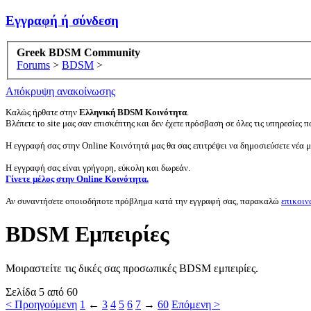
Εγγραφή ή σύνδεση
Greek BDSM Community
Forums
>
BDSM
>
Απόκρυψη ανακοίνωσης
Καλώς ήρθατε στην
Ελληνική BDSM Κοινότητα
.
Βλέπετε το site μας σαν επισκέπτης και δεν έχετε πρόσβαση σε όλες τις υπηρεσίες πο
Η εγγραφή σας στην Online Κοινότητά μας θα σας επιτρέψει να δημοσιεύσετε νέα 
Η εγγραφή σας είναι γρήγορη, εύκολη και δωρεάν.
Γίνετε μέλος στην Online Κοινότητα.
Αν συναντήσετε οποιοδήποτε πρόβλημα κατά την εγγραφή σας, παρακαλώ
επικοιν
BDSM Εμπειρίες
Μοιραστείτε τις δικές σας προσωπικές BDSM εμπειρίες.
Σελίδα 5 από 60
< Προηγούμενη
1
←
3
4
5
6
7
→
60
Επόμενη >