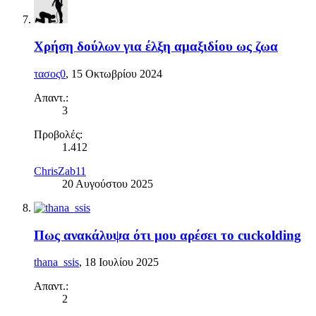
Χρήση δούλων για έλξη αμαξιδίου ως ζωα
τασος0
,
15 Οκτωβρίου 2024
Απαντ.:
3
Προβολές:
1.412
ChrisZab11
20 Αυγούστου 2025
Πως ανακάλυψα ότι μου αρέσει το cuckolding
thana_ssis
,
18 Ιουλίου 2025
Απαντ.:
2