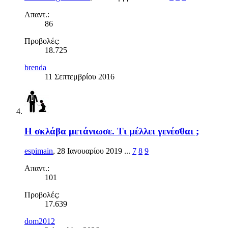
Απαντ.:
86
Προβολές:
18.725
brenda
11 Σεπτεμβρίου 2016
Η σκλάβα μετάνιωσε. Τι μέλλει γενέσθαι ;
espimain
,
28 Ιανουαρίου 2019
...
7
8
9
Απαντ.:
101
Προβολές:
17.639
dom2012