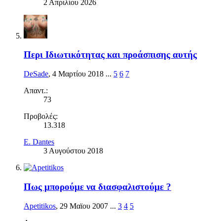
2 Απριλίου 2026
Περι Ιδιωτικότητας και προάσπισης αυτής
DeSade
,
4 Μαρτίου 2018
...
5
6
7
Απαντ.:
73
Προβολές:
13.318
E. Dantes
3 Αυγούστου 2018
Πως μπορούμε να διασφαλιστούμε ?
Apetitikos
,
29 Μαϊου 2007
...
3
4
5