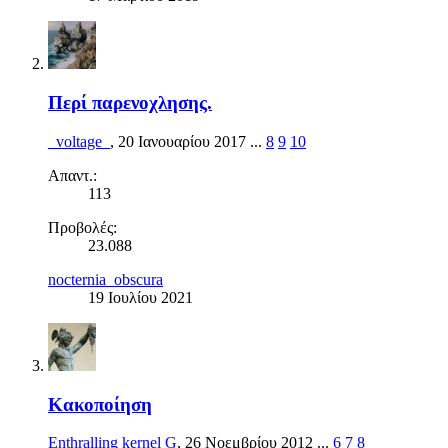
Περί παρενοχλησης.
_voltage_
,
20 Ιανουαρίου 2017
...
8
9
10
Απαντ.:
113
Προβολές:
23.088
nocternia_obscura
19 Ιουλίου 2021
Κακοποίηση
Enthralling kernel G
,
26 Νοεμβρίου 2012
...
6
7
8