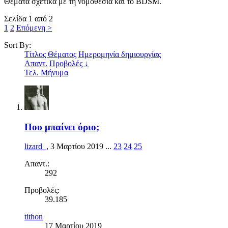
Θέματα σχετικά με τη νομοθεσία και το BDSM.
Σελίδα 1 από 2
1
2
Επόμενη >
Sort By:
Τίτλος Θέματος
Ημερομηνία δημιουργίας
Απαντ.
Προβολές ↓
Τελ. Μήνυμα
Που μπαίνει όριο;
lizard_
,
3 Μαρτίου 2019
...
23
24
25
Απαντ.:
292
Προβολές:
39.185
tithon
17 Μαρτίου 2019