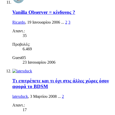
Vanilla Observer = κίνδυνος ?
Ricardo
,
19 Ιανουαρίου 2006
...
2
3
Απαντ.:
35
Προβολές:
6.469
Guest05
23 Ιανουαρίου 2006
Τι επιτρέπετε και τι όχι στις άλλες χώρες όσον
αφορά το BDSM
latexduck
,
3 Μαρτίου 2008
...
2
Απαντ.:
17