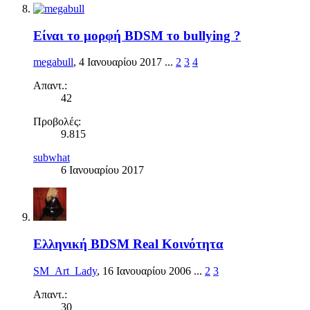
Είναι το μορφή BDSM το bullying ?
megabull
,
4 Ιανουαρίου 2017
...
2
3
4
Απαντ.:
42
Προβολές:
9.815
subwhat
6 Ιανουαρίου 2017
Ελληνική BDSM Real Κοινότητα
SM_Art_Lady
,
16 Ιανουαρίου 2006
...
2
3
Απαντ.:
30