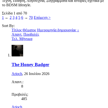
Τέχνη, Ποίηση, Λογοτεχνία, Συγγράμματα και ιστορίες σχετικά με
το BDSM lifestyle.
Σελίδα 1 από 70
1
←
2
3
4
5
6
→
70
Επόμενη >
Sort By:
Τίτλος Θέματος
Ημερομηνία δημιουργίας ↓
Απαντ.
Προβολές
Τελ. Μήνυμα
The Honey Badger
Arioch
,
26 Ιουλίου 2026
Απαντ.:
8
Προβολές:
485
Arioch