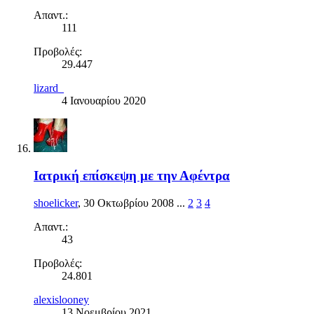
Απαντ.:
111
Προβολές:
29.447
lizard_
4 Ιανουαρίου 2020
Ιατρική επίσκεψη με την Αφέντρα
shoelicker
,
30 Οκτωβρίου 2008
...
2
3
4
Απαντ.:
43
Προβολές:
24.801
alexislooney
13 Νοεμβρίου 2021