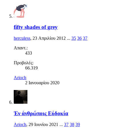
fifty shades of grey
herculess
,
23 Απριλίου 2012
...
35
36
37
Απαντ.:
433
Προβολές:
66.319
Arioch
2 Ιανουαρίου 2020
Ἐν ἀνθρώποις Εὐδοκία
Arioch
,
29 Ιουνίου 2021
...
37
38
39