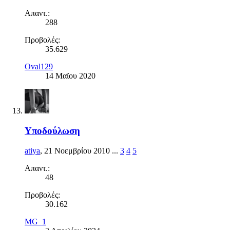
Απαντ.:
288
Προβολές:
35.629
Oval129
14 Μαϊου 2020
Υποδούλωση
atiya
,
21 Νοεμβρίου 2010
...
3
4
5
Απαντ.:
48
Προβολές:
30.162
MG_1