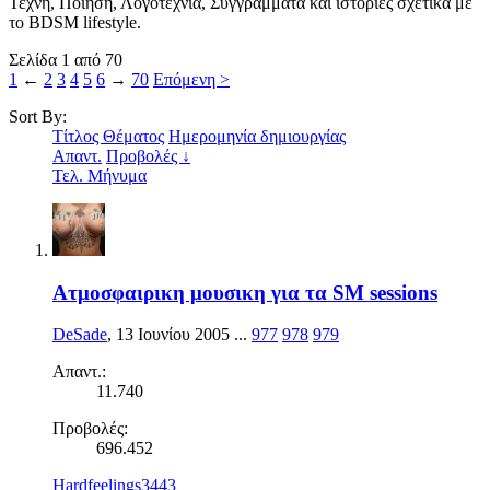
Τέχνη, Ποίηση, Λογοτεχνία, Συγγράμματα και ιστορίες σχετικά με
το BDSM lifestyle.
Σελίδα 1 από 70
1
←
2
3
4
5
6
→
70
Επόμενη >
Sort By:
Τίτλος Θέματος
Ημερομηνία δημιουργίας
Απαντ.
Προβολές ↓
Τελ. Μήνυμα
Ατμοσφαιρικη μουσικη για τα SM sessions
DeSade
,
13 Ιουνίου 2005
...
977
978
979
Απαντ.:
11.740
Προβολές:
696.452
Hardfeelings3443