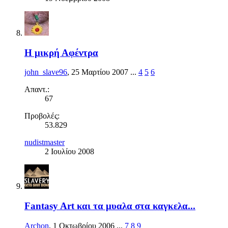
Η μικρή Αφέντρα
john_slave96
,
25 Μαρτίου 2007
...
4
5
6
Απαντ.:
67
Προβολές:
53.829
nudistmaster
2 Ιουλίου 2008
Fantasy Art και τα μυαλα στα καγκελα...
Archon
,
1 Οκτωβρίου 2006
...
7
8
9