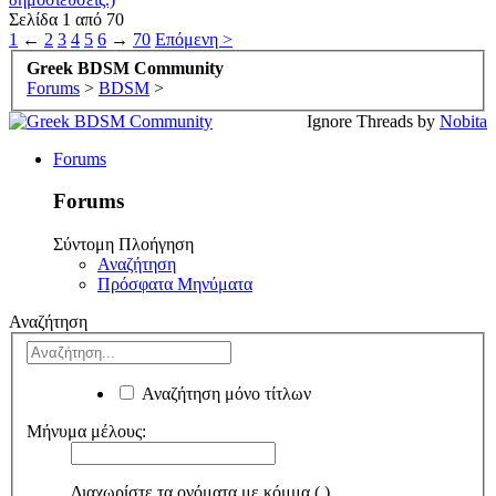
Σελίδα 1 από 70
1
←
2
3
4
5
6
→
70
Επόμενη >
Greek BDSM Community
Forums
>
BDSM
>
Ignore Threads by
Nobita
Forums
Forums
Σύντομη Πλοήγηση
Αναζήτηση
Πρόσφατα Μηνύματα
Αναζήτηση
Αναζήτηση μόνο τίτλων
Μήνυμα μέλους:
Διαχωρίστε τα ονόματα με κόμμα (,)