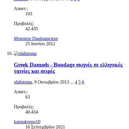
Απαντ.:
103
Προβολές:
42.435
Monsieur Daulmancieur
25 Ιουνίου 2012
Greek Damsels - Bondage σκηνές σε ελληνικές
ταινίες και σειρές
sfalistoma
,
9 Οκτωβρίου 2013
...
4
5
6
Απαντ.:
63
Προβολές:
40.434
kappakeepo10
16 Σεπτεμβρίου 2021