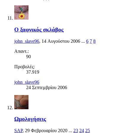
Ο ξαφνικός σκλάβος
john_slave96
,
14 Αυγούστου 2006
...
6
7
8
Απαντ.:
90
Προβολές:
37.919
john_slave96
24 Σεπτεμβρίου 2006
Ωμολογήσεις
SAP
,
29 Φεβρουαρίου 2020
...
23
24
25