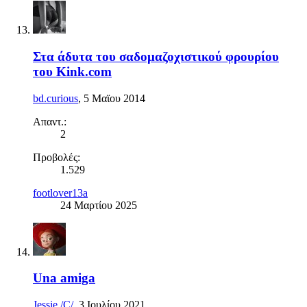
Στα άδυτα του σαδομαζοχιστικού φρουρίου
του Kink.com
bd.curious
,
5 Μαϊου 2014
Απαντ.:
2
Προβολές:
1.529
footlover13a
24 Μαρτίου 2025
Una amiga
Jessie /C/
,
3 Ιουλίου 2021