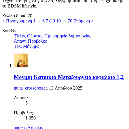
Τέχνη, Ποίηση, Λογοτεχνία, Συγγράμματα και ιστορίες σχετικά με
το BDSM lifestyle.
Σελίδα 8 από 70
< Προηγούμενη
1
←
6
7
8
9
10
→
70
Επόμενη >
Sort By:
Τίτλος Θέματος
Ημερομηνία δημιουργίας
Απαντ.
Προβολές
Τελ. Μήνυμα ↓
Μονιμη Κατοικια Μεταξουργειο κεφαλαιο 1,2
ntina_crossdresser
,
13 Απριλίου 2025
Απαντ.:
5
Προβολές:
1.050
antreas Armatas