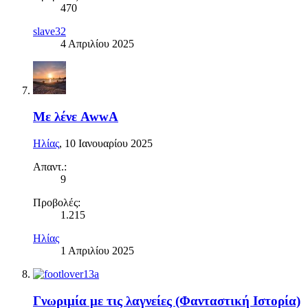
470
slave32
4 Απριλίου 2025
Με λένε AwwA
Ηλίας
,
10 Ιανουαρίου 2025
Απαντ.:
9
Προβολές:
1.215
Ηλίας
1 Απριλίου 2025
Γνωριμία με τις λαγνείες (Φανταστική Ιστορία)