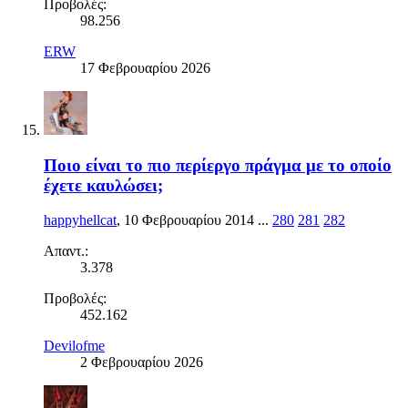
Προβολές:
98.256
ERW
17 Φεβρουαρίου 2026
Ποιο είναι το πιο περίεργο πράγμα με το οποίο
έχετε καυλώσει;
happyhellcat
,
10 Φεβρουαρίου 2014
...
280
281
282
Απαντ.:
3.378
Προβολές:
452.162
Devilofme
2 Φεβρουαρίου 2026