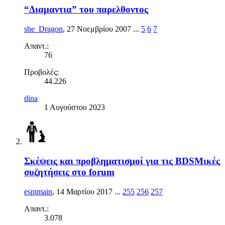
“Διαμαντια” του παρελθοντος
she_Dragon
,
27 Νοεμβρίου 2007
...
5
6
7
Απαντ.:
76
Προβολές:
44.226
dina
1 Αυγούστου 2023
Σκέψεις και προβληματισμοί για τις BDSMικές
συζητήσεις στο forum
espimain
,
14 Μαρτίου 2017
...
255
256
257
Απαντ.:
3.078