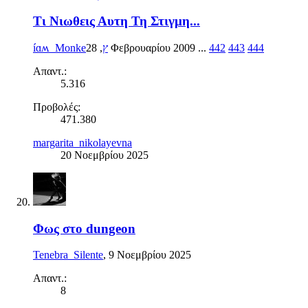
Τι Νιωθεις Αυτη Τη Στιγμη...
,
íɑʍ_Monkeץ
28 Φεβρουαρίου 2009
...
442
443
444
Απαντ.:
5.316
Προβολές:
471.380
margarita_nikolayevna
20 Νοεμβρίου 2025
Φως στο dungeon
Tenebra_Silente
,
9 Νοεμβρίου 2025
Απαντ.:
8