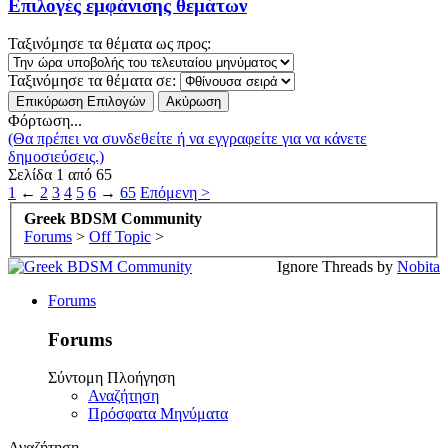
Επιλογές εμφάνισης θεμάτων
Ταξινόμησε τα θέματα ως προς:
Ταξινόμησε τα θέματα σε:
Φόρτωση...
(Θα πρέπει να συνδεθείτε ή να εγγραφείτε για να κάνετε
δημοσιεύσεις.)
Σελίδα 1 από 65
1
←
2
3
4
5
6
→
65
Επόμενη >
Greek BDSM Community
Forums
>
Off Topic
>
Ignore Threads by
Nobita
Forums
Forums
Σύντομη Πλοήγηση
Αναζήτηση
Πρόσφατα Μηνύματα
Αναζήτηση