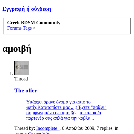
Εγγραφή ή σύνδεση
Greek BDSM Community
Forums
Tags
>
αμοιβή
Thread
The offer
Υπάρχει άραγε όνομα για αυτό το
φετίχ;Κατατοπίστε μας .. ;) Έχετε "παίξει"
συμφωνημένα επι αμοιβής με κάποιο/α
παρτενέρ σας απλά για την κάβλα...
Thread by:
Incomplete_
,
6 Απριλίου 2009
, 7 replies, in
forum:
Φετιχισμός