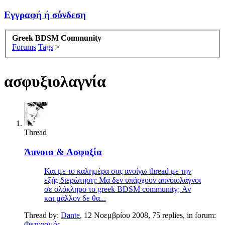
Εγγραφή ή σύνδεση
Greek BDSM Community
Forums
Tags
>
ασφυξιολαγνία
Thread
Άπνοια & Ασφυξία
Και με το καλημέρα σας ανοίγω thread με την
εξής διερώτηση: Μα δεν υπάρχουν απνοιολάγνοι
σε ολόκληρο το greek BDSM community; Αν
και μάλλον δε θα...
Thread by:
Dante
,
12 Νοεμβρίου 2008
, 75 replies, in forum:
Φετιχισμός