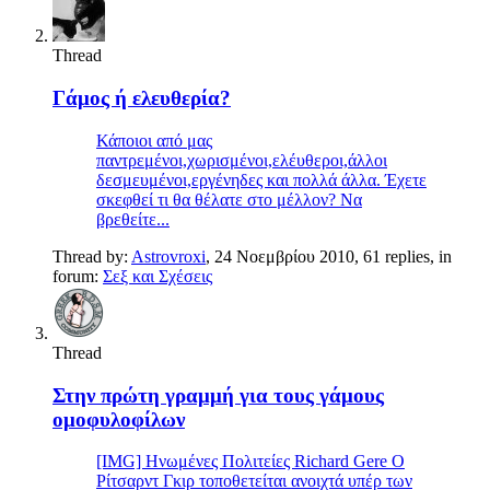
Thread
Γάμος ή ελευθερία?
Κάποιοι από μας
παντρεμένοι,χωρισμένοι,ελέυθεροι,άλλοι
δεσμευμένοι,εργένηδες και πολλά άλλα. Έχετε
σκεφθεί τι θα θέλατε στο μέλλον? Να
βρεθείτε...
Thread by:
Astrovroxi
,
24 Νοεμβρίου 2010
, 61 replies, in
forum:
Σεξ και Σχέσεις
Thread
Στην πρώτη γραμμή για τους γάμους
ομοφυλοφίλων
[IMG] Ηνωμένες Πολιτείες Richard Gere Ο
Ρίτσαρντ Γκιρ τοποθετείται ανοιχτά υπέρ των