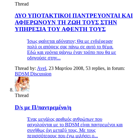
Thread
ΔΥΟ ΥΠΟΤΑΚΤΙΚΟΙ ΠΑΝΤΡΕΥΟΝΤΑΙ ΚΑΙ
ΑΦΙΕΡΩΝΟΥΝ ΤΗ ΖΩΗ ΤΟΥΣ ΣΤΗΝ
ΥΠΗΡΕΣΙΑ ΤΟΥ ΑΦΕΝΤΗ ΤΟΥΣ
Ίσως φαίνεται αδύνατον; Θα με ενδιέφεραν
πολύ οι απόψεις σας πάνω σε αυτό το θέμα.
Εδώ και χρόνια ψάχνω έναν τρόπο που θα με
οδηγούσε στην...
Thread by:
Avel
,
23 Μαρτίου 2008
, 53 replies, in forum:
BDSM Discussion
Thread
D/s με Π/παντρεμένο/η
Ένας μεγάλος αριθμός ανθρώπων που
ασχολούνται με το BDSM είναι παντρεμένοι και
συνήθως όχι μεταξύ τους. Με τους
περισσότερους που έχω μιλήσει ο...