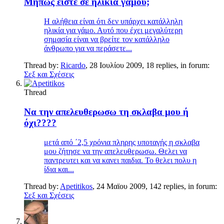
Μήπως είστε σε ηλικία γάμου;
Η αλήθεια είναι ότι δεν υπάρχει κατάλληλη
ηλικία για γάμο. Αυτό που έχει μεγαλύτερη
σημασία είναι να βρείτε τον κατάλληλο
άνθρωπο για να περάσετε...
Thread by:
Ricardo
,
28 Ιουλίου 2009
, 18 replies, in forum:
Σεξ και Σχέσεις
Thread
Να την απελευθερωσω τη σκλαβα μου ή
όχι????
μετά από ΄2,5 χρόνια πληρης υποταγής η σκλαβα
μου ζήτησε να την απελευθερωσω. Θελει να
παντρευτει και να κανει παιδια. Το θελει πολυ η
ίδια και...
Thread by:
Apetitikos
,
24 Μαϊου 2009
, 142 replies, in forum:
Σεξ και Σχέσεις