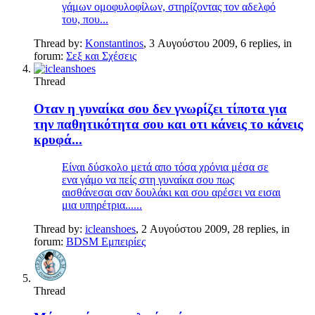
γάμων ομοφυλοφίλων, στηρίζοντας τον αδελφό
του, που...
Thread by:
Konstantinos
,
3 Αυγούστου 2009
, 6 replies, in
forum:
Σεξ και Σχέσεις
Thread
Οταν η γυναίκα σου δεν γνωρίζει τίποτα για
την παθητικότητα σου και οτι κάνεις το κάνεις
κρυφά...
Είναι δύσκολο μετά απο τόσα χρόνια μέσα σε
ενα γάμο να πείς στη γυναίκα σου πως
αισθάνεσαι σαν δουλάκι και σου αρέσει να εισαι
μια υπηρέτρια......
Thread by:
icleanshoes
,
2 Αυγούστου 2009
, 28 replies, in
forum:
BDSM Εμπειρίες
Thread