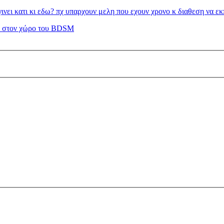
ινει κατι κι εδω? πχ υπαρχουν μελη που εχουν χρονο κ διαθεση να εκ
ι στον χώρο του BDSM