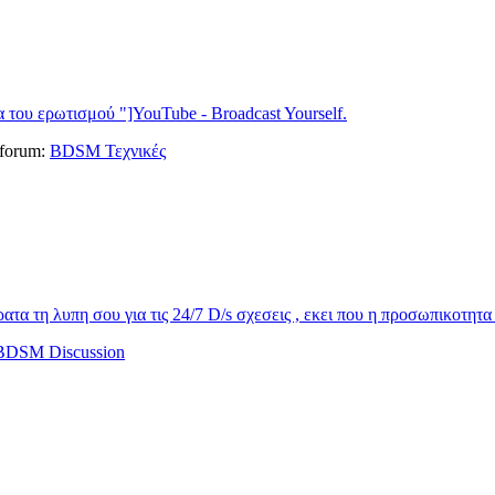
α του ερωτισμού "]YouTube - Broadcast Yourself.
n forum:
BDSM Τεχνικές
α τη λυπη σου για τις 24/7 D/s σχεσεις , εκει που η προσωπικοτητα τ
BDSM Discussion