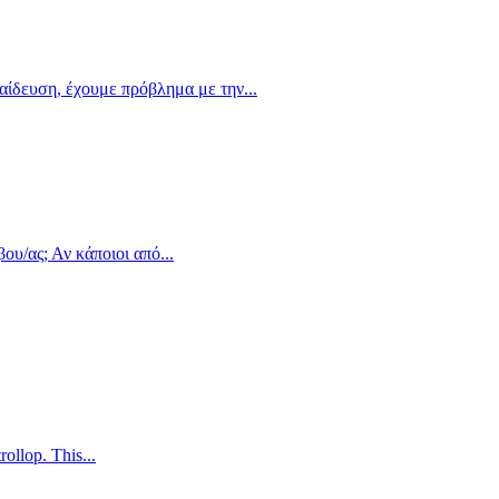
αίδευση, έχουμε πρόβλημα με την...
ου/ας; Αν κάποιοι από...
ollop. This...