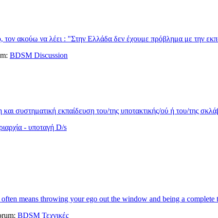
 τον ακούω να λέει : "Στην Ελλάδα δεν έχουμε πρόβλημα με την εκπ
rum:
BDSM Discussion
η και συστηματική εκπαίδευση του/της υποτακτικής/ού ή του/της σκλάβ
ιαρχία - υποταγή D/s
 It often means throwing your ego out the window and being a complete tr
forum:
BDSM Τεχνικές