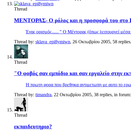
Thread
ΜΕΝΤΟΡΑΣ- Ο ρόλος και η προσφορά του στο
Ένας ορισμός...... " Ο Μέντορας (όπως λειτουργεί μέσα
Thread by:
sklava_epi8ymiwn
,
26 Οκτωβρίου 2005
, 58 replie
Thread
"Ο φοβός σαν εμπόδιο και σαν εργαλείο στην εκπ
Η πρωτη φορα που βρεθηκα αντιμετωπη με αυτο το ερωτη
Thread by:
timandra
,
22 Οκτωβρίου 2005
, 38 replies, in forum
Thread
εκπαιδευτηριο?