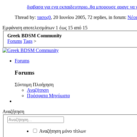
διαβασα για ενα εκπαιδευτηριο..θα μπορουσε αραγε να γ
Thread by:
τασος0
,
20 Ιουνίου 2005
, 72 replies, in forum:
Νέο
Εμφάνιση αποτελεσμάτων 1 έως 15 από 15
Greek BDSM Community
Forums
Tags
>
Forums
Forums
Σύντομη Πλοήγηση
Αναζήτηση
Πρόσφατα Μηνύματα
Αναζήτηση
Αναζήτηση μόνο τίτλων