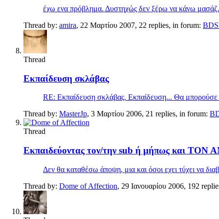
έχω ενα πρόβλημα. Δυστηχώς δεν ξέρω να κάνω μασάζ.:cr
Thread by:
amira
,
22 Μαρτίου 2007
, 22 replies, in forum:
BDSM
Thread
Εκπαίδευση σκλάβας
RE: Εκπαίδευση σκλάβας. Εκπαίδευση... Θα μπορούσε καν
Thread by:
MasterJp
,
3 Μαρτίου 2006
, 21 replies, in forum:
BD
Thread
Εκπαιδεύοντας τον/την sub ή μήπως και ΤΟ
Δεν θα καταθέσω άποψη, μια και όσοι εχει τύχει να δια
Thread by:
Dome of Affection
,
29 Ιανουαρίου 2006
, 192 repli