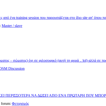
από ένα training session που παρουσιάζεται στο ίδιο site απ' όπου πρ
m:
Master / slave
ατος – σώματος) όχι σε φιλοσοφικό (αυτή τη φορά .. lol) αλλά σε πρα
DSM Discussion
ΕΙ ΠΕΡΙΣΣΟΤΕΡΑ ΝΑ ΔΩΣΕΙ ΑΠΟ ΕΝΑ ΠΡΩΤΑΡΗ ΠΟΥ ΜΠΟΡ
in forum:
Φετιχισμός