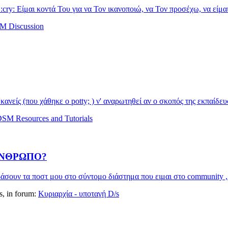
y: Είμαι κοντά Του για να Τον ικανοποιώ, να Τον προσέχω, να είμαι 
 Discussion
είς (που χάθηκε ο potty; ) ν' αναρωτηθεί αν ο σκοπός της εκπαίδευση
SM Resources and Tutorials
Ν ΑΝΘΡΩΠΟ?
βάσουν τα ποστ μου στο σύντομο διάστημα που ειμαι στο community , 
es, in forum:
Κυριαρχία - υποταγή D/s