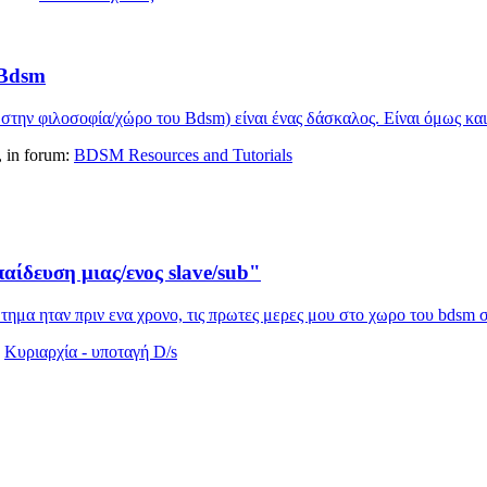
 Bdsm
 στην φιλοσοφία/χώρο του Bdsm) είναι ένας δάσκαλος. Είναι όμως και
s, in forum:
BDSM Resources and Tutorials
αίδευση μιας/ενος slave/sub"
μα ηταν πριν ενα χρονο, τις πρωτες μερες μου στο χωρο του bdsm σε 
:
Κυριαρχία - υποταγή D/s