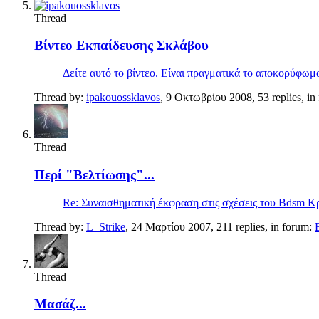
Thread
Βίντεο Εκπαίδευσης Σκλάβου
Δείτε αυτό το βίντεο. Είναι πραγματικά το αποκορύφωμ
Thread by:
ipakouossklavos
,
9 Οκτωβρίου 2008
, 53 replies, i
Thread
Περί "Βελτίωσης"...
Re: Συναισθηματική έκφραση στις σχέσεις του Bdsm Κρατ
Thread by:
L_Strike
,
24 Μαρτίου 2007
, 211 replies, in forum:
Thread
Μασάζ...