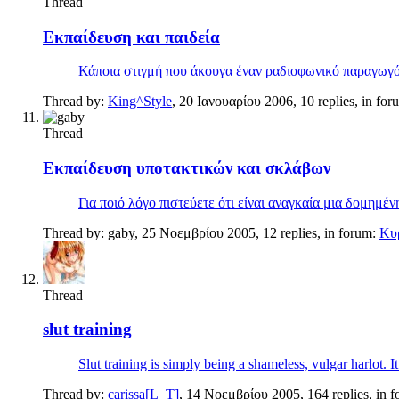
Thread
Εκπαίδευση και παιδεία
Κάποια στιγμή που άκουγα έναν ραδιοφωνικό παραγωγό,
Thread by:
King^Style
,
20 Ιανουαρίου 2006
, 10 replies, in fo
Thread
Εκπαίδευση υποτακτικών και σκλάβων
Για ποιό λόγο πιστεύετε ότι είναι αναγκαία μια δομημέν
Thread by:
gaby
,
25 Νοεμβρίου 2005
, 12 replies, in forum:
Κυρ
Thread
slut training
Slut training is simply being a shameless, vulgar harlot.
Thread by:
carissa[L_T]
,
14 Νοεμβρίου 2005
, 164 replies, in 