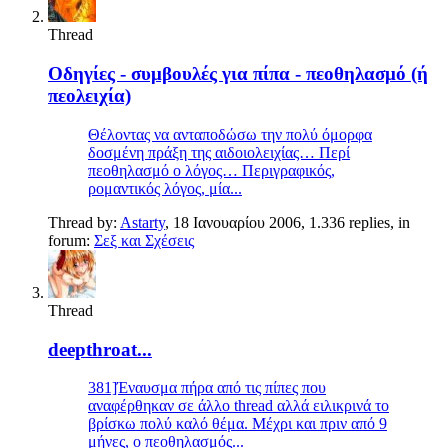
Thread
Οδηγίες - συμβουλές για πίπα - πεοθηλασμό (ή
πεολειχία)
Θέλοντας να ανταποδώσω την πολύ όμορφα
δοσμένη πράξη της αιδοιολειχίας… Περί
πεοθηλασμό ο λόγος… Περιγραφικός,
ρομαντικός λόγος, μία...
Thread by:
Astarty
,
18 Ιανουαρίου 2006
, 1.336 replies, in
forum:
Σεξ και Σχέσεις
Thread
deepthroat...
381]Έναυσμα πήρα από τις πίπες που
αναφέρθηκαν σε άλλο thread αλλά ειλικρινά το
βρίσκω πολύ καλό θέμα. Μέχρι και πριν από 9
μήνες, ο πεοθηλασμός...