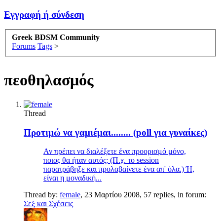
Εγγραφή ή σύνδεση
Greek BDSM Community
Forums
Tags
>
πεοθηλασμός
Thread
Προτιμώ να γαμιέμαι........ (poll για γυναίκες)
Αν πρέπει να διαλέξετε ένα προορισμό μόνο,
ποιος θα ήταν αυτός; (Π.χ. το session
παρατράβηξε και προλαβαίνετε ένα απ' όλα.) Ή,
είναι η μοναδική...
Thread by:
female
,
23 Μαρτίου 2008
, 57 replies, in forum:
Σεξ και Σχέσεις