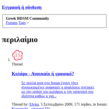
Εγγραφή ή σύνδεση
Greek BDSM Community
Forums
Tags
>
περιλαίμιο
Thread
Κολάρο - Αναγκαίο ή γραφικό?
Σε πολλά post στο forum έχουν γίνει
συγκεκριμένες αναφορές κ αναλύσεις σχετικές
με την χρήση του κολάρου κ την χρηστική του
ιδιότητα καθώς κ για...
Thread by:
Elvira
,
5 Σεπτεμβρίου 2009
, 171 replies, in forum:
Κυριαρχία - υποταγή D/s