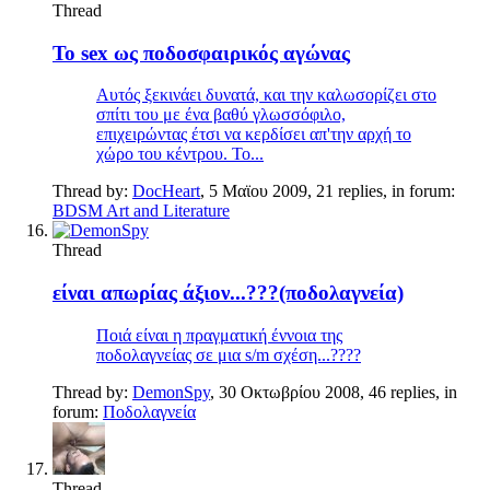
Thread
Το sex ως ποδοσφαιρικός αγώνας
Αυτός ξεκινάει δυνατά, και την καλωσορίζει στο
σπίτι του με ένα βαθύ γλωσσόφιλο,
επιχειρώντας έτσι να κερδίσει απ'την αρχή το
χώρο του κέντρου. Το...
Thread by:
DocHeart
,
5 Μαϊου 2009
, 21 replies, in forum:
BDSM Art and Literature
Thread
είναι απωρίας άξιον...???(ποδολαγνεία)
Ποιά είναι η πραγματική έννοια της
ποδολαγνείας σε μια s/m σχέση...????
Thread by:
DemonSpy
,
30 Οκτωβρίου 2008
, 46 replies, in
forum:
Ποδολαγνεία
Thread