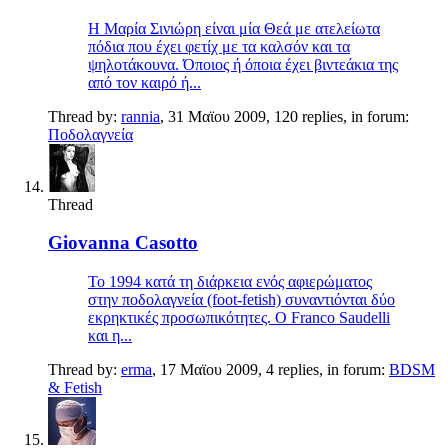
Η Μαρία Σινιώρη είναι μία Θεά με ατελείωτα
πόδια που έχει φετίχ με τα καλσόν και τα
ψηλοτάκουνα. Όποιος ή όποια έχει βιντεάκια της
από τον καιρό ή...
Thread by:
rannia
,
31 Μαϊου 2009
, 120 replies, in forum:
Ποδολαγνεία
Thread
Giovanna Casotto
Το 1994 κατά τη διάρκεια ενός αφιερώματος
στην ποδολαγνεία (foot-fetish) συναντιόνται δύο
εκρηκτικές προσωπικότητες. Ο Franco Saudelli
και η...
Thread by:
erma
,
17 Μαϊου 2009
, 4 replies, in forum:
BDSM
& Fetish