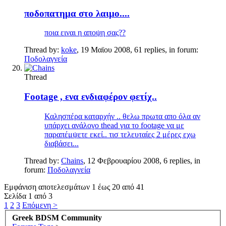
ποδοπατημα στο λαιμο....
ποια ειναι η αποψη σας??
Thread by:
koke
,
19 Μαϊου 2008
, 61 replies, in forum:
Ποδολαγνεία
Thread
Footage , ενα ενδιαφέρον φετίχ..
Καλησπέρα καταρχήν .. θελω πρωτα απο όλα αν
υπάρχει ανάλογο thead για το footage να με
παραπέμψετε εκεί.. τισ τελευταίες 2 μέρες εχω
διαβάσει...
Thread by:
Chains
,
12 Φεβρουαρίου 2008
, 6 replies, in
forum:
Ποδολαγνεία
Εμφάνιση αποτελεσμάτων 1 έως 20 από 41
Σελίδα 1 από 3
1
2
3
Επόμενη >
Greek BDSM Community