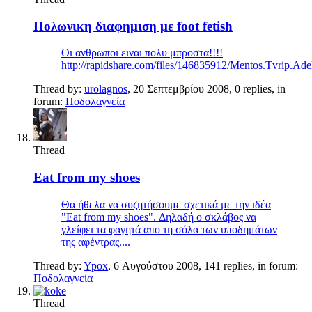
Πολωνικη διαφημιση με foot fetish
Οι ανθρωποι ειναι πολυ μπροστα!!!!
http://rapidshare.com/files/146835912/Mentos.Tvrip.Ade
Thread by:
urolagnos
,
20 Σεπτεμβρίου 2008
, 0 replies, in
forum:
Ποδολαγνεία
Thread
Eat from my shoes
Θα ήθελα να συζητήσουμε σχετικά με την ιδέα
"Eat from my shoes". Δηλαδή ο σκλάβος να
γλείφει τα φαγητά απο τη σόλα των υποδημάτων
της αφέντρας....
Thread by:
Ypox
,
6 Αυγούστου 2008
, 141 replies, in forum:
Ποδολαγνεία
Thread