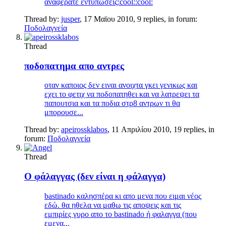
αναφερατε εντυπωσεις:cool::cool:
Thread by:
jusper
,
17 Μαϊου 2010
, 9 replies, in forum:
Ποδολαγνεία
Thread
ποδοπατημα απο αντρες
οταν καποιος δεν ειναι ανοιχτα γκει γενικως και
εχει το φετιχ να ποδοπατηθει και να λατρεψει τα
παπουτσια και τα ποδια στρ8 αντρων τι θα
μπορουσε...
Thread by:
apeirossklabos
,
11 Απριλίου 2010
, 19 replies, in
forum:
Ποδολαγνεία
Thread
Ο φάλαγγας (δεν είναι η φάλαγγα)
bastinado καλησπέρα κι απο μενα που ειμαι νέος
εδώ. θα ηθελα να μαθω τις αποψεις και τις
εμπιρίες γυρο απο το bastinado ή φαλαγγα (που
εμενα...