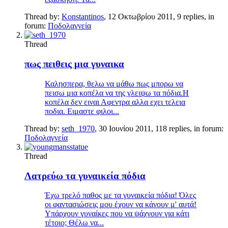
Thread by:
Konstantinos
,
12 Οκτωβρίου 2011
, 9 replies, in
forum:
Ποδολαγνεία
Thread
πως πειθεις μια γυναικα
Καλησπερα, θελω να μάθω πως μπορω να
πεισω μια κοπέλα να της γλειψω τα πόδια.Η
κοπέλα δεν ειναι Αφεντρα αλλα εχει τελεια
ποδια. Ειμαστε φιλοι...
Thread by:
seth_1970
,
30 Ιουνίου 2011
, 118 replies, in forum:
Ποδολαγνεία
Thread
Λατρεύω τα γυναικεία πόδια
Έχω τρελό παθος με τα γυναικεία πόδια! Όλες
οι φαντασιώσεις μου έχουν να κάνουν μ' αυτά!
Υπάρχουν γυναίκες που να ψάχνουν για κάτι
τέτοιο; Θέλω να...