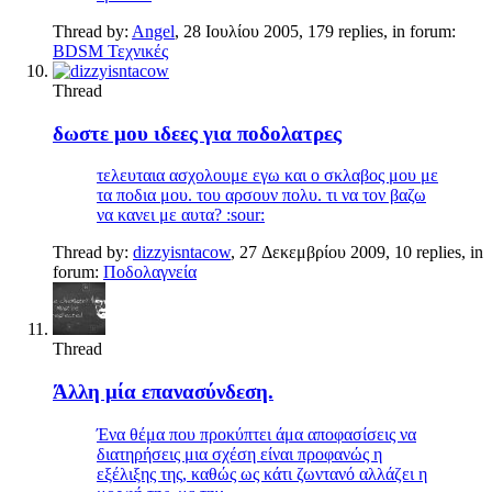
Thread by:
Angel
,
28 Ιουλίου 2005
, 179 replies, in forum:
BDSM Τεχνικές
Thread
δωστε μου ιδεες για ποδολατρες
τελευταια ασχολουμε εγω και ο σκλαβος μου με
τα ποδια μου. του αρσουν πολυ. τι να τον βαζω
να κανει με αυτα? :sour:
Thread by:
dizzyisntacow
,
27 Δεκεμβρίου 2009
, 10 replies, in
forum:
Ποδολαγνεία
Thread
Άλλη μία επανασύνδεση.
Ένα θέμα που προκύπτει άμα αποφασίσεις να
διατηρήσεις μια σχέση είναι προφανώς η
εξέλιξης της, καθώς ως κάτι ζωντανό αλλάζει η