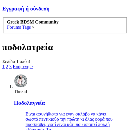
Εγγραφή ή σύνδεση
Greek BDSM Community
Forums
Tags
>
ποδολατρεία
Σελίδα 1 από 3
1
2
3
Επόμενη >
Thread
Ποδολαγνεία
Είναι ασυνήθιστο για έναν σκλάβο να κάνει
σωστό πεντικιούρ την πρώτη κι όλας φορά που
προσπαθεί, γιατί είναι κάτι που απαιτεί πολλή
εξάσκηση. Τα...