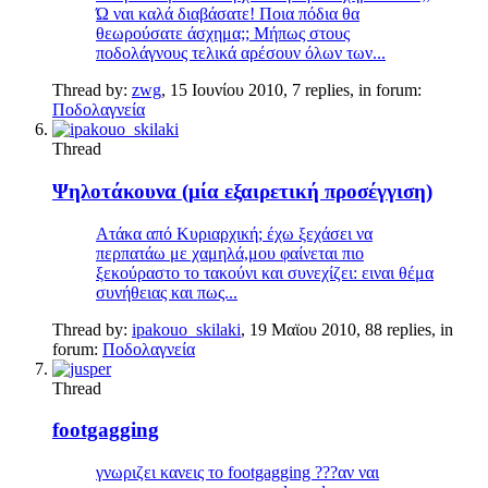
Ώ ναι καλά διαβάσατε! Ποια πόδια θα
θεωρούσατε άσχημα;; Μήπως στους
ποδολάγνους τελικά αρέσουν όλων των...
Thread by:
zwg
,
15 Ιουνίου 2010
, 7 replies, in forum:
Ποδολαγνεία
Thread
Ψηλοτάκουνα (μία εξαιρετική προσέγγιση)
Ατάκα από Κυριαρχική; έχω ξεχάσει να
περπατάω με χαμηλά,μου φαίνεται πιο
ξεκούραστο το τακούνι και συνεχίζει: ειναι θέμα
συνήθειας και πως...
Thread by:
ipakouo_skilaki
,
19 Μαϊου 2010
, 88 replies, in
forum:
Ποδολαγνεία
Thread
footgagging
γνωριζει κανεις το footgagging ???αν ναι