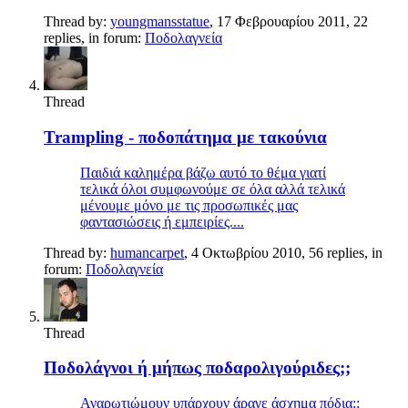
Thread by:
youngmansstatue
,
17 Φεβρουαρίου 2011
, 22
replies, in forum:
Ποδολαγνεία
Thread
Trampling - ποδοπάτημα με τακούνια
Παιδιά καλημέρα βάζω αυτό το θέμα γιατί
τελικά όλοι συμφωνούμε σε όλα αλλά τελικά
μένουμε μόνο με τις προσωπικές μας
φαντασιώσεις ή εμπειρίες....
Thread by:
humancarpet
,
4 Οκτωβρίου 2010
, 56 replies, in
forum:
Ποδολαγνεία
Thread
Ποδολάγνοι ή μήπως ποδαρολιγούριδες;;
Αναρωτιώμουν υπάρχουν άραγε άσχημα πόδια;;