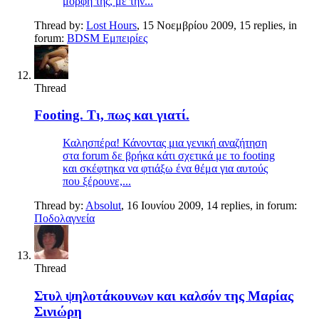
μορφή της, με την...
Thread by:
Lost Hours
,
15 Νοεμβρίου 2009
, 15 replies, in
forum:
BDSM Εμπειρίες
Thread
Footing. Τι, πως και γιατί.
Καλησπέρα! Κάνοντας μια γενική αναζήτηση
στα forum δε βρήκα κάτι σχετικά με το footing
και σκέφτηκα να φτιάξω ένα θέμα για αυτούς
που ξέρουνε,...
Thread by:
Absolut
,
16 Ιουνίου 2009
, 14 replies, in forum:
Ποδολαγνεία
Thread
Στυλ ψηλοτάκουνων και καλσόν της Μαρίας
Σινιώρη