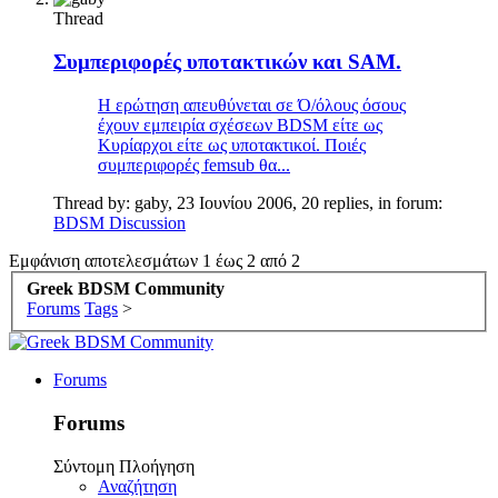
Thread
Συμπεριφορές υποτακτικών και SAM.
Η ερώτηση απευθύνεται σε Ό/όλους όσους
έχουν εμπειρία σχέσεων BDSM είτε ως
Κυρίαρχοι είτε ως υποτακτικοί. Ποιές
συμπεριφορές femsub θα...
Thread by:
gaby
,
23 Ιουνίου 2006
, 20 replies, in forum:
BDSM Discussion
Εμφάνιση αποτελεσμάτων 1 έως 2 από 2
Greek BDSM Community
Forums
Tags
>
Forums
Forums
Σύντομη Πλοήγηση
Αναζήτηση