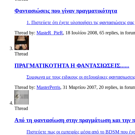
Φαντασιώσεις που γίναν πραγματικότητα
1. Πιστεύετε ότι έχετε υλοποιήσει τις φαντασιώσεις σας
Thread by:
MasteR_PieR
,
18 Ιουλίου 2008
, 65 replies, in for
Thread
ΠΡΑΓΜΑΤΙΚΟΤΗΤΑ Η ΦΑΝΤΑΣΙΩΣΕΙΣ......
Συμφωνα με τους ειδικους οι σεξουαλικες φαντασιωσεις 
Thread by:
MasterPerris
,
31 Μαρτίου 2007
, 20 replies, in foru
Thread
Από τη φαντασίωση στην πραγμάτωση και την π
Πιστεύετε πως οι εμπειρίες μέσα από το BDSM που έχετε