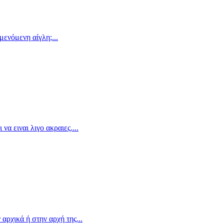
μενόμενη αίγλη;...
α ειναι λιγο ακραιες....
αρχικά ή στην αρχή της...