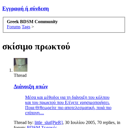
Εγγραφή ή σύνδεση
Greek BDSM Community
Forums
Tags
>
σκίσιμο πρωκτού
Thread
Διάνοιξη οπών
Μέσα και μέθοδοι για τη διάνοιξη του κόλπου
και του πρωκτού που Ε/έχετε χρησιμοποιήσει.
Ποια Θ/θεωρείτε πιο αποτελεσματική, ποιά πιο
επίπονη....
Thread by:
little_slut[PieR]
,
30 Ιουλίου 2005
, 70 replies, in
forum:
BDSM Τεχνικές