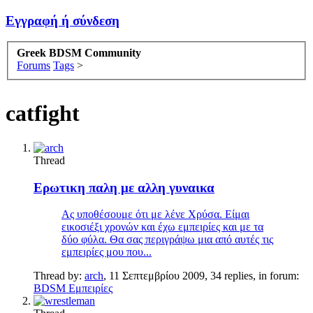
Εγγραφή ή σύνδεση
Greek BDSM Community
Forums
Tags
>
catfight
Thread
Ερωτικη παλη με αλλη γυναικα
Ας υποθέσουμε ότι με λένε Χρύσα. Είμαι
εικοσιέξι χρονών και έχω εμπειρίες και με τα
δύο φύλα. Θα σας περιγράψω μια από αυτές τις
εμπειρίες μου που...
Thread by:
arch
,
11 Σεπτεμβρίου 2009
, 34 replies, in forum:
BDSM Εμπειρίες