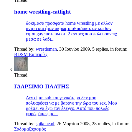
Thread
home wrestling-catfight
δοκιμασα προσφατα home wrestling με αλλον
αντρα και ήταν ακρως αισθησιακο. αν και δεν
ειμαι gay πιστευω οτι 2 αντρες που παλευουν πχ
μεσα σε λαδι...
Thread by:
wrestleman
,
30 Ιουνίου 2009
, 5 replies, in forum:
BDSM Εμπειρίες
Thread
ΓΔΑΡΣΙΜΟ ΠΛΑΤΗΣ
Δεν είμαι sub και γενικότερα δεν μου
πολυαρέσει να με βαράνε την ώρα του sex. Μου
αρέσει να έχω τον έλεγχο. Αυτό που πολλές
φορές όμως με...
Thread by:
spikehead
,
26 Μαρτίου 2008
, 28 replies, in forum:
Σαδομαζοχισμός