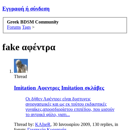
Εγγραφή ή σύνδεση
Greek BDSM Community
Forums
Tags
>
fake αφέντρα
Thread
Imitation Αφεντρες Imitation σκλάβες
Οι δήθεν Αφέντρες είναι δυστυχεις
ανοργασμικές και ως εκ τούτου εκδικητικές
γυναίκες,απροσδιορίστου επιπέδου, που μισούν
το αντρικό φύλο, γιατι...
Thread by:
KAIseR
,
30 Ιανουαρίου 2009
, 130 replies, in
forum:
Γυναικεία Κυριαρχία