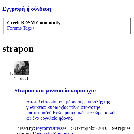
Εγγραφή ή σύνδεση
Greek BDSM Community
Forums
Tags
>
strapon
Thread
Strapon και γυναικεία κυριαρχία
Αποτελεί το strapon μέρος της επιβολής της
γυναικείας κυριαρχίας πάνω στον/στην
υποτακτικό/ή;Εγώ προσωπικά το θεώρω απλά
ως ένα εργαλείο ηδονής...
Thread by:
toyformistresses
,
15 Οκτωβρίου 2016
, 199 replies,
in forum:
Γυναικεία Κυριαρχία