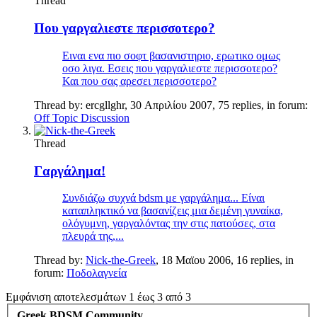
Thread
Που γαργαλιεστε περισσοτερο?
Ειναι ενα πιο σοφτ βασανιστηριο, ερωτικο ομως
οσο λιγα. Εσεις που γαργαλιεστε περισσοτερο?
Και που σας αρεσει περισσοτερο?
Thread by:
ercgllghr
,
30 Απριλίου 2007
, 75 replies, in forum:
Off Topic Discussion
Thread
Γαργάλημα!
Συνδιάζω συχνά bdsm με γαργάλημα... Είναι
καταπληκτικό να βασανίζεις μια δεμένη γυναίκα,
ολόγυμνη, γαργαλόντας την στις πατούσες, στα
πλευρά της,...
Thread by:
Nick-the-Greek
,
18 Μαϊου 2006
, 16 replies, in
forum:
Ποδολαγνεία
Εμφάνιση αποτελεσμάτων 1 έως 3 από 3
Greek BDSM Community