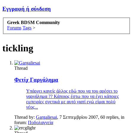
Εγγραφή ή σύνδεση
Greek BDSM Community
Forums
Tags
>
tickling
Thread
Φετίχ Γαργάλημα
Υπάρχει κανείς άλλος εδώ που να του αρέσει το
γαργάλημα ?? Κάποιος έστω που να έχει κάποιες
εμπειρίες σχετικά με αυτό γιατί εγώ είμαι πολύ
νέος...
Thread by:
Gargaliesai
,
7 Σεπτεμβρίου 2007
, 60 replies, in
forum:
Ποδολαγνεία