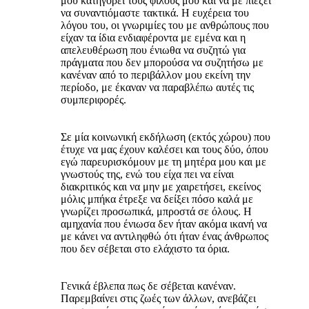
μου κατηγορεί τους φίλους μου και να με πιέζει
να συναντιόμαστε τακτικά. Η ευχέρεια του
λόγου του, οι γνωριμίες του με ανθρώπους που
είχαν τα ίδια ενδιαφέροντα με εμένα και η
απελευθέρωση που ένιωθα να συζητώ για
πράγματα που δεν μπορούσα να συζητήσω με
κανέναν από το περιβάλλον μου εκείνη την
περίοδο, με έκαναν να παραβλέπω αυτές τις
συμπεριφορές.
Σε μία κοινωνική εκδήλωση (εκτός χώρου) που
έτυχε να μας έχουν καλέσει και τους δύο, όπου
εγώ παρευρισκόμουν με τη μητέρα μου και με
γνωστούς της, ενώ του είχα πει να είναι
διακριτικός και να μην με χαιρετήσει, εκείνος
μόλις μπήκα έτρεξε να δείξει πόσο καλά με
γνωρίζει προσωπικά, μπροστά σε όλους. Η
αμηχανία που ένιωσα δεν ήταν ακόμα ικανή να
με κάνει να αντιληφθώ ότι ήταν ένας άνθρωπος
που δεν σέβεται στο ελάχιστο τα όρια.
Γενικά έβλεπα πως δε σέβεται κανέναν.
Παρεμβαίνει στις ζωές των άλλων, ανεβάζει