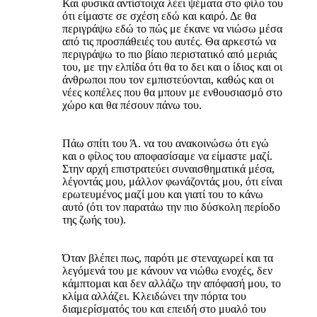
Και φυσικά αντίστοιχα λέει ψέματα στο φίλο του
ότι είμαστε σε σχέση εδώ και καιρό. Δε θα
περιγράψω εδώ το πώς με έκανε να νιώσω μέσα
από τις προσπάθειές του αυτές. Θα αρκεστώ να
περιγράψω το πιο βίαιο περιστατικό από μεριάς
του, με την ελπίδα ότι θα το δει και ο ίδιος και οι
άνθρωποι που τον εμπιστεύονται, καθώς και οι
νέες κοπέλες που θα μπουν με ενθουσιασμό στο
χώρο και θα πέσουν πάνω του.
Πάω σπίτι του Ά. να του ανακοινώσω ότι εγώ
και ο φίλος του αποφασίσαμε να είμαστε μαζί.
Στην αρχή επιστρατεύει συναισθηματικά μέσα,
λέγοντάς μου, μάλλον φωνάζοντάς μου, ότι είναι
ερωτευμένος μαζί μου και γιατί του το κάνω
αυτό (ότι τον παρατάω την πιο δύσκολη περίοδο
της ζωής του).
Όταν βλέπει πως, παρότι με στεναχωρεί και τα
λεγόμενά του με κάνουν να νιώθω ενοχές, δεν
κάμπτομαι και δεν αλλάζω την απόφασή μου, το
κλίμα αλλάζει. Κλειδώνει την πόρτα του
διαμερίσματός του και επειδή στο μυαλό του