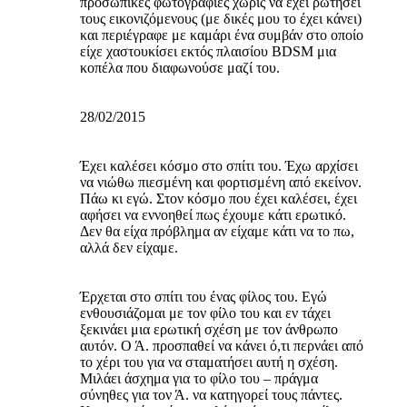
προσωπικές φωτογραφίες χωρίς να έχει ρωτήσει
τους εικονιζόμενους (με δικές μου το έχει κάνει)
και περιέγραφε με καμάρι ένα συμβάν στο οποίο
είχε χαστουκίσει εκτός πλαισίου BDSM μια
κοπέλα που διαφωνούσε μαζί του.
28/02/2015
Έχει καλέσει κόσμο στο σπίτι του. Έχω αρχίσει
να νιώθω πιεσμένη και φορτισμένη από εκείνον.
Πάω κι εγώ. Στον κόσμο που έχει καλέσει, έχει
αφήσει να εννοηθεί πως έχουμε κάτι ερωτικό.
Δεν θα είχα πρόβλημα αν είχαμε κάτι να το πω,
αλλά δεν είχαμε.
Έρχεται στο σπίτι του ένας φίλος του. Εγώ
ενθουσιάζομαι με τον φίλο του και εν τάχει
ξεκινάει μια ερωτική σχέση με τον άνθρωπο
αυτόν. Ο Ά. προσπαθεί να κάνει ό,τι περνάει από
το χέρι του για να σταματήσει αυτή η σχέση.
Μιλάει άσχημα για το φίλο του – πράγμα
σύνηθες για τον Ά. να κατηγορεί τους πάντες.