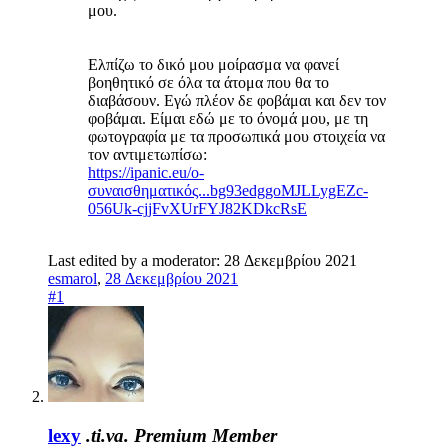
μου.
Ελπίζω το δικό μου μοίρασμα να φανεί
βοηθητικό σε όλα τα άτομα που θα το
διαβάσουν. Εγώ πλέον δε φοβάμαι και δεν τον
φοβάμαι. Είμαι εδώ με το όνομά μου, με τη
φωτογραφία με τα προσωπικά μου στοιχεία να
τον αντιμετωπίσω:
https://ipanic.eu/ο-
συναισθηματικός...bg93edggoMJLLygEZc-
056Uk-cjjFvXUrFYJ82KDkcRsE
Last edited by a moderator:
28 Δεκεμβρίου 2021
esmarol
,
28 Δεκεμβρίου 2021
#1
lexy
.ti.va.
Premium Member