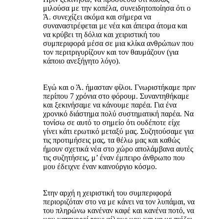
μιλούσα με την κοπέλα, συνειδητοποίησα ότι ο
Ά. συνεχίζει ακόμα και σήμερα να
συναναστρέφεται με νέα και άπειρα άτομα και
να κρύβει τη δόλια και χειριστική του
συμπεριφορά μέσα σε μια κλίκα ανθρώπων που
τον περιτριγυρίζουν και τον θαυμάζουν (για
κάποιο ανεξήγητο λόγο).
Εγώ και ο Ά. ήμασταν φίλοι. Γνωριστήκαμε πριν
περίπου 7 χρόνια στο φόρουμ. Συναντηθήκαμε
και ξεκινήσαμε να κάνουμε παρέα. Για ένα
χρονικό διάστημα πολύ συστηματική παρέα. Να
τονίσω σε αυτό το σημείο ότι ουδέποτε είχε
γίνει κάτι ερωτικό μεταξύ μας. Συζητούσαμε για
τις προτιμήσεις μας, τα θέλω μας και καθώς
ήμουν σχετικά νέα στο χώρο απολάμβανα αυτές
τις συζητήσεις, μ’ έναν έμπειρο άνθρωπο που
μου έδειχνε έναν καινούργιο κόσμο.
Στην αρχή η χειριστική του συμπεριφορά
περιοριζόταν στο να με κάνει να τον λυπάμαι, να
του πληρώνω κανέναν καφέ και κανένα ποτό, να