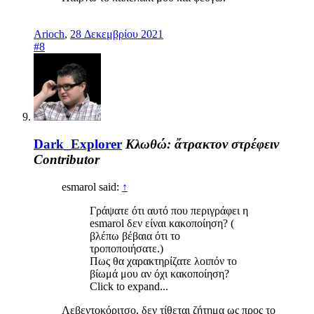
Arioch
,
28 Δεκεμβρίου 2021
#8
Dark_Explorer
Κλωθώ: ἄτρακτον στρέφειν
Contributor
esmarol said:
↑
Γράψατε ότι αυτό που περιγράφει η
esmarol δεν είναι κακοποίηση? (
βλέπω βέβαια ότι το
τροποποιήσατε.)
Πως θα χαρακτηρίζατε λοιπόν το
βίωμά μου αν όχι κακοποίηση?
Click to expand...
Λεβεντοκόριτσο, δεν τίθεται ζήτημα ως προς το