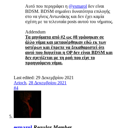
Αυτό που περιγράφει η
@esmarol
δεν είναι
BDSM. BDSM σημαίνει δυνατότητα επιλογής
στο να γίνεις Αντωνάκης και
δεν έχει καμία
σχέση με τα τελευταία posts αυτού του νήματος.
Addendum
Τα μηνύματα από #2 ως #8 γράφηκαν σε
άλλο νήμα και μεταφέρθηκαν εδώ εκ των
υστέρων και έπρεπε να ξεκαθαριστεί ότι
αυτό που διηγείται η OP δεν είναι BDSM και
δεν σχετίζεται με τη ροή που είχε το
προηγούμενο νήμα.
Last edited:
29 Δεκεμβρίου 2021
Arioch
,
28 Δεκεμβρίου 2021
#4
esmarol
Regular Member