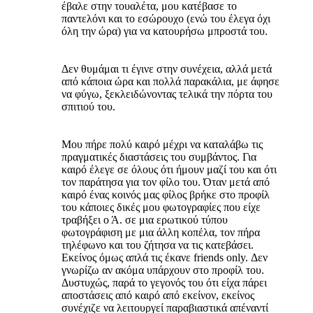
έβαλε στην τουαλέτα, μου κατέβασε το
παντελόνι και το εσώρουχο (ενώ του έλεγα όχι
όλη την ώρα) για να κατουρήσω μπροστά του.
Δεν θυμάμαι τι έγινε στην συνέχεια, αλλά μετά
από κάποια ώρα και πολλά παρακάλια, με άφησε
να φύγω, ξεκλειδώνοντας τελικά την πόρτα του
σπιτιού του.
Μου πήρε πολύ καιρό μέχρι να καταλάβω τις
πραγματικές διαστάσεις του συμβάντος. Για
καιρό έλεγε σε όλους ότι ήμουν μαζί του και ότι
τον παράτησα για τον φίλο του. Όταν μετά από
καιρό ένας κοινός μας φίλος βρήκε στο προφίλ
του κάποιες δικές μου φωτογραφίες που είχε
τραβήξει ο Ά. σε μια ερωτικού τύπου
φωτογράφιση με μια άλλη κοπέλα, τον πήρα
τηλέφωνο και του ζήτησα να τις κατεβάσει.
Εκείνος όμως απλά τις έκανε friends only. Δεν
γνωρίζω αν ακόμα υπάρχουν στο προφίλ του.
Δυστυχώς, παρά το γεγονός του ότι είχα πάρει
αποστάσεις από καιρό από εκείνον, εκείνος
συνέχιζε να λειτουργεί παραβιαστικά απέναντί