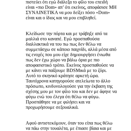
πιστεύει ότι εγώ διάλεξα το φίλο του επειδή
είναι «πιο Dom» απ’ ότι εκείνος, αποφάσισε ΜΗ
ΣΥΝΑΙΝΕΤΙΚΑ να μου δείξει πόσο «Dom»
είναι και ο ίδιος και να μου επιβληθεί.
Κλείδωσε την πόρτα και με τράβηξε από τα
μαλλιά στο καναπέ. Εγώ προσπαθούσα
διαλλακτικά να του πω πως δεν θέλω να
συμμετάσχω σε κάποιο παιχνίδι, αλλά μέσα από
τις ενοχές που μου είχε δημιουργήσει ένιωθα
πως δεν έχω χώρο να βάλω όρια με πιο
αποφασιστικό τρόπο. Εκείνος προσπαθούσε να
με κάνει να παίξουμε BDSMικά με το ζόρι.
Αυτό το σκηνικό κράτησε αρκετή ώρα.
Ταυτόχρονα κατηγορούσε ατελείωτα το άλλο
πρόσωπο, κινδυνολογούσε για την έκβαση της
σχέσης μου με τον φίλο του και δεν με άφηνε να
φύγω ενώ του έλεγα ότι θέλω να φύγω.
Προσπάθησε να με φιλήσει και να
προχωρήσουμε σεξουαλικά.
Αφού αντιστεκόμουν, όταν του είπα πως θέλω
να πάω στην τουαλέτα, με έπιασε βίαια και με