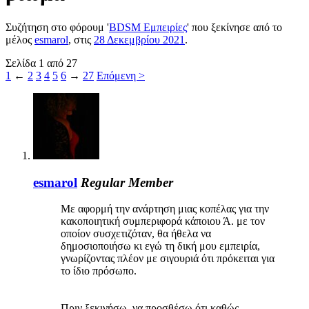
Συζήτηση στο φόρουμ '
BDSM Εμπειρίες
' που ξεκίνησε από το
μέλος
esmarol
, στις
28 Δεκεμβρίου 2021
.
Σελίδα 1 από 27
1
←
2
3
4
5
6
→
27
Επόμενη >
esmarol
Regular Member
Με αφορμή την ανάρτηση μιας κοπέλας για την
κακοποιητική συμπεριφορά κάποιου Ά. με τον
οποίον συσχετιζόταν, θα ήθελα να
δημοσιοποιήσω κι εγώ τη δική μου εμπειρία,
γνωρίζοντας πλέον με σιγουριά ότι πρόκειται για
το ίδιο πρόσωπο.
Πριν ξεκινήσω, να προσθέσω ότι καθώς