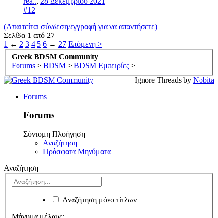
rea..
,
28 Δεκεμβρίου 2021
#12
(Απαιτείται σύνδεση/εγγραφή για να απαντήσετε)
Σελίδα 1 από 27
1
←
2
3
4
5
6
→
27
Επόμενη >
Greek BDSM Community
Forums
>
BDSM
>
BDSM Εμπειρίες
>
Ignore Threads by
Nobita
Forums
Forums
Σύντομη Πλοήγηση
Αναζήτηση
Πρόσφατα Μηνύματα
Αναζήτηση
Αναζήτηση μόνο τίτλων
Μήνυμα μέλους: