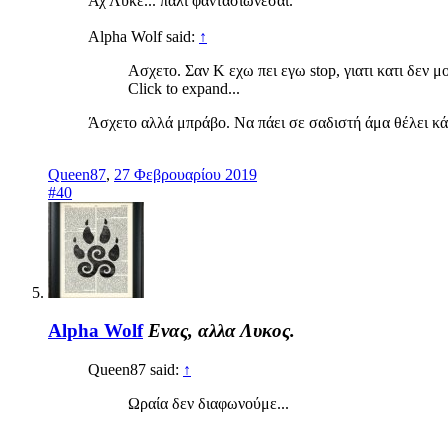
Αχ Λύκε... πάλι φαντασιώνεσαι.
Alpha Wolf said:
↑
Ασχετο. Σαν Κ εχω πει εγω stop, γιατι κατι δεν
Click to expand...
Άσχετο αλλά μπράβο. Να πάει σε σαδιστή άμα θέλει κάτ
Queen87
,
27 Φεβρουαρίου 2019
#40
Alpha Wolf
Ενας, αλλα Λυκος.
Queen87 said:
↑
Ωραία δεν διαφωνούμε...