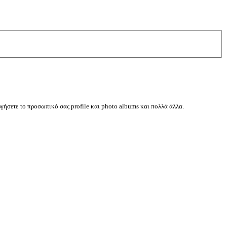
ργήσετε το προσωπικό σας profile και photo albums και πολλά άλλα.