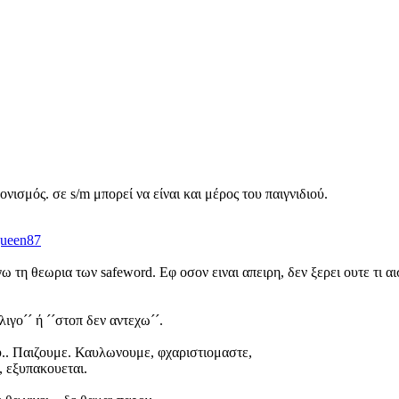
ονισμός. σε s/m μπορεί να είναι και μέρος του παιγνιδιού.
ueen87
ω τη θεωρια των safeword. Εφ οσον ειναι απειρη, δεν ξερει ουτε τι αι
λιγο´´ ή ´´στοπ δεν αντεχω´´.
ου.. Παιζουμε. Καυλωνουμε, φχαριστιομαστε,
, εξυπακουεται.