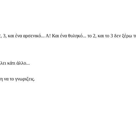
 3, και ένα αρσενικό... Α! Και ένα θυληκό... το 2, και το 3 δεν ξέρω τ
ει κάτι άλλο...
η να το γνωριζεις.