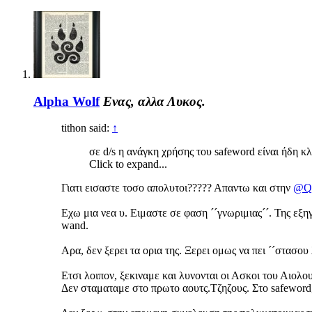
Alpha Wolf
Ενας, αλλα Λυκος.
tithon said:
↑
σε d/s η ανάγκη χρήσης του safeword είναι ήδη κλ
Click to expand...
Γιατι εισαστε τοσο απολυτοι????? Απαντω και στην
@Q
Εχω μια νεα υ. Ειμαστε σε φαση ´´γνωριμιας´´. Της εξηγ
wand.
Αρα, δεν ξερει τα ορια της. Ξερει ομως να πει ´´στασου 
Ετσι λοιπον, ξεκιναμε και λυνονται οι Ασκοι του Αιολ
Δεν σταματαμε στο πρωτο αουτς.Τζηζους. Στο safeword