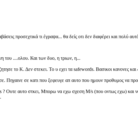
;
αβάσεις προσεχτικά τι έγραψα... θα δείς οτι δεν διαφέρει και πολύ αυ
 του ....ολου. Και των δυο, η τριων, η...
 ζητησε το Κ. Δεν στεκει. Το υ εχει τα safewords. Βασικοι κανονες και
ρεσε. Πηγαινε σε κατι που ξεφευγε απ αυτο που ημουν προθυμος να π
Μ/s ? Ουτε αυτο στκει, Μπορω να εχω σχεση Μ/s (που οντως εχω) και ν
.