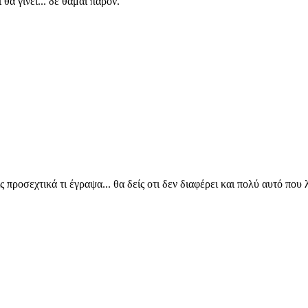
θα γινει... δε θαμαι παρον.
ς προσεχτικά τι έγραψα... θα δείς οτι δεν διαφέρει και πολύ αυτό που