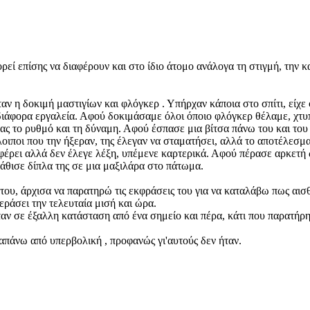
εί επίσης να διαφέρουν και στο ίδιο άτομο ανάλογα τη στιγμή, την κ
ταν η δοκιμή μαστιγίων και φλόγκερ . Υπήρχαν κάποια στο σπίτι, είχε φ
 διάφορα εργαλεία. Αφού δοκιμάσαμε όλοι όποιο φλόγκερ θέλαμε, χτυ
ας το ρυθμό και τη δύναμη. Αφού έσπασε μια βίτσα πάνω του και του 
λοιποι που την ήξεραν, της έλεγαν να σταματήσει, αλλά το αποτέλεσμ
οφέρει αλλά δεν έλεγε λέξη, υπέμενε καρτερικά. Αφού πέρασε αρκετή 
 κάθισε δίπλα της σε μια μαξιλάρα στο πάτωμα.
ου, άρχισα να παρατηρώ τις εκφράσεις του για να καταλάβω πως αισθά
εράσει την τελευταία μισή και ώρα.
ταν σε έξαλλη κατάσταση από ένα σημείο και πέρα, κάτι που παρατήρ
απάνω από υπερβολική , προφανώς γι'αυτούς δεν ήταν.