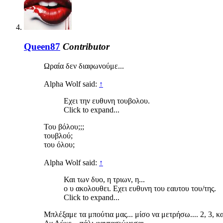
Queen87
Contributor
Ωραία δεν διαφωνούμε...
Alpha Wolf said:
↑
Εχει την ευθυνη τουβολου.
Click to expand...
Του βόλου;;;
τουβλού;
του όλου;
Alpha Wolf said:
↑
Και των δυο, η τριων, η...
ο υ ακολουθει. Εχει ευθυνη του εαυτου του/της.
Click to expand...
Μπλέξαμε τα μπούτια μας... μίσο να μετρήσω.... 2, 3, κα