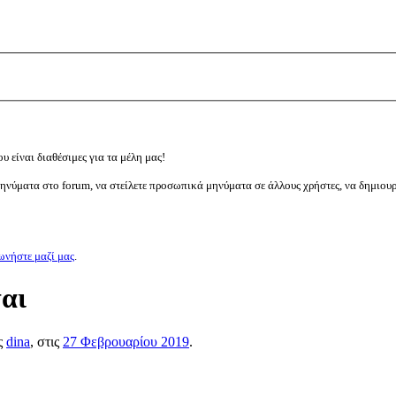
υ είναι διαθέσιμες για τα μέλη μας!
μηνύματα στο forum, να στείλετε προσωπικά μηνύματα σε άλλους χρήστες, να δημιου
ωνήστε μαζί μας
.
ται
ος
dina
, στις
27 Φεβρουαρίου 2019
.