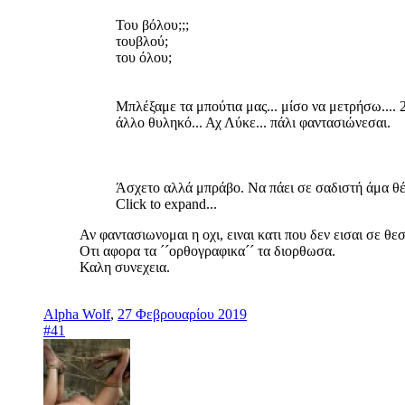
Του βόλου;;;
τουβλού;
του όλου;
Μπλέξαμε τα μπούτια μας... μίσο να μετρήσω.... 2,
άλλο θυληκό... Αχ Λύκε... πάλι φαντασιώνεσαι.
Άσχετο αλλά μπράβο. Να πάει σε σαδιστή άμα θέλ
Click to expand...
Αν φαντασιωνομαι η οχι, ειναι κατι που δεν εισαι σε θεσ
Οτι αφορα τα ´´ορθογραφικα´´ τα διορθωσα.
Καλη συνεχεια.
Alpha Wolf
,
27 Φεβρουαρίου 2019
#41