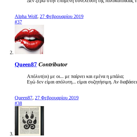
Δεν ξερω στην επομενη συνελευση της πολυκατοικιας τι 
Alpha Wolf
,
27 Φεβρουαρίου 2019
#37
Queen87
Contributor
Απόλυτ(οι) με οι... με παίρνει και εμένα η μπάλα;
Εγώ δεν είμαι απόλυτη... είμαι συζητήσιμη. Αν διαβάσει
Queen87
,
27 Φεβρουαρίου 2019
#38