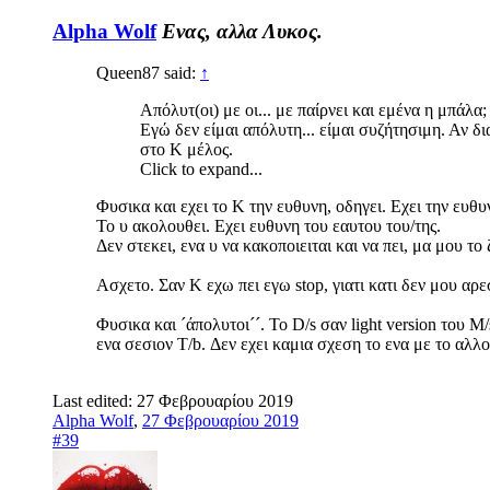
Alpha Wolf
Ενας, αλλα Λυκος.
Queen87 said:
↑
Απόλυτ(οι) με οι... με παίρνει και εμένα η μπάλα
Εγώ δεν είμαι απόλυτη... είμαι συζήτησιμη. Αν δι
στο Κ μέλος.
Click to expand...
Φυσικα και εχει το Κ την ευθυνη, οδηγει. Εχει την ευθυνη
Το υ ακολουθει. Εχει ευθυνη του εαυτου του/της.
Δεν στεκει, ενα υ να κακοποιειται και να πει, μα μου το
Ασχετο. Σαν Κ εχω πει εγω stop, γιατι κατι δεν μου α
Φυσικα και ´άπολυτοι´´. Το D/s σαν light version του 
ενα σεσιον T/b. Δεν εχει καμια σχεση το ενα με το αλλο
Last edited:
27 Φεβρουαρίου 2019
Alpha Wolf
,
27 Φεβρουαρίου 2019
#39