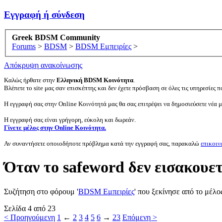
Εγγραφή ή σύνδεση
Greek BDSM Community
Forums
>
BDSM
>
BDSM Εμπειρίες
>
Απόκρυψη ανακοίνωσης
Καλώς ήρθατε στην
Ελληνική BDSM Κοινότητα
.
Βλέπετε το site μας σαν επισκέπτης και δεν έχετε πρόσβαση σε όλες τις υπηρεσίες πο
Η εγγραφή σας στην Online Κοινότητά μας θα σας επιτρέψει να δημοσιεύσετε νέα 
Η εγγραφή σας είναι γρήγορη, εύκολη και δωρεάν.
Γίνετε μέλος στην Online Κοινότητα.
Αν συναντήσετε οποιοδήποτε πρόβλημα κατά την εγγραφή σας, παρακαλώ
επικοιν
Όταν το safeword δεν εισακουε
Συζήτηση στο φόρουμ '
BDSM Εμπειρίες
' που ξεκίνησε από το μέλ
Σελίδα 4 από 23
< Προηγούμενη
1
←
2
3
4
5
6
→
23
Επόμενη >