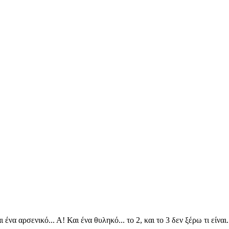
ι ένα αρσενικό... Α! Και ένα θυληκό... το 2, και το 3 δεν ξέρω τι είνα