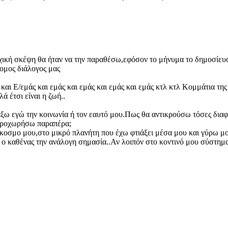
χική σκέψη θα ήταν να την παραθέσω,εφόσον το μήνυμα το δημοσίευ
ντομος διάλογος μας
και Ε/εμάς και εμάς και εμάς και εμάς και εμάς κτλ κτλ Κομμάτια τη
ά έτσι είναι η ζωή..
άξω εγώ την κοινωνία ή τον εαυτό μου.Πως θα αντικρούσω τόσες δι
 προχωρήσω παραπέρα;
κοσμο μου,στο μικρό πλανήτη που έχω φτιάξει μέσα μου και γύρω μο
 ο καθένας την ανάλογη σημασία..Αν λοιπόν στο κοντινό μου σύστη