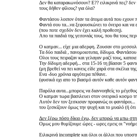
Δεν θα καταρακωνόσουν? Ε?? ειλικρινά πες? δεν 
τους δήθεν φίλους? για όλα?
Φαντάσου λοιπον όταν τα άτομα αυτά που εχουν π
Φαντά σου τα...να ξεφουσκώνει το όνειρο και να ε
(που ποτε σχεδόν δεν έχει καλή προθεση).
Απο τα παιδιά της γειτονιάς τους, που θα τους περ
Ο κατμαν... είχε μια αδερφη. Ζουσαν στο μεσσολο
Τα δύο παιδιά , πανομοιοτυπα, δίδυμα. Φαντάσου
Ολοι τους πειραζαν και γελαγαν μαζί τους, καποιες
Την δίδυμη αδερφή... στα 15-16 τη βίασαν 5 φαντ
(μη βρεθεί να πει κανεις είδε χαρά στα σκέλια της..
Ενα -δυο χρόνια αργότερα πέθανε.
(φυσικά οχι απο το βιασμό αυτόν καθε αυτόν φαν
Παρόλα αυτα...μπορεις να διαννοηθείς το μέγεθος 
Ο κατμαν τωρα βασιλευει στον ονειρικό κοσμο της
Αυτόν δεν τον ξεσκισαν προφανώς οι φαντάροι...
του ξεσκίζουν όμως την ψυχή και το μυαλό (ή ότι 
Δεν ξέρω πόσο δίκιο έχω, δεν μπορώ να μπω στην
Ομως μου θυμίζουμε ώρες - ωρες εμεις οι "νοήμο
Ειλικρινά incomplete και όλοι οι άλλοι που υποστ