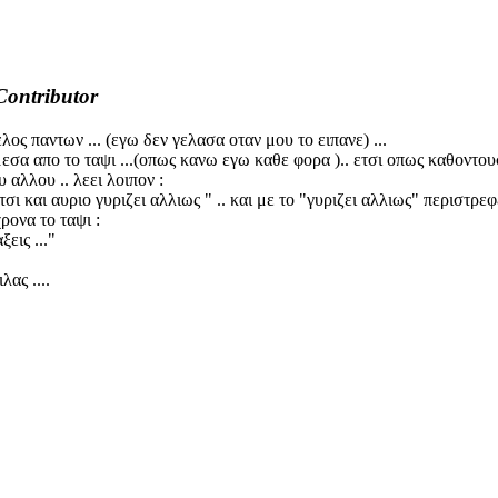
Contributor
λος παντων ... (εγω δεν γελασα οταν μου το ειπανε) ...
μεσα απο το ταψι ...(οπως κανω εγω καθε φορα ).. ετσι οπως καθοντου
 αλλου .. λεει λοιπον :
αι ετσι και αυριο γυριζει αλλιως " .. και με το "γυριζει αλλιως" περιστρ
ρονα το ταψι :
εις ..."
λας ....