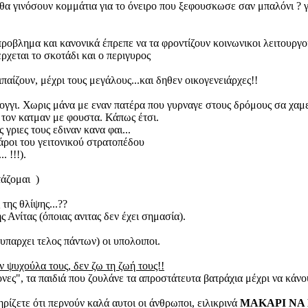
θα γινόσουν κομμάτια για το όνειρο που ξεφουσκωσε σαν μπαλόνι ? γ
ροβλημα και κανονικά έπρεπε να τα φροντίζουν κοινωνικοι λειτουργο
ρχεται το σκοτάδι και ο περιγυρος
ιπαίζουν, μέχρι τους μεγάλους...και δηθεν οικογενειάρχες!!
γγι. Χωρις μάνα με εναν πατέρα που γυρναγε στους δρόμους σα χαμενο
 τον κατμαν με φουστα. Κάπως έτσι.
 γριες τους εδιναν κανα φαι...
άροι του γειτονικού στρατοπέδου
. !!!).
τάζομαι )
της θλίψης...??
 Ανίτας (όποιας ανιτας δεν έχει σημασία).
υπαρχει τελος πάντων) οι υπολοιποι.
 ψυχούλα τους, δεν ζω τη ζωή τους!!
νες", τα παιδιά που ζουλάνε τα απροστάτευτα βατράχια μέχρι να κάνο
ηρίζετε ότι περνούν καλά αυτοι οι άνθρωποι, ειλικρινά
ΜΑΚΑΡΙ ΝΑ 