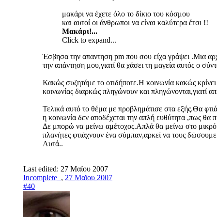
μακάρι να έχετε όλο το δίκιο του κόσμου
και αυτοί οι άνθρωποι να είναι καλύτερα έτσι !!
Μακάρι!...
Click to expand...
Έσβησα την απαντηση pm που σου είχα γράψει .Μια αρ
την απάντηση μου,γιατί θα χάσει τη μαγεία αυτός ο σύ
Κακώς συζητάμε το οτιδήποτε.Η κοινωνία κακώς κρίνει 
κοινωνίας διαρκώς πληγώνουν και πληγώνονται,γιατί απλ
Τελικά αυτό το θέμα με προβλημάτισε στα εξής.Θα φτι
η κοινωνία δεν αποδέχεται την απλή ευθύτητα ,πως θα
Δε μπορώ να μείνω αμέτοχος.Απλά θα μείνω στο μικρό
πλανήτες φτιάχνουν ένα σύμπαν,αρκεί να τους δώσουμε
Αυτά..
Last edited:
27 Μαϊου 2007
Incomplete_
,
27 Μαϊου 2007
#40