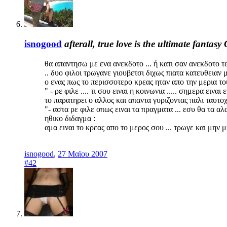
isnogood
afterall, true love is the ultimate fantasy
θα απαντησω με ενα ανεκδοτο ... ή κατι σαν ανεκδοτο τε
.. δυο φιλοι τρωγανε γιουβετσι διχως πιατα κατευθειαν 
ο ενας πως το περισσοτερο κρεας ηταν απο την μερια του
" - ρε φιλε .... τι σου ειναι η κοινωνια ..... σημερα ειν
το παρατηρει ο αλλος και απαντα γυριζοντας παλι ταυτοχ
"- αστα ρε φιλε οπως ειναι τα πραγματα ... εσυ θα τα αλαξ
ηθικο διδαγμα :
αμα ειναι το κρεας απο το μερος σου ... τρωγε και μην μι
isnogood
,
27 Μαϊου 2007
#42