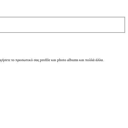
ργήσετε το προσωπικό σας profile και photo albums και πολλά άλλα.