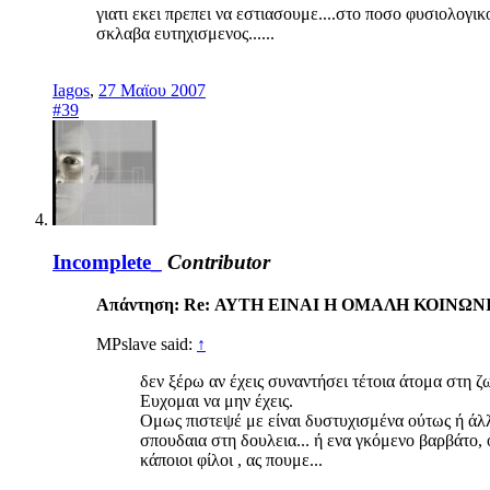
γιατι εκει πρεπει να εστιασουμε....στο ποσο φυσιολογικο
σκλαβα ευτηχισμενος......
Iagos
,
27 Μαϊου 2007
#39
Incomplete_
Contributor
Απάντηση: Re: ΑΥΤΗ ΕΙΝΑΙ Η ΟΜΑΛΗ ΚΟΙΝΩΝ
MPslave said:
↑
δεν ξέρω αν έχεις συναντήσει τέτοια άτομα στη ζ
Ευχομαι να μην έχεις.
Ομως πιστεψέ με είναι δυστυχισμένα ούτως ή άλλ
σπουδαια στη δουλεια... ή ενα γκόμενο βαρβάτο, ό
κάποιοι φίλοι , ας πουμε...