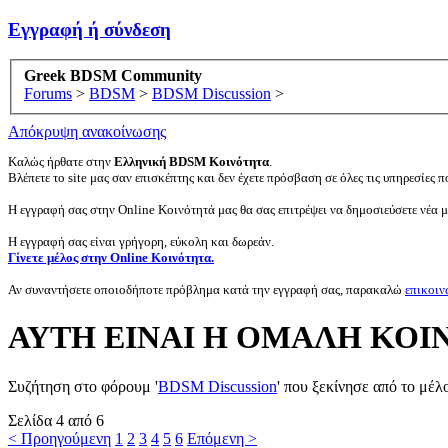
Εγγραφή ή σύνδεση
Greek BDSM Community
Forums
>
BDSM
>
BDSM Discussion
>
Απόκρυψη ανακοίνωσης
Καλώς ήρθατε στην
Ελληνική BDSM Κοινότητα
.
Βλέπετε το site μας σαν επισκέπτης και δεν έχετε πρόσβαση σε όλες τις υπηρεσίες πο
Η εγγραφή σας στην Online Κοινότητά μας θα σας επιτρέψει να δημοσιεύσετε νέα 
Η εγγραφή σας είναι γρήγορη, εύκολη και δωρεάν.
Γίνετε μέλος στην Online Κοινότητα.
Αν συναντήσετε οποιοδήποτε πρόβλημα κατά την εγγραφή σας, παρακαλώ
επικοιν
ΑΥΤΗ ΕΙΝΑΙ Η ΟΜΑΛΗ ΚΟΙΝ
Συζήτηση στο φόρουμ '
BDSM Discussion
' που ξεκίνησε από το μέλ
Σελίδα 4 από 6
< Προηγούμενη
1
2
3
4
5
6
Επόμενη >