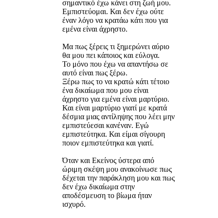
σημαντικό έχω κάνει στη ζωή μου.
Εμπιστεύομαι. Και δεν έχω ούτε
έναν λόγο να κρατάω κάτι που για
εμένα είναι άχρηστο.
Μα πως ξέρεις τι ξημερώνει αύριο
θα μου πει κάποιος και εύλογα.
Το μόνο που έχω να απαντήσω σε
αυτό είναι πως ξέρω.
Ξέρω πως το να κρατώ κάτι τέτοιο
ένα δικαίωμα που μου είναι
άχρηστο για εμένα είναι μαρτύριο.
Και είναι μαρτύριο γιατί με κρατά
δέσμια μιας αντίληψης που λέει μην
εμπιστεύεσαι κανέναν. Εγώ
εμπιστεύτηκα. Και είμαι σίγουρη
ποιον εμπιστεύτηκα και γιατί.
Όταν και Εκείνος ύστερα από
ώριμη σκέψη μου ανακοίνωσε πως
δέχεται την παράκληση μου και πως
δεν έχω δικαίωμα στην
αποδέσμευση το βίωμα ήταν
ισχυρό.