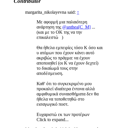
Contributor
margarita_nikolayevna said:
↑
Με αφορμή μια παλαιότερη
ανάρτηση της
@anthea[C_M]
...
(και με το ΟΚ της να την
επικαλεστώ )
Θα ήθελα εμπειρίες τόσο Κ όσο και
υ ατόμων που έχουν κάνει αυτό
ακριβώς το πράγμα: να έχουν
αποποιηθεί (οι Κ να έχουν δεχτεί)
το δικαίωμά τους στην
αποδέσμευση.
Καθ' ότι το συγκεκριμένο μου
προκαλεί ιδιαίτερα έντονα αλλά
αμφιθυμικά συναισθήματα δεν θα
ήθελα να τοποθετηθώ στο
εισαγωγικό ποστ.
Ευχαριστώ εκ των προτέρων
Click to expand...