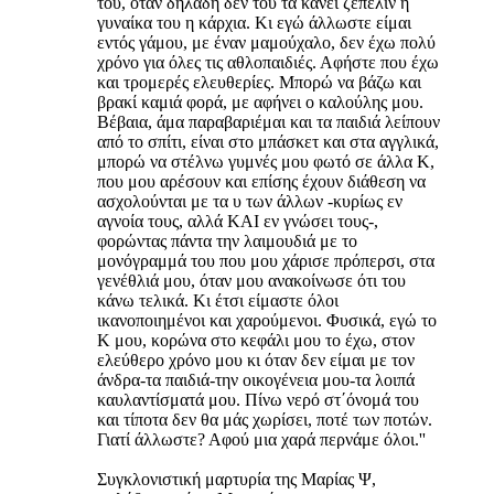
του, όταν δηλαδή δεν του τα κάνει ζέπελιν η
γυναίκα του η κάρχια. Κι εγώ άλλωστε είμαι
εντός γάμου, με έναν μαμούχαλο, δεν έχω πολύ
χρόνο για όλες τις αθλοπαιδιές. Αφήστε που έχω
και τρομερές ελευθερίες. Μπορώ να βάζω και
βρακί καμιά φορά, με αφήνει ο καλούλης μου.
Βέβαια, άμα παραβαριέμαι και τα παιδιά λείπουν
από το σπίτι, είναι στο μπάσκετ και στα αγγλικά,
μπορώ να στέλνω γυμνές μου φωτό σε άλλα Κ,
που μου αρέσουν και επίσης έχουν διάθεση να
ασχολούνται με τα υ των άλλων -κυρίως εν
αγνοία τους, αλλά ΚΑΙ εν γνώσει τους-,
φορώντας πάντα την λαιμουδιά με το
μονόγραμμά του που μου χάρισε πρόπερσι, στα
γενέθλιά μου, όταν μου ανακοίνωσε ότι του
κάνω τελικά. Κι έτσι είμαστε όλοι
ικανοποιημένοι και χαρούμενοι. Φυσικά, εγώ το
Κ μου, κορώνα στο κεφάλι μου το έχω, στον
ελεύθερο χρόνο μου κι όταν δεν είμαι με τον
άνδρα-τα παιδιά-την οικογένεια μου-τα λοιπά
καυλαντίσματά μου. Πίνω νερό στ΄όνομά του
και τίποτα δεν θα μάς χωρίσει, ποτέ των ποτών.
Γιατί άλλωστε? Αφού μια χαρά περνάμε όλοι.''
Συγκλονιστική μαρτυρία της Μαρίας Ψ,