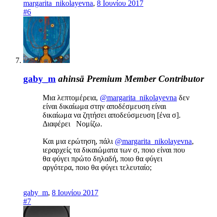
margarita_nikolayevna
,
8 Ιουνίου 2017
#6
gaby_m
ahinsā
Premium Member
Contributor
Μια λεπτομέρεια,
@margarita_nikolayevna
δεν
είναι δικαίωμα στην αποδέσμευση είναι
δικαίωμα να ζητήσει αποδεύσμευση [ένα σ].
Διαφέρει Νομίζω.
Και μια ερώτηση, πάλι
@margarita_nikolayevna
,
ιεραρχείς τα δικαιώματα των σ, ποιο είναι που
θα φύγει πρώτο δηλαδή, ποιο θα φύγει
αργότερα, ποιο θα φύγει τελευταίο;
gaby_m
,
8 Ιουνίου 2017
#7