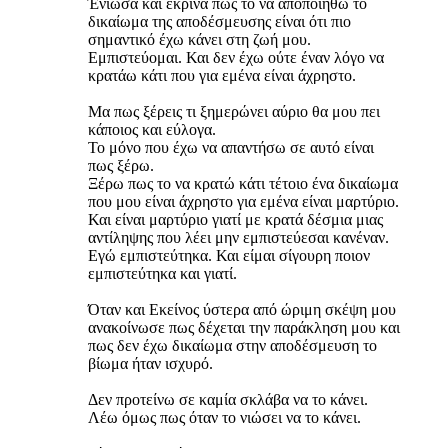
Ένιωσα και έκρινα πως το να αποποιηθώ το
δικαίωμα της αποδέσμευσης είναι ότι πιο
σημαντικό έχω κάνει στη ζωή μου.
Εμπιστεύομαι. Και δεν έχω ούτε έναν λόγο να
κρατάω κάτι που για εμένα είναι άχρηστο.
Μα πως ξέρεις τι ξημερώνει αύριο θα μου πει
κάποιος και εύλογα.
Το μόνο που έχω να απαντήσω σε αυτό είναι
πως ξέρω.
Ξέρω πως το να κρατώ κάτι τέτοιο ένα δικαίωμα
που μου είναι άχρηστο για εμένα είναι μαρτύριο.
Και είναι μαρτύριο γιατί με κρατά δέσμια μιας
αντίληψης που λέει μην εμπιστεύεσαι κανέναν.
Εγώ εμπιστεύτηκα. Και είμαι σίγουρη ποιον
εμπιστεύτηκα και γιατί.
Όταν και Εκείνος ύστερα από ώριμη σκέψη μου
ανακοίνωσε πως δέχεται την παράκληση μου και
πως δεν έχω δικαίωμα στην αποδέσμευση το
βίωμα ήταν ισχυρό.
Δεν προτείνω σε καμία σκλάβα να το κάνει.
Λέω όμως πως όταν το νιώσει να το κάνει.