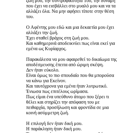
ζωή μου, την συντροφικότητα Του, την δύναμη
που έχει να εισβάλλει στο μυαλό μου και να τα
αλλάζει όλα. Να μην αφήσει τίποτε στην θέση
του.
Ο Αφέντης μου εδώ και μια δεκαετία μου έχει
αλλάξει την ζωή.
Έχει σταθεί βράχος στη ζωή μου.
Και καθημερινά αποδεικνύει πως είναι εκεί για
εμένα ως Κυρίαρχος.
Παρακάλεσα να μου αφαιρεθεί το δικαίωμα της
αποδέσμευσης έπειτα από ώριμη σκέψη.
Δεν ήταν εύκολο.
Είναι όμως το πιο σπουδαίο που θα μπορούσα
να κάνω για Εκείνον.
Και ταυτόχρονα για εμένα ήταν λυτρωτικό.
Ένιωσα πως επιτέλους ωρίμασα.
Πως είμαι ένα υπεύθυνο άτομο που ξέρει τι
θέλει και στηρίζει την απόφαση του με
πειθαρχία, προσήλωση και φροντίδα σε μια
κοινή ασύμμετρη ζωή.
Η επιλογή δεν ήταν δική μου.
Η παράκληση ήταν δική μου.