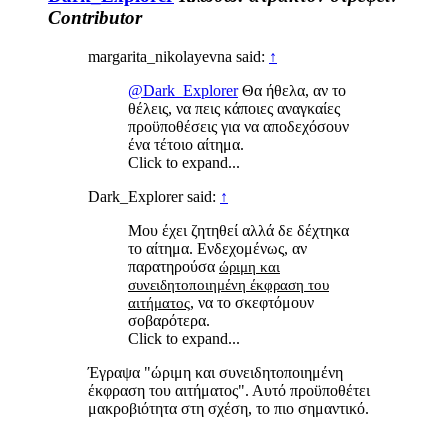
Contributor
margarita_nikolayevna said:
↑
@Dark_Explorer
Θα ήθελα, αν το
θέλεις, να πεις κάποιες αναγκαίες
προϋποθέσεις για να αποδεχόσουν
ένα τέτοιο αίτημα.
Click to expand...
Dark_Explorer said:
↑
Μου έχει ζητηθεί αλλά δε δέχτηκα
το αίτημα. Ενδεχομένως, αν
παρατηρούσα
ώριμη και
συνειδητοποιημένη έκφραση του
, να το σκεφτόμουν
αιτήματος
σοβαρότερα.
Click to expand...
Έγραψα "ώριμη και συνειδητοποιημένη
έκφραση του αιτήματος". Αυτό προϋποθέτει
μακροβιότητα στη σχέση, το πιο σημαντικό.