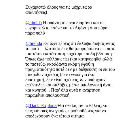
Ευχαριστώ όλους για τις μέχρι τώρα
απαντήσεις!!
@aimilia
Η απάντηση είναι διαμάντι και σε
ευχαριστώ κι εσένα και το Αφέντη σου πάρα
πάρα πολύ
@brenda
Εντάξει ξέρεις ότι έκλαψα διαβάζοντας
το ποστ Ωστόσο δεν θα μπορούσα να πω ποτέ
μια τέτοια κατάσταση «σχέση» και δη βδσμικη.
Όπως έχω πολλάκις πει (και κατηγορηθεί αλλά
το πιστεύω ακράδαντα ακόμη αφού η
πραγματικότητα ποτέ δεν με διέψευσε) οι εκ του
μακρόθεν σχέσεις (δεν εννοώ για ένα
διάστημα), δεν είναι σχέσεις, δεν υπάρχουν
αφέντηδες και σκλάβες μέσω υπολογιστή άντε
και κινητού... Παρ' όλα αυτά η ανάρτηση
παραμένει απολαυστική
@Dark_Explorer
Θα ήθελα, αν το θέλεις, να
πεις κάποιες αναγκαίες προϋποθέσεις για να
αποδεχόσουν ένα τέτοιο αίτημα.