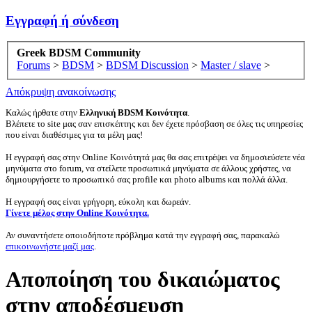
Εγγραφή ή σύνδεση
Greek BDSM Community
Forums
>
BDSM
>
BDSM Discussion
>
Master / slave
>
Απόκρυψη ανακοίνωσης
Καλώς ήρθατε στην
Ελληνική BDSM Κοινότητα
.
Βλέπετε το site μας σαν επισκέπτης και δεν έχετε πρόσβαση σε όλες τις υπηρεσίες
που είναι διαθέσιμες για τα μέλη μας!
Η εγγραφή σας στην Online Κοινότητά μας θα σας επιτρέψει να δημοσιεύσετε νέα
μηνύματα στο forum, να στείλετε προσωπικά μηνύματα σε άλλους χρήστες, να
δημιουργήσετε το προσωπικό σας profile και photo albums και πολλά άλλα.
Η εγγραφή σας είναι γρήγορη, εύκολη και δωρεάν.
Γίνετε μέλος στην Online Κοινότητα.
Αν συναντήσετε οποιοδήποτε πρόβλημα κατά την εγγραφή σας, παρακαλώ
επικοινωνήστε μαζί μας
.
Αποποίηση του δικαιώματος
στην αποδέσμευση