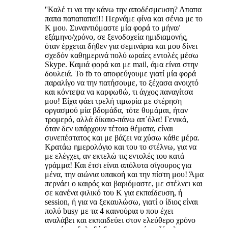
''Καλέ τι να την κάνω την αποδέσμευση? Απαπα
παπα παπαπαπα!!! Περνάμε φίνα και σένια με το
Κ μου. Συναντιόμαστε μία φορά το μήνα/
εξάμηνο/χρόνο, σε ξενοδοχεία ημιδιαμονής,
όταν έρχεται δήθεν για σεμινάρια και μου δίνει
σχεδόν καθημερινά πολύ ωραίες εντολές μέσω
Skype. Καμιά φορά και με mail, άμα είναι στην
δουλειά. Το fb το αποφεύγουμε γιατί μία φορά
παραλίγο να την πατήσουμε, το ξέχασα ανοιχτό
και κόντεψα να καρφωθώ, τι άγχος παναγίτσα
μου! Είχα φάει τρελή τιμωρία με στέρηση
οργασμού μία βδομάδα, τότε θυμάμαι, ήταν
τρομερό, αλλά δίκαιο-πάνω απ΄όλα! Γενικά,
όταν δεν υπάρχουν τέτοια θέματα, είναι
συνεπέστατος και με βάζει να χύσω κάθε μέρα.
Κρατάω ημερολόγιο και του το στέλνω, για να
με ελέγχει, αν εκτελώ τις εντολές του κατά
γράμμα! Και έτσι είναι απόλυτα σίγουρος για
μένα, την αιώνια υπακοή και την πίστη μου! Άμα
περνάει ο καιρός και βαριόμαστε, με στέλνει και
σε κανένα φιλικό του Κ για εκπαίδευση, ή
session, ή για να ξεκαυλώσω, γιατί ο ίδιος είναι
πολύ busy με τα 4 καινούρια υ που έχει
αναλάβει και εκπαιδεύει στον ελεύθερο χρόνο