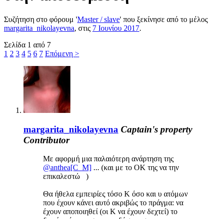
Συζήτηση στο φόρουμ '
Master / slave
' που ξεκίνησε από το μέλος
margarita_nikolayevna
, στις
7 Ιουνίου 2017
.
Σελίδα 1 από 7
1
2
3
4
5
6
7
Επόμενη >
margarita_nikolayevna
Captain's property
Contributor
Με αφορμή μια παλαιότερη ανάρτηση της
@anthea[C_M]
... (και με το ΟΚ της να την
επικαλεστώ )
Θα ήθελα εμπειρίες τόσο Κ όσο και υ ατόμων
που έχουν κάνει αυτό ακριβώς το πράγμα: να
έχουν αποποιηθεί (οι Κ να έχουν δεχτεί) το