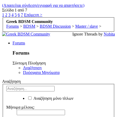
(Απαιτείται σύνδεση/εγγραφή για να απαντήσετε)
Σελίδα 1 από 7
1
2
3
4
5
6
7
Επόμενη >
Greek BDSM Community
Forums
>
BDSM
>
BDSM Discussion
>
Master / slave
>
Ignore Threads by
Nobita
Forums
Forums
Σύντομη Πλοήγηση
Αναζήτηση
Πρόσφατα Μηνύματα
Αναζήτηση
Αναζήτηση μόνο τίτλων
Μήνυμα μέλους: