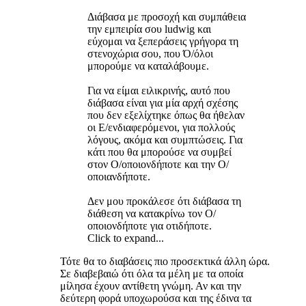
Διάβασα με προσοχή και συμπάθεια
την εμπειρία σου ludwig και
εύχομαι να ξεπεράσεις γρήγορα τη
στενοχώρια σου, που Ό/όλοι
μπορούμε να καταλάβουμε.
Για να είμαι ειλικρινής, αυτό που
διάβασα είναι για μία αρχή σχέσης
που δεν εξελίχτηκε όπως θα ήθελαν
οι Ε/ενδιαφερόμενοι, για πολλούς
λόγους, ακόμα και συμπτώσεις. Για
κάτι που θα μπορούσε να συμβεί
στον Ο/οποιονδήποτε και την Ο/
οποιανδήποτε.
Δεν μου προκάλεσε ότι διάβασα τη
διάθεση να κατακρίνω τον Ο/
οποιονδήποτε για οτιδήποτε.
Click to expand...
Τότε θα το διαβάσεις πιο προσεκτικά άλλη ώρα.
Σε διαβεβαιώ ότι όλα τα μέλη με τα οποία
μίλησα έχουν αντίθετη γνώμη. Αν και την
δεύτερη φορά υποχωρούσα και της έδινα τα