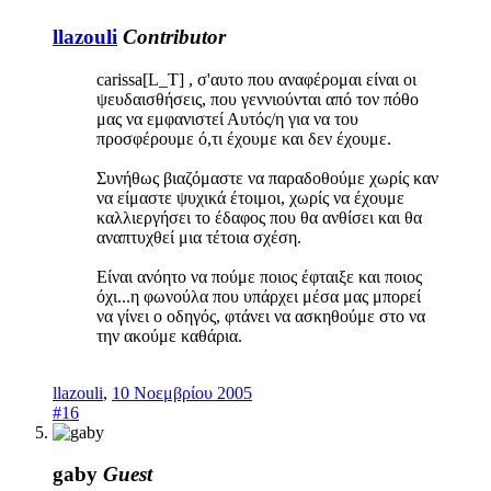
llazouli
Contributor
carissa[L_T] , σ'αυτο που αναφέρομαι είναι οι
ψευδαισθήσεις, που γεννιούνται από τον πόθο
μας να εμφανιστεί Αυτός/η για να του
προσφέρουμε ό,τι έχουμε και δεν έχουμε.
Συνήθως βιαζόμαστε να παραδοθούμε χωρίς καν
να είμαστε ψυχικά έτοιμοι, χωρίς να έχουμε
καλλιεργήσει το έδαφος που θα ανθίσει και θα
αναπτυχθεί μια τέτοια σχέση.
Είναι ανόητο να πούμε ποιος έφταιξε και ποιος
όχι...η φωνούλα που υπάρχει μέσα μας μπορεί
να γίνει ο οδηγός, φτάνει να ασκηθούμε στο να
την ακούμε καθάρια.
llazouli
,
10 Νοεμβρίου 2005
#16
gaby
Guest