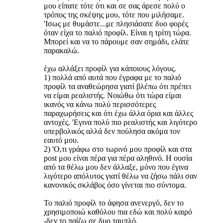
μου είπατε τότε ότι και σε σας άρεσε πολύ ο
τρόπος της σκέψης μου, τότε που μιλήσαμε.
'Ισως με θυμάστε...με πλησιάσατε δυο φορές
όταν είχα το παλιό προφίλ. Είναι η τρίτη τώρα.
Μπορεί και να το πάρουμε σαν σημάδι, ελάτε
παρακαλώ.
έχω αλλάξει προφίλ για κάποιους λόγους.
1) πολλά από αυτά που έγραφα με το παλιό
προφίλ τα αναθεώρησα γιατί βλέπω ότι πρέπει
να είμαι ρεαλιστής. Νοιώθω ότι τώρα είμαι
ικανός να κάνω πολύ περισσότερες
παραχωρήσεις και ότι έχω άλλα όρια και άλλες
αντοχές. 'Εγινα πολύ πιο ρεαλιστής και λιγότερο
υπερβολικός αλλά δεν πούλησα ακόμα τον
εαυτό μου.
2) 'Ο,τι γράφω στο τωρινό μου προφίλ και στα
post μου είναι πέρα για πέρα αληθινό. Η ουσία
από τα θέλω μου δεν άλλαξε, μόνο που έγινα
λιγότερο απόλυτος γιατί θέλω να ζήσω πάλι σαν
κανονικός σκλάβος όσο γίνεται πιο σύντομα.
Το παλιό προφίλ το άφησα ανενεργό, δεν το
χρησιμοποιώ καθόλου πια εδώ και πολύ καιρό
-δεν το παίζω σε δυο ταμπλό.