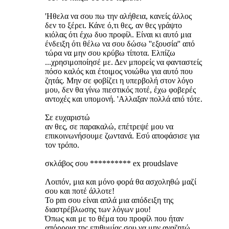
'Ηθελα να σου πω την αλήθεια, κανείς άλλος
δεν το ξέρει. Κάνε ό,τι θες, αν θες γράψτο
κιόλας ότι έχω δυο προφίλ. Είναι κι αυτό μια
ένδειξη ότι θέλω να σου δώσω ''εξουσία'' από
τώρα να μην σου κρύβω τίποτα. Ελπίζω
...χρησιμοποίησέ με. Δεν μπορείς να φανταστείς
πόσο καλός και έτοιμος νοιώθω για αυτό που
ζητάς. Μην σε φοβίζει η υπερβολή στον λόγο
μου, δεν θα γίνω πιεστικός ποτέ, έχω φοβερές
αντοχές και υπομονή. 'Αλλαξαν πολλά από τότε.
Σε ευχαριστώ
αν θες, σε παρακαλώ, επέτρεψέ μου να
επικοινωνήσουμε ζωντανά. Εσύ αποφάσισε για
τον τρόπο.
σκλάβος σου ********** ex proudslave
Λοιπόν, μια και μόνο φορά θα ασχοληθώ μαζί
σου και ποτέ άλλοτε!
Το pm σου είναι απλά μια απόδειξη της
διαστρέβλωσης των λόγων μου!
Όπως και με το θέμα του προφίλ που ήταν
απόρροια της επιθυμίας σου να μην αναζητώ