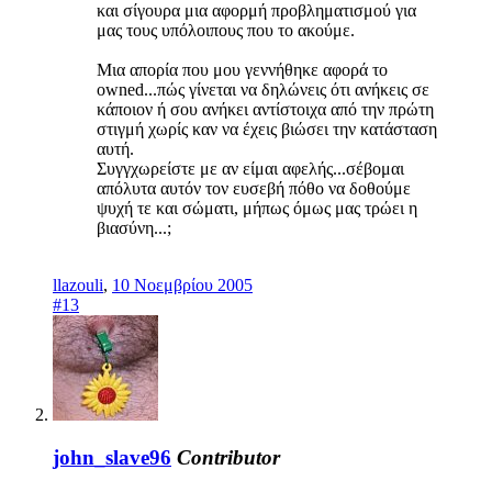
και σίγουρα μια αφορμή προβληματισμού για
μας τους υπόλοιπους που το ακούμε.
Μια απορία που μου γεννήθηκε αφορά το
owned...πώς γίνεται να δηλώνεις ότι ανήκεις σε
κάποιον ή σου ανήκει αντίστοιχα από την πρώτη
στιγμή χωρίς καν να έχεις βιώσει την κατάσταση
αυτή.
Συγγχωρείστε με αν είμαι αφελής...σέβομαι
απόλυτα αυτόν τον ευσεβή πόθο να δοθούμε
ψυχή τε και σώματι, μήπως όμως μας τρώει η
βιασύνη...;
llazouli
,
10 Νοεμβρίου 2005
#13
john_slave96
Contributor