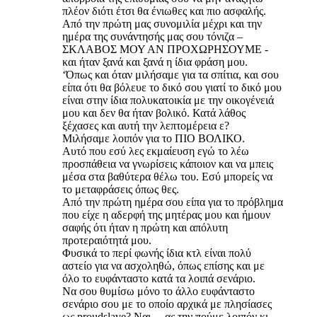
πλέον διότι έτσι θα ένιωθες και πιο ασφαλής.
Από την πρώτη μας συνομιλία μέχρι και την
ημέρα της συνάντησής μας σου τόνιζα –
ΣΚΛΑΒΟΣ ΜΟΥ ΑΝ ΠΡΟΧΩΡΗΣΟΥΜΕ -
και ήταν ξανά και ξανά η ίδια φράση μου.
‘Όπως και όταν μιλήσαμε για τα σπίτια, και σου
είπα ότι θα βόλευε το δικό σου γιατί το δικό μου
είναι στην ίδια πολυκατοικία με την οικογένειά
μου και δεν θα ήταν βολικό. Κατά λάθος
ξέχασες και αυτή την λεπτομέρεια ε?
Μιλήσαμε λοιπόν για το ΠΙΟ ΒΟΛΙΚΟ.
Αυτό που εσύ λες εκμαίευση εγώ το λέω
προσπάθεια να γνωρίσεις κάποιον και να μπεις
μέσα στα βαθύτερα θέλω του. Εσύ μπορείς να
το μεταφράσεις όπως θες.
Από την πρώτη ημέρα σου είπα για το πρόβλημα
που είχε η αδερφή της μητέρας μου και ήμουν
σαφής ότι ήταν η πρώτη και απόλυτη
προτεραιότητά μου.
Φυσικά το περί φωνής ίδια κτλ είναι πολύ
αστείο για να ασχοληθώ, όπως επίσης και με
όλο το ευφάνταστο κατά τα λοιπά σενάριο.
Να σου θυμίσω μόνο το άλλο ευφάνταστο
σενάριο σου με το οποίο αρχικά με πλησίασες
ως proudslave? Ναι… ας την πούμε λοιπόν κι