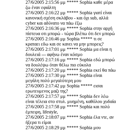
27/6/2005 2:15:56 μμ ***** Sophia καθε μέρα
ζω έναν εφιάλτη
27/6/2005 2:16:22 μμ ***** Sophia γιατί είναι
κανονική σχέση σκλάβου - και όχι sub, αλλά
cyber και αδύνατο να πάω έξω
27/6/2005 2:16:36 μμ ***** Sophia στην αρχή
πίστευα οτι μπορώ - τώρα βλέπω ότι δεν μπορώ
27/6/2005 2:16:46 μμ Sophia ***** τι σε
κραταει εδω και σε κανει να μην μπορεις?
27/6/2005 2:17:01 μμ ***** Sophia μα είναι η
δουλειά --- αφήνω έναν κόσμο
27/6/2005 2:17:16 μμ ***** Sophia εδώ μπορώ
να δουλέψω όταν θέλω πιο εύκολα
27/6/2005 2:17:20 μμ ***** Sophia εκεί θα πάω
27/6/2005 2:17:30 μμ ***** Sophia είναι
μεγάλη πολύ μεγαλύτερη μου
27/6/2005 2:17:42 μμ Sophia ***** εισαι
ερωτευμενος μαζι της?
27/6/2005 2:17:57 μμ ***** Sophia δεν λέω
είναι τέλεια στο στυλ. μυημένη, καθόλου χυδαία
27/6/2005 2:17:58 μμ ***** Sophia και πολύ
έμπειρη, lifestyle,
27/6/2005 2:18:07 μμ ***** Sophia έλα ντε, αν
ήξερα τι είμαι
27/6/2005 2:18:29 μμ ***** Sophia μου