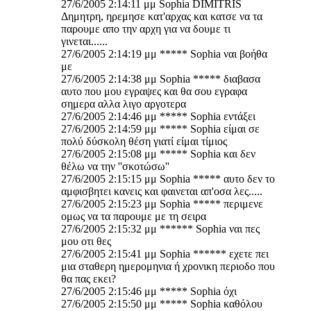
27/6/2005 2:14:11 μμ Sophia DIMITRIS
Δημητρη, ηρεμησε κατ'αρχας και κατσε να τα
παρουμε απο την αρχη για να δουμε τι
γινεται......
27/6/2005 2:14:19 μμ ***** Sophia ναι βοήθα
με
27/6/2005 2:14:38 μμ Sophia ***** διαβασα
αυτο που μου εγραψες και θα σου εγραφα
σημερα αλλα λιγο αργοτερα
27/6/2005 2:14:46 μμ ***** Sophia εντάξει
27/6/2005 2:14:59 μμ ***** Sophia είμαι σε
πολύ δύσκολη θέση γιατί είμαι τίμιος
27/6/2005 2:15:08 μμ ***** Sophia και δεν
θέλω να την ''σκοτώσω''
27/6/2005 2:15:15 μμ Sophia ***** αυτο δεν το
αμφισβητει κανεις και φαινεται απ'οσα λες.....
27/6/2005 2:15:23 μμ Sophia ***** περιμενε
ομως να τα παρουμε με τη σειρα
27/6/2005 2:15:32 μμ ****** Sophia ναι πες
μου οτι θες
27/6/2005 2:15:41 μμ Sophia ****** εχετε πει
μια σταθερη ημερομηνια ή χρονικη περιοδο που
θα πας εκει?
27/6/2005 2:15:46 μμ ***** Sophia όχι
27/6/2005 2:15:50 μμ ***** Sophia καθόλου