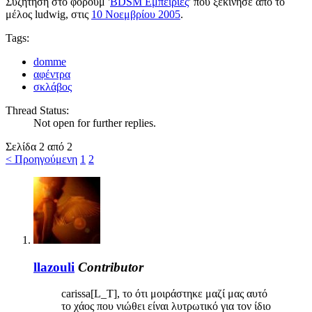
Συζήτηση στο φόρουμ '
BDSM Εμπειρίες
' που ξεκίνησε από το
μέλος
ludwig
, στις
10 Νοεμβρίου 2005
.
Tags:
domme
αφέντρα
σκλάβος
Thread Status:
Not open for further replies.
Σελίδα 2 από 2
< Προηγούμενη
1
2
llazouli
Contributor
carissa[L_T], το ότι μοιράστηκε μαζί μας αυτό
το χάος που νιώθει είναι λυτρωτικό για τον ίδιο