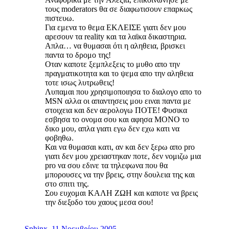
τους moderators θα σε διαφωτισουν επαρκως
πιστευω.
Για εμενα το θεμα ΕΚΛΕΙΣΕ γιατι δεν μου
αρεσουν τα reality και τα λαϊκα δικαστηρια.
Απλα… να θυμασαι ότι η αληθεια, βρισκει
παντα το δρομο της!
Οταν καποτε ξεμπλεξεις το μυθο απο την
πραγματικοτητα και το ψεμα απο την αληθεια
τοτε ισως λυτρωθεις!
Λυπαμαι που χρησιμοποιησα το διαλογο απο το
MSN αλλα οι απαντησεις μου ειναι παντα με
στοιχεια και δεν αερολογω ΠΟΤΕ! Φυσικα
εσβησα το ονομα σου και αφησα ΜΟΝΟ το
δικο μου, απλα γιατι εγω δεν εχω κατι να
φοβηθω.
Και να θυμασαι κατι, αν και δεν ξερω απο pro
γιατι δεν μου χρειαστηκαν ποτε, δεν νομιζω μια
pro να σου εδινε τα τηλεφωνα που θα
μπορουσες να την βρεις, στην δουλεια της και
στο σπιτι της.
Σου ευχομαι ΚΑΛΗ ΖΩΗ και καποτε να βρεις
την διεξοδο του χαους μεσα σου!
Sphinx
,
11 Νοεμβρίου 2005