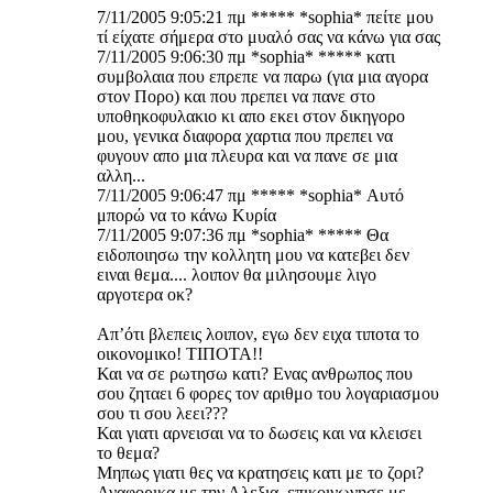
7/11/2005 9:05:21 πμ ***** *sophia* πείτε μου
τί είχατε σήμερα στο μυαλό σας να κάνω για σας
7/11/2005 9:06:30 πμ *sophia* ***** κατι
συμβολαια που επρεπε να παρω (για μια αγορα
στον Πορο) και που πρεπει να πανε στο
υποθηκοφυλακιο κι απο εκει στον δικηγορο
μου, γενικα διαφορα χαρτια που πρεπει να
φυγουν απο μια πλευρα και να πανε σε μια
αλλη...
7/11/2005 9:06:47 πμ ***** *sophia* Αυτό
μπορώ να το κάνω Κυρία
7/11/2005 9:07:36 πμ *sophia* ***** Θα
ειδοποιησω την κολλητη μου να κατεβει δεν
ειναι θεμα.... λοιπον θα μιλησουμε λιγο
αργοτερα οκ?
Απ’ότι βλεπεις λοιπον, εγω δεν ειχα τιποτα το
οικονομικο! ΤΙΠΟΤΑ!!
Και να σε ρωτησω κατι? Ενας ανθρωπος που
σου ζηταει 6 φορες τον αριθμο του λογαριασμου
σου τι σου λεει???
Και γιατι αρνεισαι να το δωσεις και να κλεισει
το θεμα?
Μηπως γιατι θες να κρατησεις κατι με το ζορι?
Αναφορικα με την Αλεξια, επικοινωνησε με