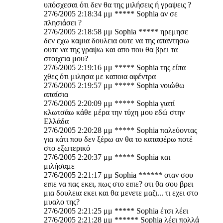
υπόσχεσαι ότι δεν θα της μιλήσεις ή γραψεις ?
27/6/2005 2:18:34 μμ ***** Sophia αν σε
πλησιάσει ?
27/6/2005 2:18:58 μμ Sophia ***** ηρεμησε
δεν εχω καμια δουλεια ουτε να της απαντησω
ουτε να της γραψω και απο που θα βρει τα
στοιχεια μου?
27/6/2005 2:19:16 μμ ***** Sophia της είπα
χθες ότι μιλησα με καποια αφέντρα
27/6/2005 2:19:57 μμ ***** Sophia νοιώθω
απαίσια
27/6/2005 2:20:09 μμ ***** Sophia γιατί
κλωτσάω κάθε μέρα την τύχη μου εδώ στην
Ελλάδα
27/6/2005 2:20:28 μμ ***** Sophia παλεύοντας
για κάτι που δεν ξέρω αν θα το καταφέρω ποτέ
στο εξωτερικό
27/6/2005 2:20:37 μμ ***** Sophia και
μιλήσαμε
27/6/2005 2:21:17 μμ Sophia ****** οταν σου
ειπε να πας εκει, πως στο ειπε? οτι θα σου βρει
μια δουλεια εκει και θα μενετε μαζι... τι εχει στο
μυαλο της?
27/6/2005 2:21:25 μμ ***** Sophia έτσι λέει
27/6/2005 2:21:28 μμ ****** Sophia λέει πολλά