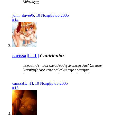
Μήπως;;;;
john_slave96
,
10 Νοεμβρίου 2005
#14
carissa[L_T]
Contributor
llazouli σε ποιά κατάσταση αναφέρεσαι? Σε ποια
βιασύνη? Δεν καταλαβαίνω την ερώτηση.
carissa[L_T]
,
10 Νοεμβρίου 2005
#15