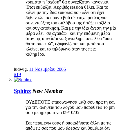
χρήματα η ''σχέση'' θα συνεχίζοταν κανονικά.
'Ετσι εκβιάζει. Ακριβές session θέλει. Και το
κάνει με την ίδια ευκολία που λέει ότι έχει
δήθεν κλείσει ραντεβού σε επιχειρήσεις για
συνεντεύξεις του σκλάβου της ή τάζει ταξίδια
και συγκατοίκηση. Και με την ίδια άνεση την μία
μέρα λέει ''σε αγαπάω'' και την επόμενη μέρα
όταν της αρνείσαι να ξαναπληρώσεις λέει ''ααα
θα το σκεφτώ'', εξαφανίζεται και μετά σου
κλείνει και το τηλέφωνο όταν της πεις
καλημέρα.
ludwig
,
11 Νοεμβρίου 2005
#19
Sphinx
New Member
ΟΥΔΕΠΟΤΕ επικοινωνησα μαζι σου πρωτη και
για την αληθεια του λογου μου παραθετω το pm
σου με ημερομηνια 09/10/05
Σας περιμένω εσάς ή οποιαδήποτε άλλη με τις
απόψεις σας που μου άρεσαν και θυμάμαι ότι