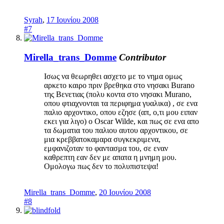
Syrah
,
17 Ιουνίου 2008
#7
Mirella_trans_Domme
Contributor
Ισως να θεωρηθει ασχετο με το νημα ομως
αρκετο καιρο πριν βρεθηκα στο νησακι Burano
της Βενετιας (πολυ κοντα στο νησακι Murano,
οπου φτιαχνονται τα περιφημα γυαλικα) , σε ενα
παλιο αρχοντικο, οπου εζησε (απ, ο,τι μου ειπαν
εκει για λιγο) ο Oscar Wilde, και πως σε ενα απο
τα δωματια του παλιου αυτου αρχοντικου, σε
μια κρεββατοκαμαρα συγκεκριμενα,
εμφανιζοταν το φαντασμα του, σε εναν
καθρεπτη εαν δεν με απατα η μνημη μου.
Ομολογω πως δεν το πολυπιστεψα!
Mirella_trans_Domme
,
20 Ιουνίου 2008
#8