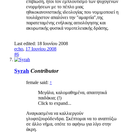
επιβίωση, ήτοι τον εμπλουτισμό των ψυχογενών
ενορμήσεων με το πέπλο μιας
ηθικοκανονιστικής ιδεολογίας που νομιμοποιεί η
τουλάχιστον απαλύνει την "αμαρτία",της
παρατεταμένης ενήλικης αιτιολόγησης και
ακυρωτικής φυσικά νομοτελειακής δράσης.
Last edited:
18 Ιουνίου 2008
echo
,
17 Ιουνίου 2008
#6
Syrah
Contributor
female said:
↑
Μεγάλα, καλομαθημένα, απαιτητικά
παιδάκια; (!)
Click to expand...
Αναγκασμένα να καλλιεργούν
γλυφιτζουρόδενδρα. Σκέπτομαι να το αναπτύξω
σε άλλο νήμα, οπότε το αφήνω για λίγο στην
άκρη.