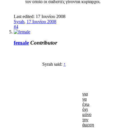
τον οποίο οι σαδιστές γίνονται κυρίαρχοι.
Last edited:
17 Ιουνίου 2008
Syrah
,
17 Ιουνίου 2008
#4
female
Contributor
Syrah said:
↑
για
να
έχω
όχι
μόνο
την
άμεση