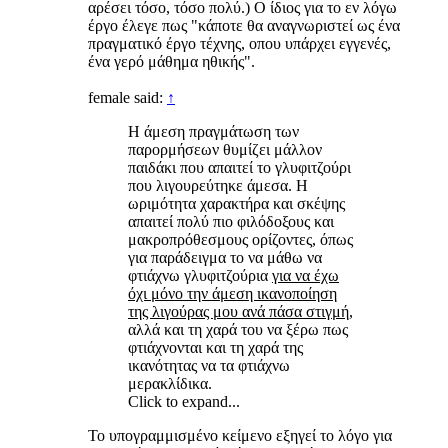
αρέσει τόσο, τόσο πολύ.) Ο ίδιος για το εν λόγω
έργο έλεγε πως "κάποτε θα αναγνωριστεί ως ένα
πραγματικό έργο τέχνης, οπου υπάρχει εγγενές,
ένα γερό μάθημα ηθικής".
female said:
↑
Η άμεση πραγμάτωση των
παρορμήσεων θυμίζει μάλλον
παιδάκι που απαιτεί το γλυφιτζούρι
που λιγουρεύτηκε άμεσα. Η
ωριμότητα χαρακτήρα και σκέψης
απαιτεί πολύ πιο φιλόδοξους και
μακροπρόθεσμους ορίζοντες, όπως
για παράδειγμα το να μάθω να
φτιάχνω γλυφιτζούρια
για να έχω
όχι μόνο την άμεση ικανοποίηση
της λιγούρας μου ανά πάσα στιγμή
,
αλλά και τη χαρά του να ξέρω πως
φτιάχνονται και τη χαρά της
ικανότητας να τα φτιάχνω
μερακλίδικα.
Click to expand...
Το υπογραμμισμένο κείμενο εξηγεί το λόγο για