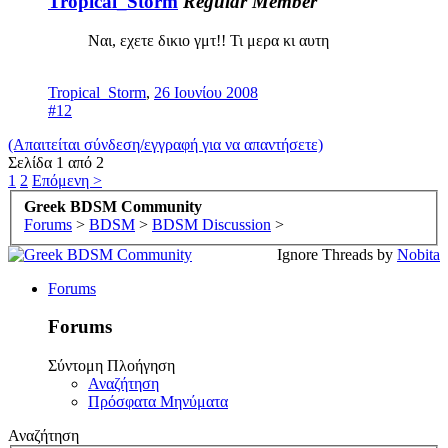
Tropical_Storm
Regular Member
Ναι, εχετε δικιο γμτ!! Τι μερα κι αυτη
Tropical_Storm
,
26 Ιουνίου 2008
#12
(Απαιτείται σύνδεση/εγγραφή για να απαντήσετε)
Σελίδα 1 από 2
1
2
Επόμενη >
Greek BDSM Community
Forums
>
BDSM
>
BDSM Discussion
>
Ignore Threads by
Nobita
Forums
Forums
Σύντομη Πλοήγηση
Αναζήτηση
Πρόσφατα Μηνύματα
Αναζήτηση