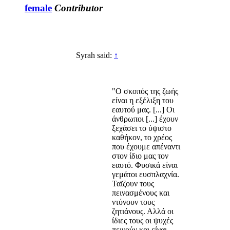
female
Contributor
Syrah said:
↑
"Ο σκοπός της ζωής
είναι η εξέλιξη του
εαυτού μας. [...] Οι
άνθρωποι [...] έχουν
ξεχάσει το ύψιστο
καθήκον, το χρέος
που έχουμε απέναντι
στον ίδιο μας τον
εαυτό. Φυσικά είναι
γεμάτοι ευσπλαχνία.
Ταϊζουν τους
πεινασμένους και
ντύνουν τους
ζητιάνους. Αλλά οι
ίδιες τους οι ψυχές
πεινούν και είναι