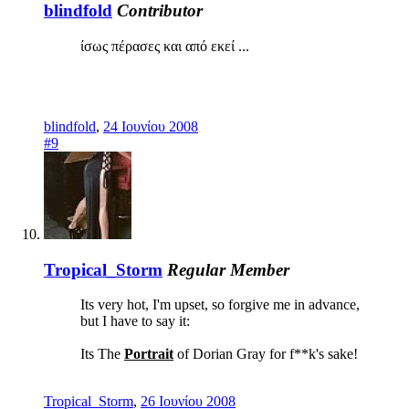
blindfold
Contributor
ίσως πέρασες και από εκεί ...
blindfold
,
24 Ιουνίου 2008
#9
Tropical_Storm
Regular Member
Its very hot, I'm upset, so forgive me in advance,
but I have to say it:
Its The
Portrait
of Dorian Gray for f**k's sake!
Tropical_Storm
,
26 Ιουνίου 2008