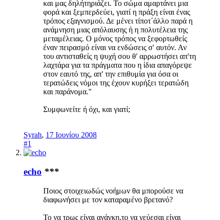
και μας δηλήτηριάζει. Το σώμα αμαρτάνει μια
φορά και ξεμπερδεύει, γιατί η πράξη είναι ένας
τρόπος εξαγνισμού. Δε μένει τίποτ΄άλλο παρά η
ανάμνηση μιας απόλαυσης ή η πολυτέλεια της
μεταμέλειας. Ο μόνος τρόπος να ξεφορτωθείς
έναν πειρασμό είναι να ενδώσεις σ' αυτόν. Αν
του αντισταθείς η ψυχή σου θ' αρρωστήσει απ'τη
λαχτάρα για τα πράγματα που η ίδια απαγόρεψε
στον εαυτό της, απ' την επιθυμία για όσα οι
τερατώδεις νόμοι της έχουν κυρήξει τερατώδη
και παράνομα."
Συμφωνείτε ή όχι, και γιατί;
Syrah
,
17 Ιουνίου 2008
#1
echo
***
Ποιος στοιχειωδώς νοήμων θα μπορούσε να
διαφωνήσει με τον καταραμένο βρετανό?
Το να τρως είναι ανάγκη,το να γεύεσαι είναι