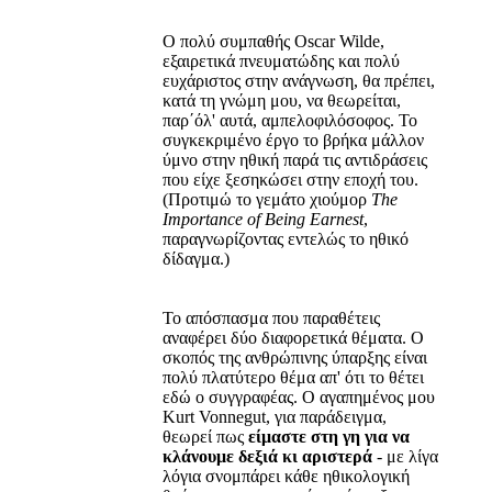
Ο πολύ συμπαθής Oscar Wilde,
εξαιρετικά πνευματώδης και πολύ
ευχάριστος στην ανάγνωση, θα πρέπει,
κατά τη γνώμη μου, να θεωρείται,
παρ΄όλ' αυτά, αμπελοφιλόσοφος. Το
συγκεκριμένο έργο το βρήκα μάλλον
ύμνο στην ηθική παρά τις αντιδράσεις
που είχε ξεσηκώσει στην εποχή του.
(Προτιμώ το γεμάτο χιούμορ
The
Importance of Being Earnest
,
παραγνωρίζοντας εντελώς το ηθικό
δίδαγμα.)
Το απόσπασμα που παραθέτεις
αναφέρει δύο διαφορετικά θέματα. Ο
σκοπός της ανθρώπινης ύπαρξης είναι
πολύ πλατύτερο θέμα απ' ότι το θέτει
εδώ ο συγγραφέας. Ο αγαπημένος μου
Kurt Vonnegut, για παράδειγμα,
θεωρεί πως
είμαστε στη γη για να
κλάνουμε δεξιά κι αριστερά
- με λίγα
λόγια σνομπάρει κάθε ηθικολογική