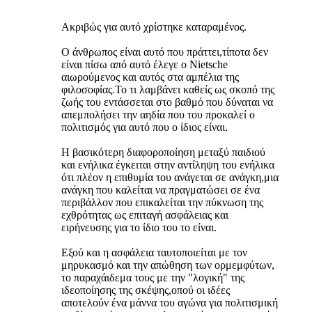
Ακριβώς για αυτό χρίστηκε καταραμένος.
Ο άνθρωπος είναι αυτό που πράττει,τίποτα δεν
είναι πίσω από αυτό έλεγε ο Nietsche
αιωρούμενος και αυτός στα αμπέλια της
φιλοσοφίας.Το τι λαμβάνει καθείς ως σκοπό της
ζωής του εντάσσεται στο βαθμό που δύναται να
απεμπολήσει την αηδία που του προκαλεί ο
πολιτισμός για αυτό που ο ίδιος είναι.
Η βασικότερη διαφοροποίηση μεταξύ παιδιού
και ενήλικα έγκειται στην αντίληψη του ενήλικα
ότι πλέον η επιθυμία του ανάγεται σε ανάγκη,μια
ανάγκη που καλείται να πραγματώσει σε ένα
περιβάλλον που επικαλείται την πύκνωση της
εχθρότητας ως επιταγή ασφάλειας και
ειρήνευσης για το ίδιο του το είναι.
Εξού και η ασφάλεια ταυτοποιείται με τον
μηρυκασμό και την απώθηση των ορμεμφύτων,
το παραχάιδεμα τους με την "λογική" της
ιδεοποίησης της σκέψης,οπού οι ιδέες
αποτελούν ένα μάννα του αγώνα για πολιτισμική