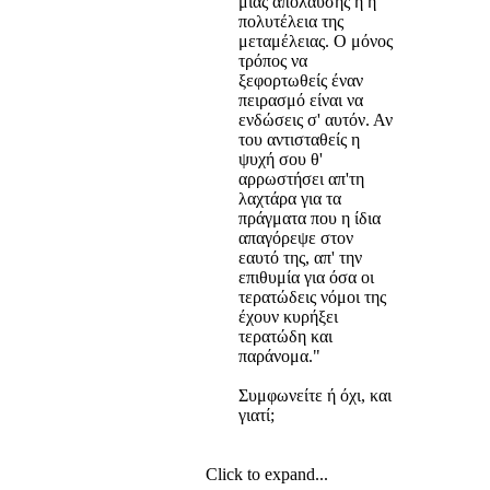
μιας απόλαυσης ή η
πολυτέλεια της
μεταμέλειας. Ο μόνος
τρόπος να
ξεφορτωθείς έναν
πειρασμό είναι να
ενδώσεις σ' αυτόν. Αν
του αντισταθείς η
ψυχή σου θ'
αρρωστήσει απ'τη
λαχτάρα για τα
πράγματα που η ίδια
απαγόρεψε στον
εαυτό της, απ' την
επιθυμία για όσα οι
τερατώδεις νόμοι της
έχουν κυρήξει
τερατώδη και
παράνομα."
Συμφωνείτε ή όχι, και
γιατί;
Click to expand...