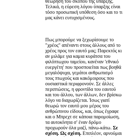
θεώρηση του σκοπού της ύπαρξης.
Τελικά, η εύρεση λόγου ύπαρξης είναι
τόσο προσωπική υπόθεση όσο και το τι
μας κάνει ευτυχισμένους.
Πως μπορούμε να ξεχωρίσουμε το
"χρέος" απέναντι στους άλλους από το
χρέος προς τον εαυτό μας; Παρεκτός κι
αν μιλάμε για καμια κυράτσα του
φιλόπτωχου ταμείου, κανέναν 'εθνικό
ευεργέτη' που προσποιείται πως βοηθά
μεγαλόψυχα, γεμάτοι ανθρωπισμό
τους πτωχούς και κακόμοιρους που
ουσιαστικά περιφρονούν. Σε άλλες
περιπτώσεις, η φροντίδα του εαυτού
και του άλλου, των άλλων, δεν βρίσκω
λόγο να διαχωρίζεται. Ίσως γιατί
θεωρώ τον εαυτό μου μέρος του
ανθρώπινου είδους, και, όπως έγραφε
και ο Μπρεχτ σε κάποια παρομοίωση,
τα αυτοκίνητα σ' έναν δρόμο
προχωρούν όλα μαζί, πάνω-κάτω.
Σε
σχέση. Ως σχέση.
Επιπλέον, αρνούμαι