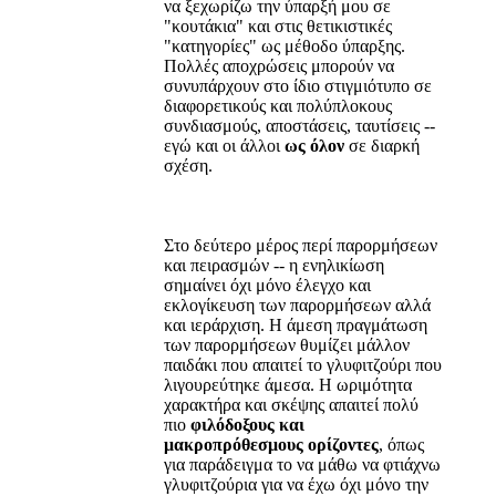
να ξεχωρίζω την ύπαρξή μου σε
"κουτάκια" και στις θετικιστικές
"κατηγορίες" ως μέθοδο ύπαρξης.
Πολλές αποχρώσεις μπορούν να
συνυπάρχουν στο ίδιο στιγμιότυπο σε
διαφορετικούς και πολύπλοκους
συνδιασμούς, αποστάσεις, ταυτίσεις --
εγώ και οι άλλοι
ως όλον
σε διαρκή
σχέση.
Στο δεύτερο μέρος περί παρορμήσεων
και πειρασμών -- η ενηλικίωση
σημαίνει όχι μόνο έλεγχο και
εκλογίκευση των παρορμήσεων αλλά
και ιεράρχιση. Η άμεση πραγμάτωση
των παρορμήσεων θυμίζει μάλλον
παιδάκι που απαιτεί το γλυφιτζούρι που
λιγουρεύτηκε άμεσα. Η ωριμότητα
χαρακτήρα και σκέψης απαιτεί πολύ
πιο
φιλόδοξους και
μακροπρόθεσμους ορίζοντες
, όπως
για παράδειγμα το να μάθω να φτιάχνω
γλυφιτζούρια για να έχω όχι μόνο την