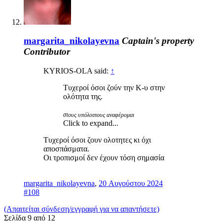
margarita_nikolayevna
Captain's property
Contributor
KYRIOS-OLA said:
↑
Τυχεροί όσοι ζούν την Κ-υ στην
ολότητα της.
στους υπόλοιπους αναφέρομαι
Click to expand...
Τυχεροί όσοι ζουν ολοτητες κι όχι
αποσπάσματα.
Οι τροπισμοί δεν έχουν τόση σημασία
margarita_nikolayevna
,
20 Αυγούστου 2024
#108
(Απαιτείται σύνδεση/εγγραφή για να απαντήσετε)
Σελίδα 9 από 12