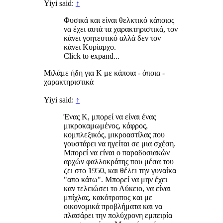
Yiyi said:
↑
Φυσικά και είναι θελκτικό κάποιος
να έχει αυτά τα χαρακτηριστικά, τον
κάνει γοητευτικό αλλά δεν τον
κάνει Κυρίαρχο.
Click to expand...
Μιλάμε ήδη για Κ με κάποια - όποια -
χαρακτηριστικά
Yiyi said:
↑
Ένας Κ, μπορεί να είναι ένας
μικροκαμωμένος, κάφρος,
κομπλεξικός, μικροαστίλας που
γουστάρει να ηγείται σε μια σχέση.
Μπορεί να είναι ο παραδοσιακών
αρχών φαλλοκράτης που μέσα του
ζει στο 1950, και θέλει την γυναίκα
"απο κάτω". Μπορεί να μην έχει
καν τελειώσει το Λύκειο, να είναι
μπίχλας, κακότροπος και με
οικονομικά προβλήματα και να
πλασάρει την πολύχρονη εμπειρία