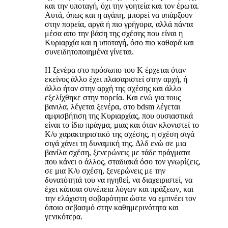
και την υποταγή, όχι την γοητεία και τον έρωτα.
Αυτά, όπως και η αγάπη, μπορεί να υπάρξουν
στην πορεία, αργά ή πιο γρήγορα, αλλά πάντα
μέσα απο την βάση της σχέσης που είναι η
Κυριαρχία και η υποταγή, όσο πιο καθαρά και
συνειδητοποιημένα γίνεται.
Η ξενέρα στο πρόσωπο του Κ έρχεται όταν
εκείνος άλλο έχει πλασαριστεί στην αρχή, ή
άλλο ήταν στην αρχή της σχέσης και άλλο
εξελίχθηκε στην πορεία. Και ενώ για τους
βανιλα, λέγεται ξενέρα, στο bdsm λέγεται
αμφισβήτιση της Κυριαρχίας, που ουσιαστικά
είναι το ίδιο πράγμα, μιας και όταν κλονιστεί το
Κ/υ χαρακτηριστικό της σχέσης, η σχέση σιγά
σιγά χάνει τη δυναμική της. Δλδ ενώ σε μια
βανίλα σχέση, ξενερώνεις με τάδε πράγματα
που κάνει ο άλλος, σταδιακά όσο τον γνωρίζεις,
σε μια K/υ σχέση, ξενερώνεις με την
δυνατότητά του να ηγηθεί, να διαχειριστεί, να
έχει κάποια συνέπεια λόγων και πράξεων, και
την ελάχιστη σοβαρότητα ώστε να εμπνέει τον
όποιο σεβασμό στην καθημερινότητα και
γενικότερα.