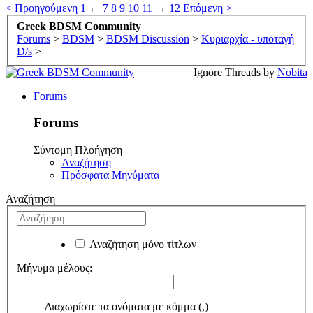
< Προηγούμενη
1
←
7
8
9
10
11
→
12
Επόμενη >
Greek BDSM Community
Forums
>
BDSM
>
BDSM Discussion
>
Κυριαρχία - υποταγή
D/s
>
Ignore Threads by
Nobita
Forums
Forums
Σύντομη Πλοήγηση
Αναζήτηση
Πρόσφατα Μηνύματα
Αναζήτηση
Αναζήτηση μόνο τίτλων
Μήνυμα μέλους:
Διαχωρίστε τα ονόματα με κόμμα (,)