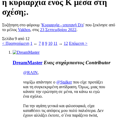
η κυριαρχία ενός Κ μέσα στη
σχέση;.
Συζήτηση στο φόρουμ '
Κυριαρχία - υποταγή D/s
' που ξεκίνησε από
το μέλος
Vakhos
, στις
23 Σεπτεμβρίου 2022
.
Σελίδα 9 από 12
< Προηγούμενη
1
←
7
8
9
10
11
→
12
Επόμενη >
DreamMaster
Ενας στιχάρπαστος
Contributor
@RAIN
,
νομίζω απάντησε ο
@Stalker
που είχε προτάξει
και τη συγκεκριμένη αντίδραση. Όμως, μιας που
κάνατε την ερώτηση σε μένα, να κάνω κι εγώ
ένα σχόλιο.
Για την αγάπη γενικά και φιλοσοφικά, είχα
καταθέσει τις απόψεις μου πολύ παλιότερα. Δεν
έχουν αλλάξει έκτοτε, σ΄ένα παράξενο twist,