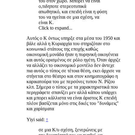
του στον χώρο. Μπορεί να είναι
ο,τιδηποτε στερεοτυπικά
απωθητικό, και επειδή είναι η φύση
του να ηγείται σε μια σχέση, να
είναι Κ.
Click to expand...
Αυτός ο Κ όντως υπηρξε στα μέσα του 1950 και
βάλε αλλά η Κυριαρχία του στηριζόταν στο
κοινωνικό στάτους της εποχής καθώς
οικονομική μονάδα ήταν η πυρηνική οικογένεια
και αυτός ορισμένος σε ρόλο ηγέτη. Όταν άρχιζε
να αλλάζει το οικονομικό μοντέλο δεν άντεχε
πια αυτός ο τύπος σε τέτοια θέση, εκει άρχισε να
στήνεται στο θέατρο και στον κινηματογράφο η
καρικατούρα του με περσόνες τυπου Ν. Ρίζου
κλπ. Σήμερα ο τύπος με τα χαρακτηριστικά που
περιγράφετε σπανίζει μεν αλλά κάπου υπάρχει
και μπορει κάλλιστα να είναι άριστος Κ επειδή
πλέον βασίζεται μόνο στις δικές του "δυνάμεις"
και χαρίσματα
Yiyi said:
↑
σε μια K/υ σχέση, ξενερώνεις με