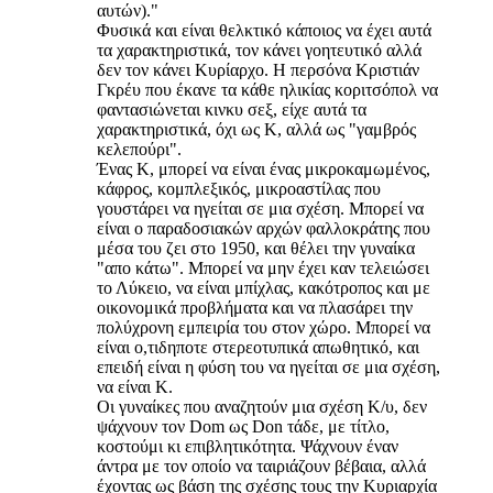
αυτών)."
Φυσικά και είναι θελκτικό κάποιος να έχει αυτά
τα χαρακτηριστικά, τον κάνει γοητευτικό αλλά
δεν τον κάνει Κυρίαρχο. Η περσόνα Κριστιάν
Γκρέυ που έκανε τα κάθε ηλικίας κοριτσόπολ να
φαντασιώνεται κινκυ σεξ, είχε αυτά τα
χαρακτηριστικά, όχι ως Κ, αλλά ως "γαμβρός
κελεπούρι".
Ένας Κ, μπορεί να είναι ένας μικροκαμωμένος,
κάφρος, κομπλεξικός, μικροαστίλας που
γουστάρει να ηγείται σε μια σχέση. Μπορεί να
είναι ο παραδοσιακών αρχών φαλλοκράτης που
μέσα του ζει στο 1950, και θέλει την γυναίκα
"απο κάτω". Μπορεί να μην έχει καν τελειώσει
το Λύκειο, να είναι μπίχλας, κακότροπος και με
οικονομικά προβλήματα και να πλασάρει την
πολύχρονη εμπειρία του στον χώρο. Μπορεί να
είναι ο,τιδηποτε στερεοτυπικά απωθητικό, και
επειδή είναι η φύση του να ηγείται σε μια σχέση,
να είναι Κ.
Οι γυναίκες που αναζητούν μια σχέση Κ/υ, δεν
ψάχνουν τον Dom ως Don τάδε, με τίτλο,
κοστούμι κι επιβλητικότητα. Ψάχνουν έναν
άντρα με τον οποίο να ταιριάζουν βέβαια, αλλά
έχοντας ως βάση της σχέσης τους την Κυριαρχία