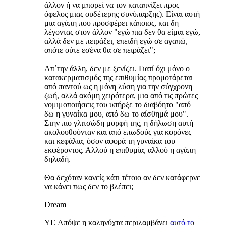
άλλον ή να μπορεί να τον καταπνίξει προς
όφελος μιας ουδέτερης συνύπαρξης). Είναι αυτή
μια αγάπη που προσφέρει κάποιος, και δη
λέγοντας στον άλλον "εγώ πια δεν θα είμαι εγώ,
αλλά δεν με πειράζει, επειδή εγώ σε αγαπώ,
οπότε ούτε εσένα θα σε πειράζει";
Απ΄την άλλη, δεν με ξενίζει. Γιατί όχι μόνο ο
κατακερματισμός της επιθυμίας προμοτάρεται
από παντού ως η μόνη λύση για την σύγχρονη
ζωή, αλλά ακόμη χειρότερα, μια από τις πρώτες
νομιμοποιήσεις του υπήρξε το διαβόητο "από
δω η γυναίκα μου, από δω το αίσθημά μου".
Στην πιο γλιτσώδη μορφή της, η δήλωση αυτή
ακολουθούνταν και από επωδούς για κορόνες
και κεφάλια, όσον αφορά τη γυναίκα του
εκφέροντος. Αλλού η επιθυμία, αλλού η αγάπη
δηλαδή.
Θα δεχόταν κανείς κάτι τέτοιο αν δεν κατάφερνε
να κάνει πως δεν το βλέπει;
Dream
ΥΓ. Απόψε η καληνύχτα περιλαμβάνει
αυτό το