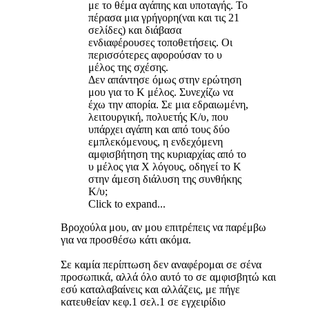
με το θέμα αγάπης και υποταγής. Το
πέρασα μια γρήγορη(ναι και τις 21
σελίδες) και διάβασα
ενδιαφέρουσες τοποθετήσεις. Οι
περισσότερες αφορούσαν το υ
μέλος της σχέσης.
Δεν απάντησε όμως στην ερώτηση
μου για το Κ μέλος. Συνεχίζω να
έχω την απορία. Σε μια εδραιωμένη,
λειτουργική, πολυετής Κ/υ, που
υπάρχει αγάπη και από τους δύο
εμπλεκόμενους, η ενδεχόμενη
αμφισβήτηση της κυριαρχίας από το
υ μέλος για Χ λόγους, οδηγεί το Κ
στην άμεση διάλυση της συνθήκης
Κ/υ;
Click to expand...
Βροχούλα μου, αν μου επιτρέπεις να παρέμβω
για να προσθέσω κάτι ακόμα.
Σε καμία περίπτωση δεν αναφέρομαι σε σένα
προσωπικά, αλλά όλο αυτό το σε αμφισβητώ και
εσύ καταλαβαίνεις και αλλάζεις, με πήγε
κατευθείαν κεφ.1 σελ.1 σε εγχειρίδιο