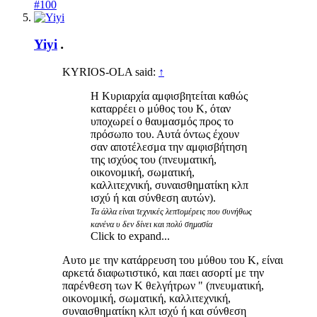
#100
Yiyi
.
KYRIOS-OLA said:
↑
Η Κυριαρχία αμφισβητείται καθώς
καταρρέει ο μύθος του Κ, όταν
υποχωρεί ο θαυμασμός προς το
πρόσωπο του. Αυτά όντως έχουν
σαν αποτέλεσμα την αμφισβήτηση
της ισχύος του (πνευματική,
οικονομική, σωματική,
καλλιτεχνική, συναισθηματίκη κλπ
ισχύ ή και σύνθεση αυτών).
Τα άλλα είναι τεχνικές λεπτομέρεις που συνήθως
κανένα υ δεν δίνει και πολύ σημασία
Click to expand...
Αυτο με την κατάρρευση του μύθου του Κ, είναι
αρκετά διαφωτιστικό, και παει ασορτί με την
παρένθεση των Κ θελγήτρων " (πνευματική,
οικονομική, σωματική, καλλιτεχνική,
συναισθηματίκη κλπ ισχύ ή και σύνθεση