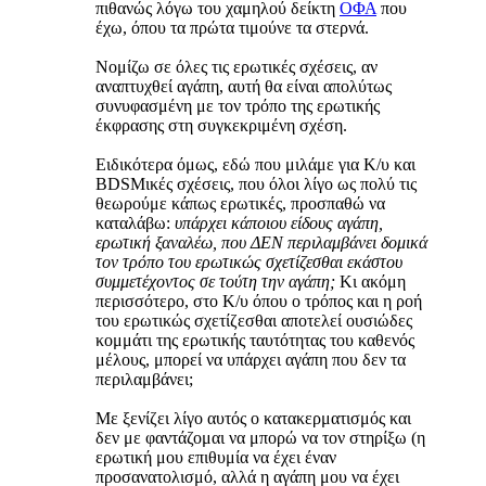
πιθανώς λόγω του χαμηλού δείκτη
ΟΦΑ
που
έχω, όπου τα πρώτα τιμούνε τα στερνά.
Νομίζω σε όλες τις ερωτικές σχέσεις, αν
αναπτυχθεί αγάπη, αυτή θα είναι απολύτως
συνυφασμένη με τον τρόπο της ερωτικής
έκφρασης στη συγκεκριμένη σχέση.
Ειδικότερα όμως, εδώ που μιλάμε για Κ/υ και
BDSMικές σχέσεις, που όλοι λίγο ως πολύ τις
θεωρούμε κάπως ερωτικές, προσπαθώ να
καταλάβω:
υπάρχει κάποιου είδους αγάπη,
ερωτική ξαναλέω, που ΔΕΝ περιλαμβάνει δομικά
τον τρόπο του ερωτικώς σχετίζεσθαι εκάστου
συμμετέχοντος σε τούτη την αγάπη;
Κι ακόμη
περισσότερο, στο Κ/υ όπου ο τρόπος και η ροή
του ερωτικώς σχετίζεσθαι αποτελεί ουσιώδες
κομμάτι της ερωτικής ταυτότητας του καθενός
μέλους, μπορεί να υπάρχει αγάπη που δεν τα
περιλαμβάνει;
Με ξενίζει λίγο αυτός ο κατακερματισμός και
δεν με φαντάζομαι να μπορώ να τον στηρίξω (η
ερωτική μου επιθυμία να έχει έναν
προσανατολισμό, αλλά η αγάπη μου να έχει