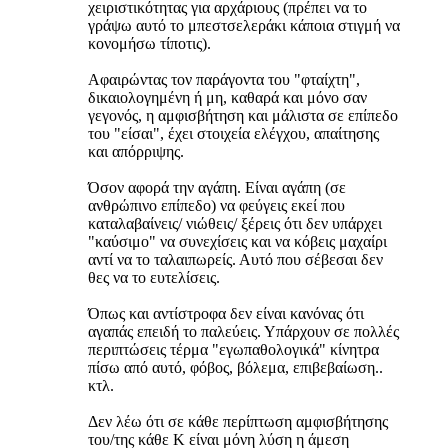
χειριστικότητας για αρχάριους (πρέπει να το
γράψω αυτό το μπεστσελεράκι κάποια στιγμή να
κονομήσω τίποτις).
Αφαιρώντας τον παράγοντα του "φταίχτη",
δικαιολογημένη ή μη, καθαρά και μόνο σαν
γεγονός, η αμφισβήτηση και μάλιστα σε επίπεδο
του "είσαι", έχει στοιχεία ελέγχου, απαίτησης
και απόρριψης.
Όσον αφορά την αγάπη. Είναι αγάπη (σε
ανθρώπινο επίπεδο) να φεύγεις εκεί που
καταλαβαίνεις/ νιώθεις/ ξέρεις ότι δεν υπάρχει
"καύσιμο" να συνεχίσεις και να κόβεις μαχαίρι
αντί να το ταλαιπωρείς. Αυτό που σέβεσαι δεν
θες να το ευτελίσεις.
Όπως και αντίστροφα δεν είναι κανόνας ότι
αγαπάς επειδή το παλεύεις. Υπάρχουν σε πολλές
περιπτώσεις τέρμα "εγωπαθολογικά" κίνητρα
πίσω από αυτό, φόβος, βόλεμα, επιβεβαίωση..
κτλ.
Δεν λέω ότι σε κάθε περίπτωση αμφισβήτησης
του/της κάθε Κ είναι μόνη λύση η άμεση