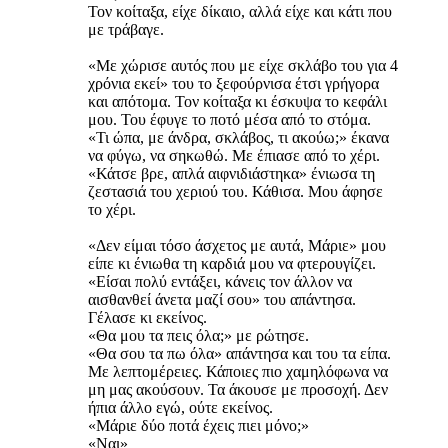
Τον κοίταξα, είχε δίκαιο, αλλά είχε και κάτι που
με τράβαγε.
«Με χώρισε αυτός που με είχε σκλάβο του για 4
χρόνια εκεί» του το ξεφούρνισα έτσι γρήγορα
και απότομα. Τον κοίταξα κι έσκυψα το κεφάλι
μου. Του έφυγε το ποτό μέσα από το στόμα.
«Τι ώπα, με άνδρα, σκλάβος, τι ακούω;» έκανα
να φύγω, να σηκωθώ. Με έπιασε από το χέρι.
«Κάτσε βρε, απλά αιφνιδιάστηκα» ένιωσα τη
ζεστασιά του χεριού του. Κάθισα. Μου άφησε
το χέρι.
«Δεν είμαι τόσο άσχετος με αυτά, Μάριε» μου
είπε κι ένιωθα τη καρδιά μου να φτερουγίζει.
«Είσαι πολύ εντάξει, κάνεις τον άλλον να
αισθανθεί άνετα μαζί σου» του απάντησα.
Γέλασε κι εκείνος.
«Θα μου τα πεις όλα;» με ρώτησε.
«Θα σου τα πω όλα» απάντησα και του τα είπα.
Με λεπτομέρειες. Κάποιες πιο χαμηλόφωνα να
μη μας ακούσουν. Τα άκουσε με προσοχή. Δεν
ήπια άλλο εγώ, ούτε εκείνος.
«Μάριε δύο ποτά έχεις πιει μόνο;»
«Ναι»