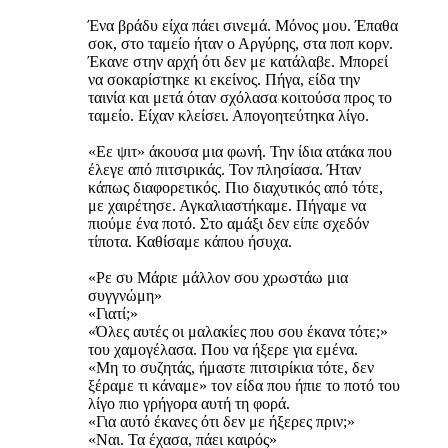
Ένα βράδυ είχα πάει σινεμά. Μόνος μου. Έπαθα
σοκ, στο ταμείο ήταν ο Αργύρης, στα ποπ κορν.
Έκανε στην αρχή ότι δεν με κατάλαβε. Μπορεί
να σοκαρίστηκε κι εκείνος. Πήγα, είδα την
ταινία και μετά όταν σχόλασα κοιτούσα προς το
ταμείο. Είχαν κλείσει. Απογοητεύτηκα λίγο.
«Εε ψιτ» άκουσα μια φωνή. Την ίδια ατάκα που
έλεγε από πιτσιρικάς. Τον πλησίασα. Ήταν
κάπως διαφορετικός. Πιο διαχυτικός από τότε,
με χαιρέτησε. Αγκαλιαστήκαμε. Πήγαμε να
πιούμε ένα ποτό. Στο αμάξι δεν είπε σχεδόν
τίποτα. Καθίσαμε κάπου ήσυχα.
«Ρε συ Μάριε μάλλον σου χρωστάω μια
συγγνώμη»
«Γιατί;»
«Όλες αυτές οι μαλακίες που σου έκανα τότε;»
του χαμογέλασα. Που να ήξερε για εμένα.
«Μη το συζητάς, ήμαστε πιτσιρίκια τότε, δεν
ξέραμε τι κάναμε» τον είδα που ήπιε το ποτό του
λίγο πιο γρήγορα αυτή τη φορά.
«Για αυτό έκανες ότι δεν με ήξερες πριν;»
«Ναι. Τα έχασα, πάει καιρός»