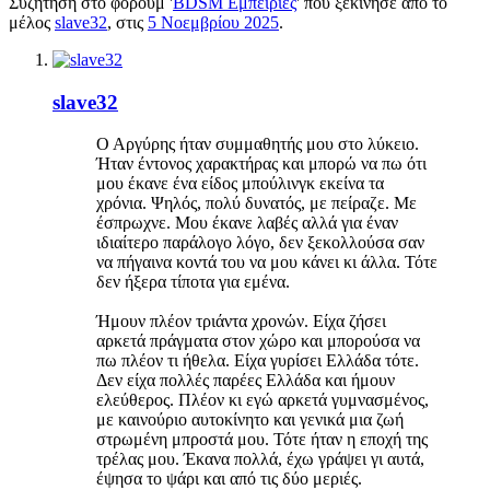
Συζήτηση στο φόρουμ '
BDSM Εμπειρίες
' που ξεκίνησε από το
μέλος
slave32
, στις
5 Νοεμβρίου 2025
.
slave32
Ο Αργύρης ήταν συμμαθητής μου στο λύκειο.
Ήταν έντονος χαρακτήρας και μπορώ να πω ότι
μου έκανε ένα είδος μπούλινγκ εκείνα τα
χρόνια. Ψηλός, πολύ δυνατός, με πείραζε. Με
έσπρωχνε. Μου έκανε λαβές αλλά για έναν
ιδιαίτερο παράλογο λόγο, δεν ξεκολλούσα σαν
να πήγαινα κοντά του να μου κάνει κι άλλα. Τότε
δεν ήξερα τίποτα για εμένα.
Ήμουν πλέον τριάντα χρονών. Είχα ζήσει
αρκετά πράγματα στον χώρο και μπορούσα να
πω πλέον τι ήθελα. Είχα γυρίσει Ελλάδα τότε.
Δεν είχα πολλές παρέες Ελλάδα και ήμουν
ελεύθερος. Πλέον κι εγώ αρκετά γυμνασμένος,
με καινούριο αυτοκίνητο και γενικά μια ζωή
στρωμένη μπροστά μου. Τότε ήταν η εποχή της
τρέλας μου. Έκανα πολλά, έχω γράψει γι αυτά,
έψησα το ψάρι και από τις δύο μεριές.