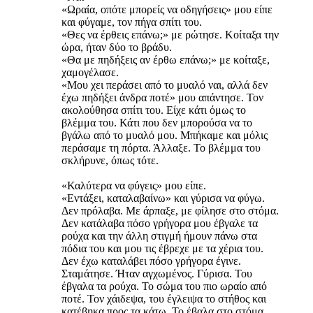
«Ωραία, οπότε μπορείς να οδηγήσεις» μου είπε
και φύγαμε, τον πήγα σπίτι του.
«Θες να έρθεις επάνω;» με ρώτησε. Κοίταξα την
ώρα, ήταν δύο το βράδυ.
«Θα με πηδήξεις αν έρθω επάνω;» με κοίταξε,
χαμογέλασε.
«Μου χει περάσει από το μυαλό ναι, αλλά δεν
έχω πηδήξει άνδρα ποτέ» μου απάντησε. Τον
ακολούθησα σπίτι του. Είχε κάτι όμως το
βλέμμα του. Κάτι που δεν μπορούσα να το
βγάλω από το μυαλό μου. Μπήκαμε και μόλις
περάσαμε τη πόρτα. Άλλαξε. Το βλέμμα του
σκλήρυνε, όπως τότε.
«Καλύτερα να φύγεις» μου είπε.
«Εντάξει, καταλαβαίνω» και γύρισα να φύγω.
Δεν πρόλαβα. Με άρπαξε, με φίλησε στο στόμα.
Δεν κατάλαβα πόσο γρήγορα μου έβγαλε τα
ρούχα και την άλλη στιγμή ήμουν πάνω στα
πόδια του και μου τις έβρεχε με τα χέρια του.
Δεν έχω καταλάβει πόσο γρήγορα έγινε.
Σταμάτησε. Ήταν αγχωμένος. Γύρισα. Του
έβγαλα τα ρούχα. Το σώμα του πιο ωραίο από
ποτέ. Τον χάιδεψα, του έγλειψα το στήθος και
κατέβηκα προς τα κάτω. Το έβαλα στο στόμα