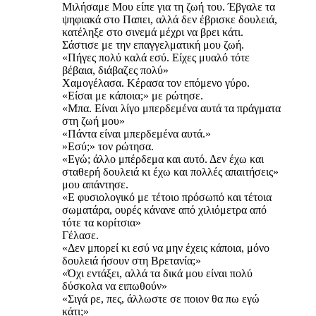
Μιλήσαμε Μου είπε για τη ζωή του. Έβγαλε τα
ψηφιακά στο Παπει, αλλά δεν έβρισκε δουλειά,
κατέληξε στο σινεμά μέχρι να βρει κάτι.
Σάστισε με την επαγγελματική μου ζωή.
«Πήγες πολύ καλά εσύ. Είχες μυαλό τότε
βέβαια, διάβαζες πολύ»
Χαμογέλασα. Κέρασα τον επόμενο γύρο.
«Είσαι με κάποια;» με ρώτησε.
«Μπα. Είναι λίγο μπερδεμένα αυτά τα πράγματα
στη ζωή μου»
«Πάντα είναι μπερδεμένα αυτά.»
»Εσύ;» τον ρώτησα.
«Εγώ; άλλο μπέρδεμα και αυτό. Δεν έχω και
σταθερή δουλειά κι έχω και πολλές απαιτήσεις»
μου απάντησε.
«Ε φυσιολογικό με τέτοιο πρόσωπό και τέτοια
σωματάρα, ουρές κάνανε από χιλιόμετρα από
τότε τα κορίτσια»
Γέλασε.
«Δεν μπορεί κι εσύ να μην έχεις κάποια, μόνο
δουλειά ήσουν στη Βρετανία;»
«Όχι εντάξει, αλλά τα δικά μου είναι πολύ
δύσκολα να ειπωθούν»
«Σιγά ρε, πες, άλλωστε σε ποιον θα πω εγώ
κάτι;»