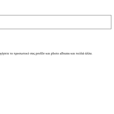
ργήσετε το προσωπικό σας profile και photo albums και πολλά άλλα.