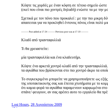
Κόψτε τις χορδές με έναν κόφτη σε τέτοιο σημείο ώστ
(εκεί που είναι πιο χοντρές δηλαδή) ενώστε τα με την μ
Σχετικά με τον πόνο που προκαλεί : με την πιο μικρη δ
απαιτειται για να προκληθεί έντονος πόνος είναι πολύ μ
---------- Post added at 17:34 ---------- Previous post was at 17:19 ----------
Κλαδί από τριανταφυλλιά
Τι θα χρειαστείτε:
μία τριανταφυλλία και ένα κλαδευτήρι.
Κόψτε ένα αρκετά χοντρό κλαδί από την τριανταφυλλιά.
τα αγκάθια που βρίσκονται στο πιο χοντρό άκρο τα οποί
Το συγκεκριμένο μπορείτε να χρησιμοποιήσετε ως εξής :
της υποτακτικου/ης σας και έπειτα χτυπήματα με το κομ
ότι καμια φορά τα αγκάθια παραμενουν καρφωμένα στο δέ
σπάνε/ φευγουν, αν σας αρέσει αυτο το εργαλείο θα πρέ
Lost Hours
,
28 Αυγούστου 2009