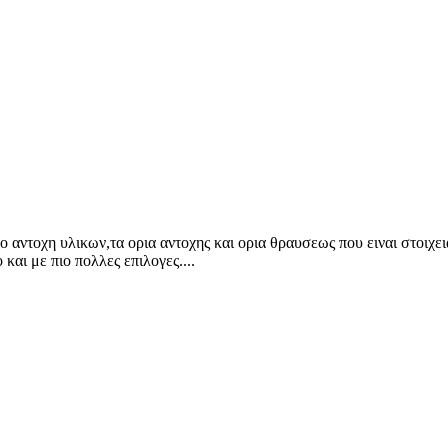
 αντοχη υλικων,τα ορια αντοχης και ορια θραυσεως που ειναι στοιχει
και με πιο πολλες επιλογες....