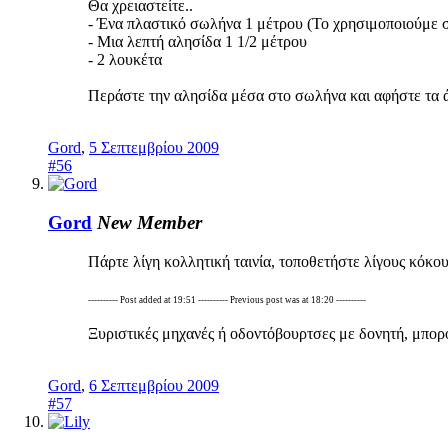
Θα χρειαστείτε..
- Ένα πλαστικό σωλήνα 1 μέτρου (Το χρησιμοποιούμε σ
- Μια λεπτή αλησίδα 1 1/2 μέτρου
- 2 λουκέτα
Περάστε την αλησίδα μέσα στο σωλήνα και αφήστε τα άκ
Gord
,
5 Σεπτεμβρίου 2009
#56
Gord
New Member
Πάρτε λίγη κολλητική ταινία, τοποθετήστε λίγους κόκους
---------- Post added at 19:51 ---------- Previous post was at 18:20 ----------
Ξυριστικές μηχανές ή οδοντόβουρτσες με δονητή, μπορο
Gord
,
6 Σεπτεμβρίου 2009
#57