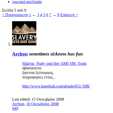
ερωτικά ασεξουάρ
Σελίδα 5 από 9
< Προηγούμενη
1
←
3
4
5
6
7
→
9
Επόμενη >
Archon
sometimes sickness has fun
Sklavin_Nutty und ihre 1000 SM -Tools
αβασανιστα
ζητειται ξυλουργος,
πληροφοριες εντος...
http://www.bangbull.com/details/651-50B/
Last edited:
15 Οκτωβρίου 2008
Archon
,
10 Οκτωβρίου 2008
#49