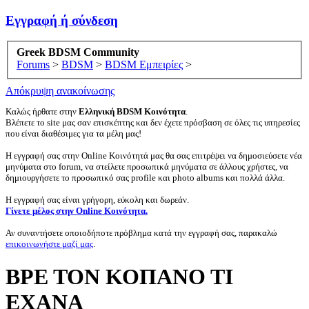
Εγγραφή ή σύνδεση
Greek BDSM Community
Forums
>
BDSM
>
BDSM Εμπειρίες
>
Απόκρυψη ανακοίνωσης
Καλώς ήρθατε στην
Ελληνική BDSM Κοινότητα
.
Βλέπετε το site μας σαν επισκέπτης και δεν έχετε πρόσβαση σε όλες τις υπηρεσίες
που είναι διαθέσιμες για τα μέλη μας!
Η εγγραφή σας στην Online Κοινότητά μας θα σας επιτρέψει να δημοσιεύσετε νέα
μηνύματα στο forum, να στείλετε προσωπικά μηνύματα σε άλλους χρήστες, να
δημιουργήσετε το προσωπικό σας profile και photo albums και πολλά άλλα.
Η εγγραφή σας είναι γρήγορη, εύκολη και δωρεάν.
Γίνετε μέλος στην Online Κοινότητα.
Αν συναντήσετε οποιοδήποτε πρόβλημα κατά την εγγραφή σας, παρακαλώ
επικοινωνήστε μαζί μας
.
ΒΡΕ ΤΟΝ ΚΟΠΑΝΟ ΤΙ
ΕΧΑΝΑ