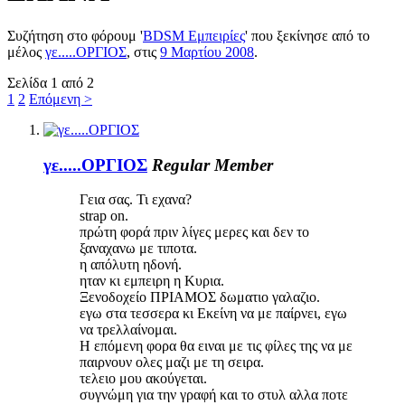
Συζήτηση στο φόρουμ '
BDSM Εμπειρίες
' που ξεκίνησε από το
μέλος
γε.....ΟΡΓΙΟΣ
, στις
9 Μαρτίου 2008
.
Σελίδα 1 από 2
1
2
Επόμενη >
γε.....ΟΡΓΙΟΣ
Regular Member
Γεια σας. Τι εχανα?
strap on.
πρώτη φορά πριν λίγες μερες και δεν το
ξαναχανω με τιποτα.
η απόλυτη ηδονή.
ηταν κι εμπειρη η Κυρια.
Ξενοδοχείο ΠΡΙΑΜΟΣ δωματιο γαλαζιο.
εγω στα τεσσερα κι Εκείνη να με παίρνει, εγω
να τρελλαίνομαι.
Η επόμενη φορα θα ειναι με τις φίλες της να με
παιρνουν ολες μαζι με τη σειρα.
τελειο μου ακούγεται.
συγνώμη για την γραφή και το στυλ αλλα ποτε