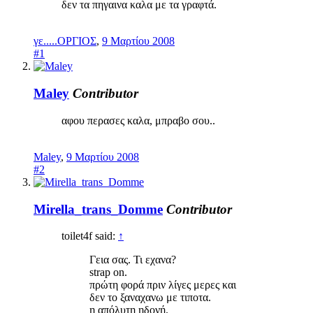
δεν τα πηγαινα καλα με τα γραφτά.
γε.....ΟΡΓΙΟΣ
,
9 Μαρτίου 2008
#1
Maley
Contributor
αφου περασες καλα, μπραβο σου..
Maley
,
9 Μαρτίου 2008
#2
Mirella_trans_Domme
Contributor
toilet4f said:
↑
Γεια σας. Τι εχανα?
strap on.
πρώτη φορά πριν λίγες μερες και
δεν το ξαναχανω με τιποτα.
η απόλυτη ηδονή.