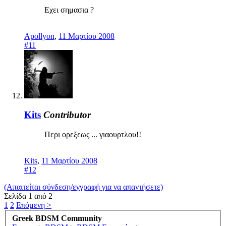
Εχει σημασια ?
Apollyon
,
11 Μαρτίου 2008
#11
Kits
Contributor
Περι ορεξεως ... γιαουρτλου!!
Kits
,
11 Μαρτίου 2008
#12
(Απαιτείται σύνδεση/εγγραφή για να απαντήσετε)
Σελίδα 1 από 2
1
2
Επόμενη >
Greek BDSM Community