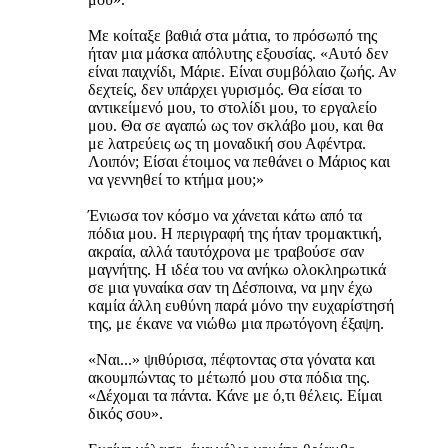
Με κοίταξε βαθιά στα μάτια, το πρόσωπό της
ήταν μια μάσκα απόλυτης εξουσίας. «Αυτό δεν
είναι παιχνίδι, Μάριε. Είναι συμβόλαιο ζωής. Αν
δεχτείς, δεν υπάρχει γυρισμός. Θα είσαι το
αντικείμενό μου, το στολίδι μου, το εργαλείο
μου. Θα σε αγαπώ ως τον σκλάβο μου, και θα
με λατρεύεις ως τη μοναδική σου Αφέντρα.
Λοιπόν; Είσαι έτοιμος να πεθάνει ο Μάριος και
να γεννηθεί το κτήμα μου;»
Ένιωσα τον κόσμο να χάνεται κάτω από τα
πόδια μου. Η περιγραφή της ήταν τρομακτική,
ακραία, αλλά ταυτόχρονα με τραβούσε σαν
μαγνήτης. Η ιδέα του να ανήκω ολοκληρωτικά
σε μια γυναίκα σαν τη Δέσποινα, να μην έχω
καμία άλλη ευθύνη παρά μόνο την ευχαρίστησή
της, με έκανε να νιώθω μια πρωτόγονη έξαψη.
«Ναι...» ψιθύρισα, πέφτοντας στα γόνατα και
ακουμπώντας το μέτωπό μου στα πόδια της.
«Δέχομαι τα πάντα. Κάνε με ό,τι θέλεις. Είμαι
δικός σου».