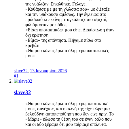
της γυάλιζαν. Σηκώθηκε. Γέλαγε.
«Καθάρισε με με τη γλώσσα σου» με διέταξε
και την υπάκουσα αμέσως. Την έγλειφα στο
πρόσωπό κι εκείνη με αγκάλιαζε πιο σφιχτά,
φιλιόμασταν με πάθος.
«Είσαι υποτακτικός» μου είπε. Διαπίστωση ήταν
όχι ερώτηση.
«Είμαι» της απάντησα. Πήγαμε πίσω στο
κρεβάτι.
«Θα μου κάνεις έρωτα όλη μέρα υποτακτικές
μου»
slave32
,
13 Ιανουαρίου 2026
#1
slave32
«Θα μου κάνεις έρωτα όλη μέρα, υποτακτικέ
μου», συνέχισε, και η φωνή της είχε τώρα μια
βελούδινη αυτοπεποίθηση που δεν είχε πριν. Το
«Μάριε» έδωσε τη θέση του σε έναν ρόλο που
και οι δύο ξέραμε ότι μου ταίριαζε απόλυτα.