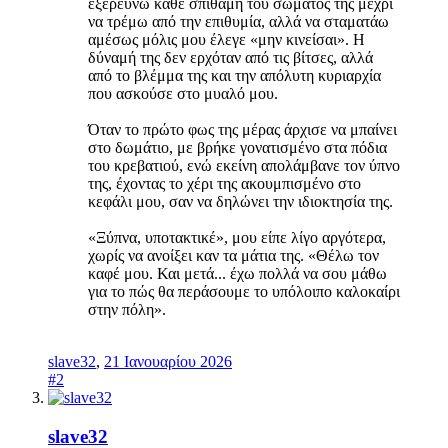
εξερευνώ κάθε σπιθαμή του σώματός της μέχρι
να τρέμω από την επιθυμία, αλλά να σταματάω
αμέσως μόλις μου έλεγε «μην κινείσαι». Η
δύναμή της δεν ερχόταν από τις βίτσες, αλλά
από το βλέμμα της και την απόλυτη κυριαρχία
που ασκούσε στο μυαλό μου.
Όταν το πρώτο φως της μέρας άρχισε να μπαίνει
στο δωμάτιο, με βρήκε γονατισμένο στα πόδια
του κρεβατιού, ενώ εκείνη απολάμβανε τον ύπνο
της, έχοντας το χέρι της ακουμπισμένο στο
κεφάλι μου, σαν να δηλώνει την ιδιοκτησία της.
«Ξύπνα, υποτακτικέ», μου είπε λίγο αργότερα,
χωρίς να ανοίξει καν τα μάτια της. «Θέλω τον
καφέ μου. Και μετά... έχω πολλά να σου μάθω
για το πώς θα περάσουμε το υπόλοιπο καλοκαίρι
στην πόλη».
slave32
,
21 Ιανουαρίου 2026
#2
slave32