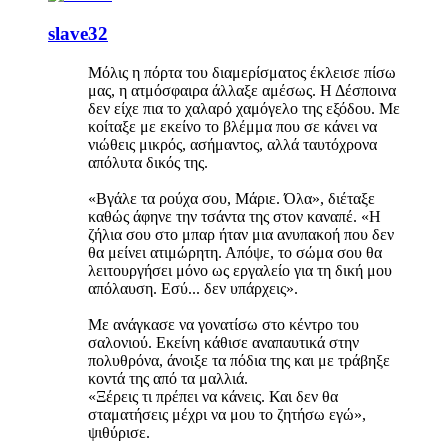
slave32
Μόλις η πόρτα του διαμερίσματος έκλεισε πίσω
μας, η ατμόσφαιρα άλλαξε αμέσως. Η Δέσποινα
δεν είχε πια το χαλαρό χαμόγελο της εξόδου. Με
κοίταξε με εκείνο το βλέμμα που σε κάνει να
νιώθεις μικρός, ασήμαντος, αλλά ταυτόχρονα
απόλυτα δικός της.
«Βγάλε τα ρούχα σου, Μάριε. Όλα», διέταξε
καθώς άφηνε την τσάντα της στον καναπέ. «Η
ζήλια σου στο μπαρ ήταν μια ανυπακοή που δεν
θα μείνει ατιμώρητη. Απόψε, το σώμα σου θα
λειτουργήσει μόνο ως εργαλείο για τη δική μου
απόλαυση. Εσύ... δεν υπάρχεις».
Με ανάγκασε να γονατίσω στο κέντρο του
σαλονιού. Εκείνη κάθισε αναπαυτικά στην
πολυθρόνα, άνοιξε τα πόδια της και με τράβηξε
κοντά της από τα μαλλιά.
«Ξέρεις τι πρέπει να κάνεις. Και δεν θα
σταματήσεις μέχρι να μου το ζητήσω εγώ»,
ψιθύρισε.