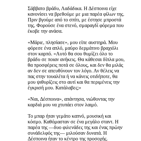
Σάββατο βράδυ, Λαδάδικα. Η Δέσποινα είχε
κανονίσει να βρεθούμε με μια παρέα φίλων της.
Πριν βγούμε από το σπίτι, με έστησε μπροστά
της. Φορούσε ένα στενό, σμαραγδί φόρεμα που
έκοβε την ανάσα.
«Μάριε, πλησίασε», μου είπε αυστηρά. Μου
φόρεσε ένα απλό, μαύρο δερμάτινο βραχιόλι
στον καρπό. «Αυτό θα σου θυμίζει όλο το
βράδυ σε ποιαν ανήκεις. Θα κάθεσαι δίπλα μου,
θα προσφέρεις ποτά σε όλους, και δεν θα μιλάς
αν δεν σε απευθύνουν τον λόγο. Αν θέλεις να
πας στην τουαλέτα ή να κάνεις οτιδήποτε, θα
μου ψιθυρίζεις στο αυτί και θα περιμένεις την
έγκρισή μου. Κατάλαβες;»
«Ναι, Δέσποινα», απάντησα, νιώθοντας την
καρδιά μου να χτυπάει στον λαιμό.
Το μπαρ ήταν γεμάτο καπνό, μουσική και
κόσμο. Καθόμασταν σε ένα μεγάλο σταντ. Η
παρέα της —δυο φιλενάδες της και ένας πρώην
συνάδελφός της— μιλούσαν δυνατά. Η
Δέσποινα ήταν το κέντρο της προσοχής.