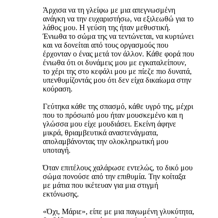
Άρχισα να τη γλείφω με μια απεγνωσμένη
ανάγκη να την ευχαριστήσω, να εξιλεωθώ για το
λάθος μου. Η γεύση της ήταν μεθυστική.
Ένιωθα το σώμα της να τεντώνεται, να κυρτώνει
και να δονείται από τους οργασμούς που
έρχονταν ο ένας μετά τον άλλον. Κάθε φορά που
ένιωθα ότι οι δυνάμεις μου με εγκαταλείπουν,
το χέρι της στο κεφάλι μου με πίεζε πιο δυνατά,
υπενθυμίζοντάς μου ότι δεν είχα δικαίωμα στην
κούραση.
Γεύτηκα κάθε της σπασμό, κάθε υγρό της, μέχρι
που το πρόσωπό μου ήταν μουσκεμένο και η
γλώσσα μου είχε μουδιάσει. Εκείνη άφηνε
μικρά, θριαμβευτικά αναστενάγματα,
απολαμβάνοντας την ολοκληρωτική μου
υποταγή.
Όταν επιτέλους χαλάρωσε εντελώς, το δικό μου
σώμα πονούσε από την επιθυμία. Την κοίταξα
με μάτια που ικέτευαν για μια στιγμή
εκτόνωσης.
«Όχι, Μάριε», είπε με μια παγωμένη γλυκύτητα,