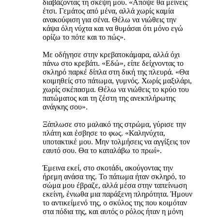
διαβάζοντας τη σκέψη μου. «Απόψε θα μείνεις
έτσι. Γεμάτος από μένα, αλλά χωρίς καμία
ανακούφιση για σένα. Θέλω να νιώθεις την
κάψα όλη νύχτα και να θυμάσαι ότι μόνο εγώ
ορίζω το πότε και το πώς».
Με οδήγησε στην κρεβατοκάμαρα, αλλά όχι
πάνω στο κρεβάτι. «Εδώ», είπε δείχνοντας το
σκληρό παρκέ δίπλα στη δική της πλευρά. «Θα
κοιμηθείς στο πάτωμα, γυμνός. Χωρίς μαξιλάρι,
χωρίς σκέπασμα. Θέλω να νιώθεις το κρύο του
πατώματος και τη ζέστη της ανεκπλήρωτης
ανάγκης σου».
Ξάπλωσε στο μαλακό της στρώμα, γύρισε την
πλάτη και έσβησε το φως. «Καληνύχτα,
υποτακτικέ μου. Μην τολμήσεις να αγγίξεις τον
εαυτό σου. Θα το καταλάβω το πρωί».
Έμεινα εκεί, στο σκοτάδι, ακούγοντας την
ήρεμη ανάσα της. Το πάτωμα ήταν σκληρό, το
σώμα μου έβραζε, αλλά μέσα στην ταπείνωση
εκείνη, ένιωθα μια παράξενη πληρότητα. Ήμουν
το αντικείμενό της, ο σκύλος της που κοιμόταν
στα πόδια της, και αυτός ο ρόλος ήταν η μόνη