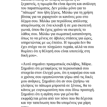
ξεχαστείς, η τιμωρία θα είναι άμεση και ανάλογη
του παραπτώματος. Δεν μιλάω μόνο για το
"πάτωμα" που ήδη ξέρεις. Μιλάω για τη χρήση
βίτσας για να χαραχτούν οι κανόνες μου στο
δέρμα σου. Μιλάω για περιόδους απόλυτης
απομόνωσης σε ένα κλουβί ή σε μια σκοτεινή
γωνιά, όπου θα έχεις χρόνο να σκεφτείς το
λάθος σου. Μιλάω για σωματική καταπόνηση,
όπως το να μένεις σε άβολες στάσεις για ώρες,
υπηρετώντας με ως έπιπλο. Η τιμωρία δεν θα
έχει στόχο να σε πληγώσει τυχαία, αλλά να σου
θυμίσει ότι η θέλησή σου είναι υποτελής στη
δική μου».
«Αυτό σημαίνει πραγματικός σκλάβος, Μάριε.
Σημαίνει ότι μεταφέρεις τα περιουσιακά σου
στοιχεία στον έλεγχό μου, ότι η καριέρα σου και
ο χρόνος σου οργανώνονται γύρω από τις δικές
μου ανάγκες. Σημαίνει ότι αν σου ζητήσω να
γλείψεις το πάτωμα μπροστά σε ξένους, θα το
κάνεις με ευγνωμοσύνη που σου δίνω προσοχή.
Σημαίνει ότι η αγάπη σου για μένα θα
εκφράζεται μέσα από τον πόνο που θα δέχεσαι
και την ταπείνωση που θα υπομένεις για χάρη
μου».