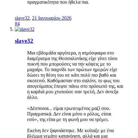
πραγματικότητα που ήθελα πια.
slave32
,
21 Ιανουαρίου 2026
#4
slave32
Μια εβδομάδα αργότερα, η ατμόσφαιρα στο
διαμέρισμα της Θεσσαλονίκης είχε γίνει τόσο
πυκνή που μπορούσες να την κόψεις με το
μαχαίρι. Το παιχνίδι των πρώτων ημερών είχε
δώσει τη θέση του σε κάτι πολύ πιο βαθύ και
σκοτεινό. Καθόμασταν στο σαλόνι, το φως του
απογεύματος έπεφτε πάνω στο πρόσωπό της, και
η καρδιά μου χτυπούσε σαν τρελή. Δεν άντεξα
άλλο.
«Δέσποινα... είμαι ερωτευμένος μαζί σου.
Πραγματικά. Δεν είναι μόνο ο ρόλος, είσαι
εσύ», της είπα με τη φωνή μου να τρέμει.
Εκείνη δεν ξαφνιάστηκε. Με κοίταξε με ένα
βλέμμα γεμάτο κατανόηση, αλλά και μια