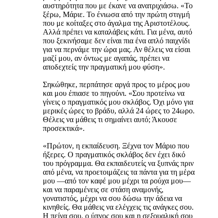
αυστηρότητα που με έκανε να ανατριχιάσω. «Το
ξέρω, Μάριε. Το ένιωσα από την πρώτη στιγμή
που με κοίταξες στο άγαλμα της Αριστοτέλους.
Αλλά πρέπει να καταλάβεις κάτι. Για μένα, αυτό
που ξεκινήσαμε δεν είναι πια ένα απλό παιχνίδι
για να περνάμε την ώρα μας. Αν θέλεις να είσαι
μαζί μου, αν όντως με αγαπάς, πρέπει να
αποδεχτείς την πραγματική μου φύση».
Σηκώθηκε, περπάτησε αργά προς το μέρος μου
και μου έπιασε το πηγούνι. «Σου προτείνω να
γίνεις ο πραγματικός μου σκλάβος. Όχι μόνο για
μερικές ώρες το βράδυ, αλλά 24 ώρες το 24ωρο.
Θέλεις να μάθεις τι σημαίνει αυτό; Άκουσε
προσεκτικά».
«Πρώτον, η εκπαίδευση. Ξέχνα τον Μάριο που
ήξερες. Ο πραγματικός σκλάβος δεν έχει δικό
του πρόγραμμα. Θα εκπαιδευτείς να ξυπνάς πριν
από μένα, να προετοιμάζεις τα πάντα για τη μέρα
μου —από τον καφέ μου μέχρι τα ρούχα μου—
και να παραμένεις σε στάση αναμονής,
γονατιστός, μέχρι να σου δώσω την άδεια να
κινηθείς. Θα μάθεις να ελέγχεις τις ανάγκες σου.
Η πείνα σου, ο ύπνος σου και η σεξουαλική σου