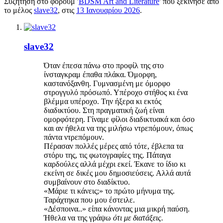
Συζήτηση στο φόρουμ '
BDSM Art and Literature
' που ξεκίνησε από
το μέλος
slave32
, στις
13 Ιανουαρίου 2026
.
slave32
Όταν έπεσα πάνω στο προφίλ της στο
ίνσταγκραμ έπαθα πλάκα. Όμορφη,
καστανόξανθη. Γυμνασμένη με όμορφο
στρογγυλό πρόσωπό. Υπέροχο στήθος κι ένα
βλέμμα υπέροχο. Την ήξερα κι εκτός
διαδικτύου. Στη πραγματική ζωή είναι
ομορφότερη. Γίναμε φίλοι διαδικτυακά και όσο
και αν ήθελα να της μιλήσω ντρεπόμουν, όπως
πάντα ντρεπόμουν.
Πέρασαν πολλές μέρες από τότε, έβλεπα τα
στόρυ της, τις φωτογραφίες της. Πάταγα
καρδούλες αλλά μέχρι εκεί. Έκανε το ίδιο κι
εκείνη σε δικές μου δημοσιεύσεις. Αλλά αυτά
συμβαίνουν στο διαδίκτυο.
«Μάριε τι κάνεις;» το πρώτο μήνυμα της.
Ταράχτηκα που μου έστειλε.
«Δέσποινα..» είπα κάνοντας μια μικρή παύση.
Ήθελα να της γράψω
ότι με διατάξεις.