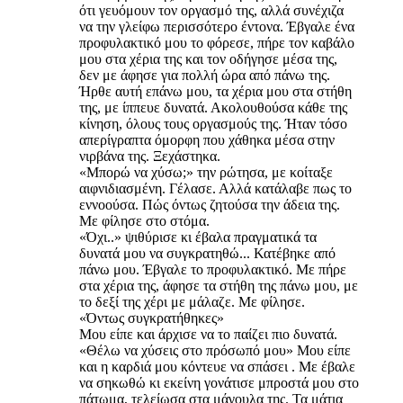
ότι γευόμουν τον οργασμό της, αλλά συνέχιζα
να την γλείφω περισσότερο έντονα. Έβγαλε ένα
προφυλακτικό μου το φόρεσε, πήρε τον καβάλο
μου στα χέρια της και τον οδήγησε μέσα της,
δεν με άφησε για πολλή ώρα από πάνω της.
Ήρθε αυτή επάνω μου, τα χέρια μου στα στήθη
της, με ίππευε δυνατά. Ακολουθούσα κάθε της
κίνηση, όλους τους οργασμούς της. Ήταν τόσο
απερίγραπτα όμορφη που χάθηκα μέσα στην
νιρβάνα της. Ξεχάστηκα.
«Μπορώ να χύσω;» την ρώτησα, με κοίταξε
αιφνιδιασμένη. Γέλασε. Αλλά κατάλαβε πως το
εννοούσα. Πώς όντως ζητούσα την άδεια της.
Με φίλησε στο στόμα.
«Όχι..» ψιθύρισε κι έβαλα πραγματικά τα
δυνατά μου να συγκρατηθώ... Κατέβηκε από
πάνω μου. Έβγαλε το προφυλακτικό. Με πήρε
στα χέρια της, άφησε τα στήθη της πάνω μου, με
το δεξί της χέρι με μάλαζε. Με φίλησε.
«Όντως συγκρατήθηκες»
Μου είπε και άρχισε να το παίζει πιο δυνατά.
«Θέλω να χύσεις στο πρόσωπό μου» Μου είπε
και η καρδιά μου κόντευε να σπάσει . Με έβαλε
να σηκωθώ κι εκείνη γονάτισε μπροστά μου στο
πάτωμα, τελείωσα στα μάγουλα της. Τα μάτια