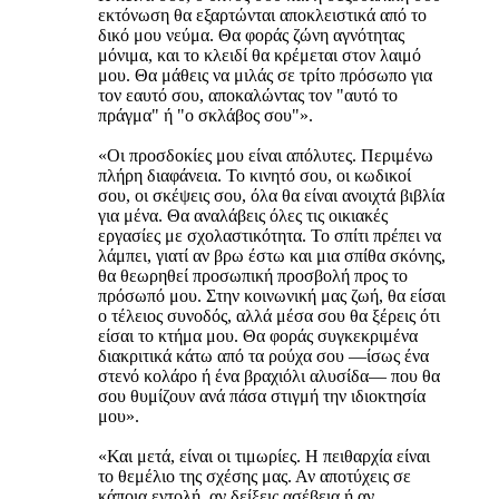
εκτόνωση θα εξαρτώνται αποκλειστικά από το
δικό μου νεύμα. Θα φοράς ζώνη αγνότητας
μόνιμα, και το κλειδί θα κρέμεται στον λαιμό
μου. Θα μάθεις να μιλάς σε τρίτο πρόσωπο για
τον εαυτό σου, αποκαλώντας τον "αυτό το
πράγμα" ή "ο σκλάβος σου"».
«Οι προσδοκίες μου είναι απόλυτες. Περιμένω
πλήρη διαφάνεια. Το κινητό σου, οι κωδικοί
σου, οι σκέψεις σου, όλα θα είναι ανοιχτά βιβλία
για μένα. Θα αναλάβεις όλες τις οικιακές
εργασίες με σχολαστικότητα. Το σπίτι πρέπει να
λάμπει, γιατί αν βρω έστω και μια σπίθα σκόνης,
θα θεωρηθεί προσωπική προσβολή προς το
πρόσωπό μου. Στην κοινωνική μας ζωή, θα είσαι
ο τέλειος συνοδός, αλλά μέσα σου θα ξέρεις ότι
είσαι το κτήμα μου. Θα φοράς συγκεκριμένα
διακριτικά κάτω από τα ρούχα σου —ίσως ένα
στενό κολάρο ή ένα βραχιόλι αλυσίδα— που θα
σου θυμίζουν ανά πάσα στιγμή την ιδιοκτησία
μου».
«Και μετά, είναι οι τιμωρίες. Η πειθαρχία είναι
το θεμέλιο της σχέσης μας. Αν αποτύχεις σε
κάποια εντολή, αν δείξεις ασέβεια ή αν