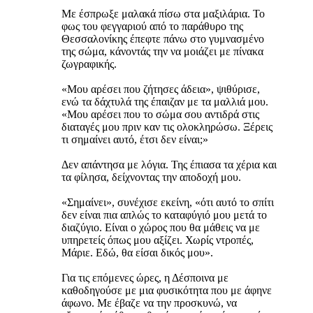
Με έσπρωξε μαλακά πίσω στα μαξιλάρια. Το
φως του φεγγαριού από το παράθυρο της
Θεσσαλονίκης έπεφτε πάνω στο γυμνασμένο
της σώμα, κάνοντάς την να μοιάζει με πίνακα
ζωγραφικής.
«Μου αρέσει που ζήτησες άδεια», ψιθύρισε,
ενώ τα δάχτυλά της έπαιζαν με τα μαλλιά μου.
«Μου αρέσει που το σώμα σου αντιδρά στις
διαταγές μου πριν καν τις ολοκληρώσω. Ξέρεις
τι σημαίνει αυτό, έτσι δεν είναι;»
Δεν απάντησα με λόγια. Της έπιασα τα χέρια και
τα φίλησα, δείχνοντας την αποδοχή μου.
«Σημαίνει», συνέχισε εκείνη, «ότι αυτό το σπίτι
δεν είναι πια απλώς το καταφύγιό μου μετά το
διαζύγιο. Είναι ο χώρος που θα μάθεις να με
υπηρετείς όπως μου αξίζει. Χωρίς ντροπές,
Μάριε. Εδώ, θα είσαι δικός μου».
Για τις επόμενες ώρες, η Δέσποινα με
καθοδηγούσε με μια φυσικότητα που με άφηνε
άφωνο. Με έβαζε να την προσκυνώ, να