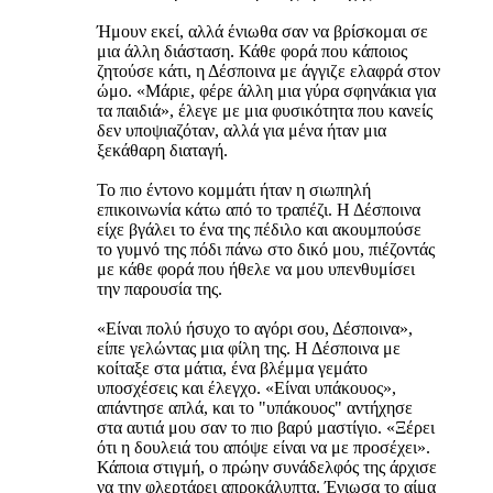
Ήμουν εκεί, αλλά ένιωθα σαν να βρίσκομαι σε
μια άλλη διάσταση. Κάθε φορά που κάποιος
ζητούσε κάτι, η Δέσποινα με άγγιζε ελαφρά στον
ώμο. «Μάριε, φέρε άλλη μια γύρα σφηνάκια για
τα παιδιά», έλεγε με μια φυσικότητα που κανείς
δεν υποψιαζόταν, αλλά για μένα ήταν μια
ξεκάθαρη διαταγή.
Το πιο έντονο κομμάτι ήταν η σιωπηλή
επικοινωνία κάτω από το τραπέζι. Η Δέσποινα
είχε βγάλει το ένα της πέδιλο και ακουμπούσε
το γυμνό της πόδι πάνω στο δικό μου, πιέζοντάς
με κάθε φορά που ήθελε να μου υπενθυμίσει
την παρουσία της.
«Είναι πολύ ήσυχο το αγόρι σου, Δέσποινα»,
είπε γελώντας μια φίλη της. Η Δέσποινα με
κοίταξε στα μάτια, ένα βλέμμα γεμάτο
υποσχέσεις και έλεγχο. «Είναι υπάκουος»,
απάντησε απλά, και το "υπάκουος" αντήχησε
στα αυτιά μου σαν το πιο βαρύ μαστίγιο. «Ξέρει
ότι η δουλειά του απόψε είναι να με προσέχει».
Κάποια στιγμή, ο πρώην συνάδελφός της άρχισε
να την φλερτάρει απροκάλυπτα. Ένιωσα το αίμα