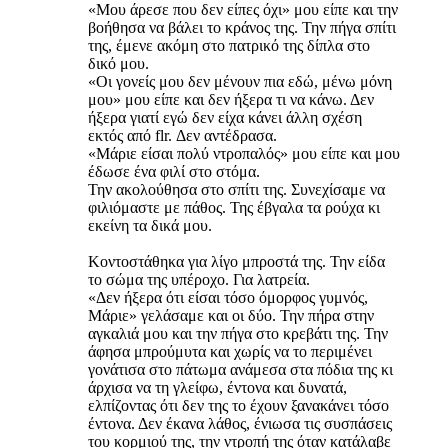
«Μου άρεσε που δεν είπες όχι» μου είπε και την
βοήθησα να βάλει το κράνος της. Την πήγα σπίτι
της, έμενε ακόμη στο πατρικό της δίπλα στο
δικό μου.
«Οι γονείς μου δεν μένουν πια εδώ, μένω μόνη
μου» μου είπε και δεν ήξερα τι να κάνω. Δεν
ήξερα γιατί εγώ δεν είχα κάνει άλλη σχέση
εκτός από flr. Δεν αντέδρασα.
«Μάριε είσαι πολύ ντροπαλός» μου είπε και μου
έδωσε ένα φιλί στο στόμα.
Την ακολούθησα στο σπίτι της. Συνεχίσαμε να
φιλιόμαστε με πάθος. Της έβγαλα τα ρούχα κι
εκείνη τα δικά μου.
Κοντοστάθηκα για λίγο μπροστά της. Την είδα
το σώμα της υπέροχο. Για λατρεία.
«Δεν ήξερα ότι είσαι τόσο όμορφος γυμνός,
Μάριε» γελάσαμε και οι δύο. Την πήρα στην
αγκαλιά μου και την πήγα στο κρεβάτι της. Την
άφησα μπρούμυτα και χωρίς να το περιμένει
γονάτισα στο πάτωμα ανάμεσα στα πόδια της κι
άρχισα να τη γλείφω, έντονα και δυνατά,
ελπίζοντας ότι δεν της το έχουν ξανακάνει τόσο
έντονα. Δεν έκανα λάθος, ένιωσα τις συσπάσεις
του κορμιού της, την ντροπή της όταν κατάλαβε