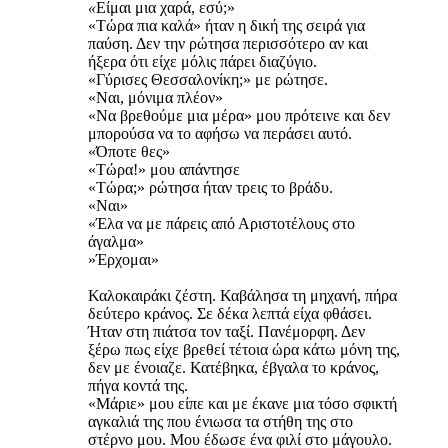
«
Είμαι μια χαρά, εσύ;»
«Τώρα πια καλά» ήταν η δική της σειρά για
παύση. Δεν την ρώτησα περισσότερο αν και
ήξερα ότι είχε μόλις πάρει διαζύγιο.
«Γύρισες Θεσσαλονίκη;» με ρώτησε.
«Ναι, μόνιμα πλέον»
«Να βρεθούμε μια μέρα» μου πρότεινε και δεν
μπορούσα να το αφήσω να περάσει αυτό.
«Όποτε θες»
«Τώρα!» μου απάντησε
«Τώρα;» ρώτησα ήταν τρεις το βράδυ.
«Ναι»
«Έλα να με πάρεις από Αριστοτέλους στο
άγαλμα»
»Έρχομαι»
Καλοκαιράκι ζέστη. Καβάλησα τη μηχανή, πήρα
δεύτερο κράνος. Σε δέκα λεπτά είχα φθάσει.
Ήταν στη πιάτσα τον ταξί. Πανέμορφη. Δεν
ξέρω πως είχε βρεθεί τέτοια ώρα κάτω μόνη της,
δεν με ένοιαζε. Κατέβηκα, έβγαλα το κράνος,
πήγα κοντά της.
«Μάριε» μου είπε και με έκανε μια τόσο σφικτή
αγκαλιά της που ένιωσα τα στήθη της στο
στέρνο μου. Μου έδωσε ένα φιλί στο μάγουλο.