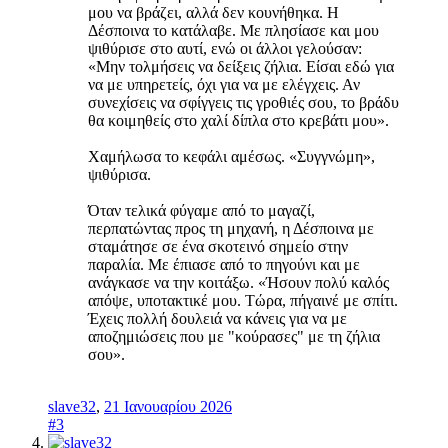
μου να βράζει, αλλά δεν κουνήθηκα. Η
Δέσποινα το κατάλαβε. Με πλησίασε και μου
ψιθύρισε στο αυτί, ενώ οι άλλοι γελούσαν:
«Μην τολμήσεις να δείξεις ζήλια. Είσαι εδώ για
να με υπηρετείς, όχι για να με ελέγχεις. Αν
συνεχίσεις να σφίγγεις τις γροθιές σου, το βράδυ
θα κοιμηθείς στο χαλί δίπλα στο κρεβάτι μου».
Χαμήλωσα το κεφάλι αμέσως. «Συγγνώμη»,
ψιθύρισα.
Όταν τελικά φύγαμε από το μαγαζί,
περπατώντας προς τη μηχανή, η Δέσποινα με
σταμάτησε σε ένα σκοτεινό σημείο στην
παραλία. Με έπιασε από το πηγούνι και με
ανάγκασε να την κοιτάξω. «Ήσουν πολύ καλός
απόψε, υποτακτικέ μου. Τώρα, πήγαινέ με σπίτι.
Έχεις πολλή δουλειά να κάνεις για να με
αποζημιώσεις που με "κούρασες" με τη ζήλια
σου».
slave32
,
21 Ιανουαρίου 2026
#3