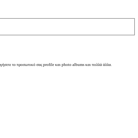
ργήσετε το προσωπικό σας profile και photo albums και πολλά άλλα.