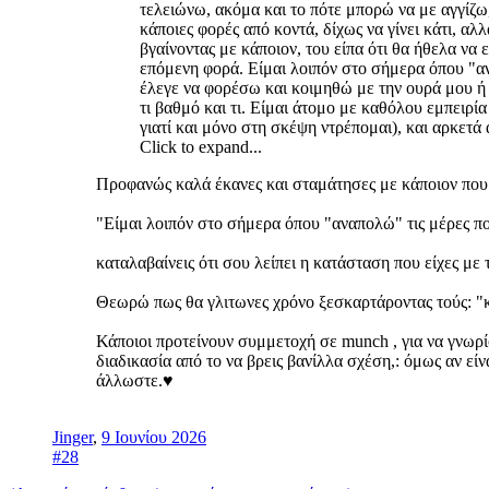
τελειώνω, ακόμα και το πότε μπορώ να με αγγίζω
κάποιες φορές από κοντά, δίχως να γίνει κάτι, 
βγαίνοντας με κάποιον, του είπα ότι θα ήθελα να ε
επόμενη φορά. Είμαι λοιπόν στο σήμερα όπου "α
έλεγε να φορέσω και κοιμηθώ με την ουρά μου ή 
τι βαθμό και τι. Είμαι άτομο με καθόλου εμπειρία
γιατί και μόνο στη σκέψη ντρέπομαι), και αρκετά
Click to expand...
Προφανώς καλά έκανες και σταμάτησες με κάποιον που γ
"Είμαι λοιπόν στο σήμερα όπου "αναπολώ" τις μέρες πο
καταλαβαίνεις ότι σου λείπει η κατάσταση που είχες με
Θεωρώ πως θα γλιτωνες χρόνο ξεσκαρτάροντας τούς: "κ
Κάποιοι προτείνουν συμμετοχή σε munch , για να γνωρί
διαδικασία από το να βρεις βανίλλα σχέση,: όμως αν εί
άλλωστε.♥️
Jinger
,
9 Ιουνίου 2026
#28