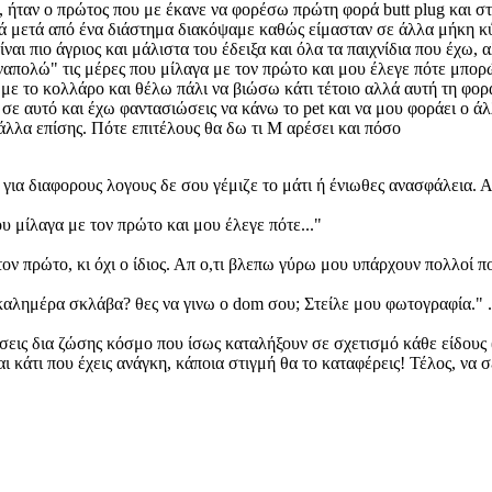
, ήταν ο πρώτος που με έκανε να φορέσω πρώτη φορά butt plug και σ
αλλά μετά από ένα διάστημα διακόψαμε καθώς είμασταν σε άλλα μήκη 
ίναι πιο άγριος και μάλιστα του έδειξα και όλα τα παιχνίδια που έχω, 
ναπολώ" τις μέρες που μίλαγα με τον πρώτο και μου έλεγε πότε μπορ
με το κολλάρο και θέλω πάλι να βιώσω κάτι τέτοιο αλλά αυτή τη φορ
 σε αυτό και έχω φαντασιώσεις να κάνω το pet και να μου φοράει ο άλ
 άλλα επίσης. Πότε επιτέλους θα δω τι Μ αρέσει και πόσο
ια διαφορους λογους δε σου γέμιζε το μάτι ή ένιωθες ανασφάλεια. 
υ μίλαγα με τον πρώτο και μου έλεγε πότε..."
 τον πρώτο, κι όχι ο ίδιος. Απ ο,τι βλεπω γύρω μου υπάρχουν πολλοί 
αλημέρα σκλάβα? θες να γινω ο dom σου; Στείλε μου φωτογραφία." .
σεις δια ζώσης κόσμο που ίσως καταλήξουν σε σχετισμό κάθε είδους (
ναι κάτι που έχεις ανάγκη, κάποια στιγμή θα το καταφέρεις! Τέλος, να