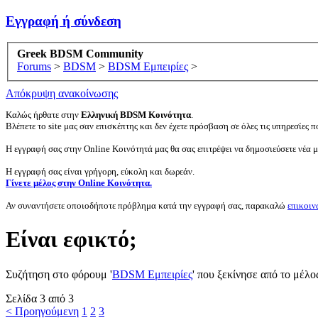
Εγγραφή ή σύνδεση
Greek BDSM Community
Forums
>
BDSM
>
BDSM Εμπειρίες
>
Απόκρυψη ανακοίνωσης
Καλώς ήρθατε στην
Ελληνική BDSM Κοινότητα
.
Βλέπετε το site μας σαν επισκέπτης και δεν έχετε πρόσβαση σε όλες τις υπηρεσίες πο
Η εγγραφή σας στην Online Κοινότητά μας θα σας επιτρέψει να δημοσιεύσετε νέα 
Η εγγραφή σας είναι γρήγορη, εύκολη και δωρεάν.
Γίνετε μέλος στην Online Κοινότητα.
Αν συναντήσετε οποιοδήποτε πρόβλημα κατά την εγγραφή σας, παρακαλώ
επικοιν
Είναι εφικτό;
Συζήτηση στο φόρουμ '
BDSM Εμπειρίες
' που ξεκίνησε από το μέλ
Σελίδα 3 από 3
< Προηγούμενη
1
2
3