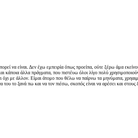
πορεί να είναι. Δεν έχω εμπειρία όπως προείπα, ούτε ξέρω άμα εκείνο
και κάποια άλλα πράγματα, που πιστέυω όλοι λίγο πολύ χρησιμοποιούν
αι όχι με άλλον. Είμαι άτομο που θέλω να παίρνω τα μηνύματα, χρηαι
να του το ξανά πω και να τον πιέσω, σκοπός είναι να αρέσει και στους 