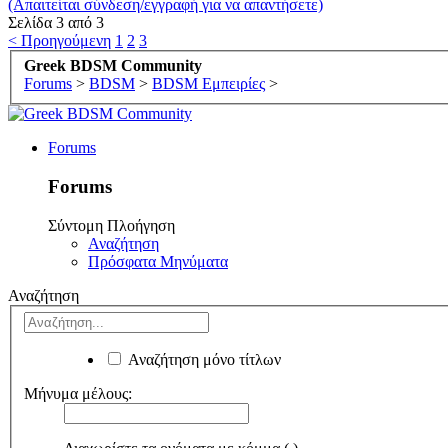
(Απαιτείται σύνδεση/εγγραφή για να απαντήσετε)
Σελίδα 3 από 3
< Προηγούμενη
1
2
3
Greek BDSM Community
Forums
>
BDSM
>
BDSM Εμπειρίες
>
Forums
Forums
Σύντομη Πλοήγηση
Αναζήτηση
Πρόσφατα Μηνύματα
Αναζήτηση
Αναζήτηση μόνο τίτλων
Μήνυμα μέλους: