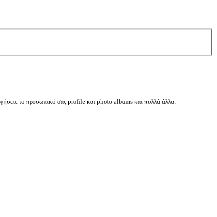
ργήσετε το προσωπικό σας profile και photo albums και πολλά άλλα.