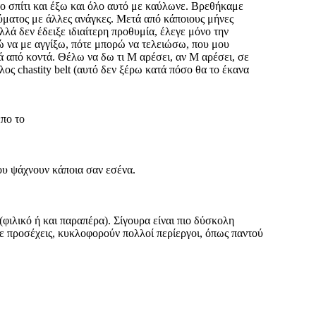
το σπίτι και έξω και όλο αυτό με καύλωνε. Βρεθήκαμε
κύματος με άλλες ανάγκες. Μετά από κάποιους μήνες
αλλά δεν έδειξε ιδιαίτερη προθυμία, έλεγε μόνο την
ώ να με αγγίξω, πότε μπορώ να τελειώσω, που μου
ά από κοντά. Θέλω να δω τι Μ αρέσει, αν Μ αρέσει, σε
λος chastity belt (αυτό δεν ξέρω κατά πόσο θα το έκανα
Απο το
που ψάχνουν κάποια σαν εσένα.
φιλικό ή και παραπέρα). Σίγουρα είναι πιο δύσκολη
 σε προσέχεις, κυκλοφορούν πολλοί περίεργοι, όπως παντού