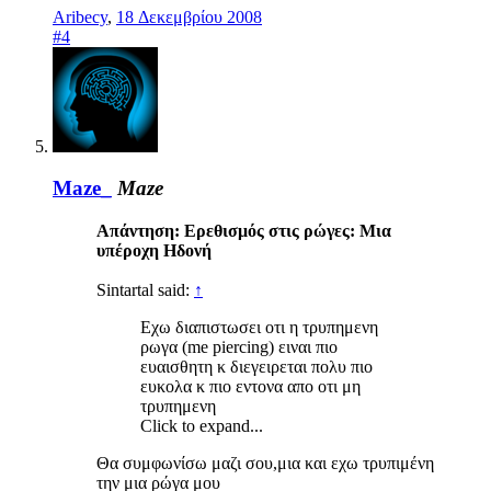
Aribecy
,
18 Δεκεμβρίου 2008
#4
Maze_
Maze
Απάντηση: Ερεθισμός στις ρώγες: Μια
υπέροχη Ηδονή
Sintartal said:
↑
Εχω διαπιστωσει οτι η τρυπημενη
ρωγα (me piercing) ειναι πιο
ευαισθητη κ διεγειρεται πολυ πιο
ευκολα κ πιο εντονα απο οτι μη
τρυπημενη
Click to expand...
Θα συμφωνίσω μαζι σου,μια και εχω τρυπιμένη
την μια ρώγα μου