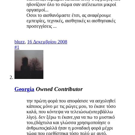
ηδονίζουν όλο το σώμα σαν ατέλειωτοι μικροί
οργασμοί...
Οσοι το αισθανόμαστε έτσι, ας αναφέρουμε
εμπειρίες, τεχνικές, αισθητικές κι αισθησιακές
προσεγγίσεις ...
bluzz
,
16 Δεκεμβρίου 2008
#1
Georgia
Owned
Contributor
την πρώτη φορά που αποφάσισε να ασχοληθεί
κάποιος μόνο με τις ρώγες μου, το έκανε τόσο
καλά, που κόντεψα να τελειώσω(υπερβάλλω
λίγο). δεν ξέρω τι έκανε,για να πω το μυστικό
του,(δάχτυλα και γλώσσα χρησιμοποίησε ο
άνθρωπος)αλλά ήταν η μοναδική φορά μέχρι
τώρα που ερεθίστηκα τόσο πολύ με αυτό.