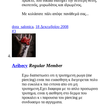
πρωκτό, που δίκαια διατηρεί την δεύτερη θέση,
σκοτεινός, μυρωδάτος και ιδρωμένος.
Με κολάσατε πάλι απόψε πανάθεμά σας...
dora_salonica
,
18 Δεκεμβρίου 2008
#3
Aribecy
Regular Member
Εχω διαπιστωσει οτι η τρυπημενη ρωγα (me
piercing) ειναι πιο ευαισθητη κ διεγειρεται πολυ
πιο ευκολα κ πιο εντονα απο οτι μη
τρυπημενη.Εχει διαφορα με το απλο προσωρινο
τρυπημα, ειναι η αισθηση στο δερμα που
προκαλει κ ι παρουσια του piercing με
συνδυασμο τα αγγιγματα.