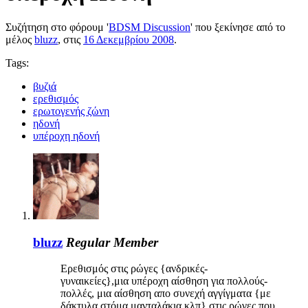
Συζήτηση στο φόρουμ '
BDSM Discussion
' που ξεκίνησε από το
μέλος
bluzz
, στις
16 Δεκεμβρίου 2008
.
Tags:
βυζιά
ερεθισμός
ερωτογενής ζώνη
ηδονή
υπέροχη ηδονή
bluzz
Regular Member
Ερεθισμός στις ρώγες {ανδρικές-
γυναικείες},μια υπέροχη αίσθηση για πολλούς-
πολλές, μια αίσθηση απο συνεχή αγγίγματα {με
δάκτυλα,στόμα,μανταλάκια κλπ} στις ρώγες που