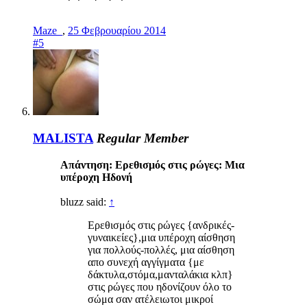
Maze_
,
25 Φεβρουαρίου 2014
#5
MALISTA
Regular Member
Απάντηση: Ερεθισμός στις ρώγες: Μια
υπέροχη Ηδονή
bluzz said:
↑
Ερεθισμός στις ρώγες {ανδρικές-
γυναικείες},μια υπέροχη αίσθηση
για πολλούς-πολλές, μια αίσθηση
απο συνεχή αγγίγματα {με
δάκτυλα,στόμα,μανταλάκια κλπ}
στις ρώγες που ηδονίζουν όλο το
σώμα σαν ατέλειωτοι μικροί