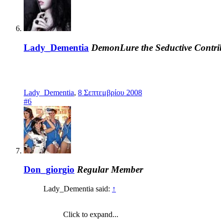
Lady_Dementia
DemonLure the Seductive
Contri
Lady_Dementia
,
8 Σεπτεμβρίου 2008
#6
Don_giorgio
Regular Member
Lady_Dementia said:
↑
Click to expand...