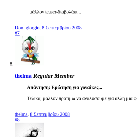
μάλλον teaser-διαβολάκι...
Don_giorgio
,
8 Σεπτεμβρίου 2008
#7
thelma
Regular Member
Απάντηση: Ερώτηση για γυναίκες...
Τελικα, μαλλον προτιμω να αναλυσουμε για αλλη μια φ
thelma
,
8 Σεπτεμβρίου 2008
#8