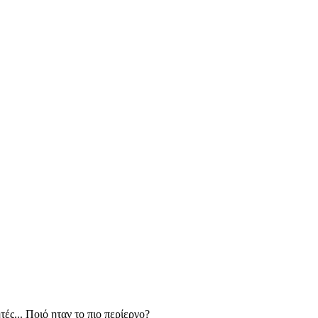
ές... Ποιό ηταν το πιο περίεργο?