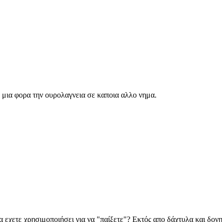
 μια φορα την ουρολαγνεια σε καποια αλλο νημα.
α εχετε χρησιμοποιήσει για να "παίξετε"? Εκτός απο δάχτυλα και δονητ