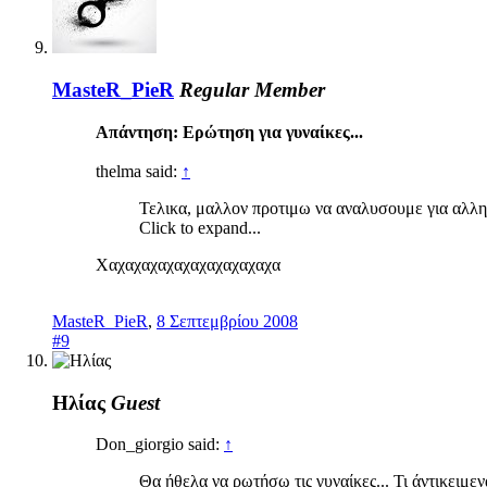
MasteR_PieR
Regular Member
Απάντηση: Ερώτηση για γυναίκες...
thelma said:
↑
Τελικα, μαλλον προτιμω να αναλυσουμε για αλλη
Click to expand...
Χαχαχαχαχαχαχαχαχαχαχα
MasteR_PieR
,
8 Σεπτεμβρίου 2008
#9
Ηλίας
Guest
Don_giorgio said:
↑
Θα ήθελα να ρωτήσω τις γυναίκες... Τι άντικειμεν