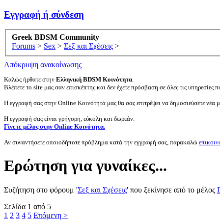
Εγγραφή ή σύνδεση
Greek BDSM Community
Forums
>
Sex
>
Σεξ και Σχέσεις
>
Απόκρυψη ανακοίνωσης
Καλώς ήρθατε στην
Ελληνική BDSM Κοινότητα
.
Βλέπετε το site μας σαν επισκέπτης και δεν έχετε πρόσβαση σε όλες τις υπηρεσίες πο
Η εγγραφή σας στην Online Κοινότητά μας θα σας επιτρέψει να δημοσιεύσετε νέα 
Η εγγραφή σας είναι γρήγορη, εύκολη και δωρεάν.
Γίνετε μέλος στην Online Κοινότητα.
Αν συναντήσετε οποιοδήποτε πρόβλημα κατά την εγγραφή σας, παρακαλώ
επικοιν
Ερώτηση για γυναίκες...
Συζήτηση στο φόρουμ '
Σεξ και Σχέσεις
' που ξεκίνησε από το μέλος
Σελίδα 1 από 5
1
2
3
4
5
Επόμενη >