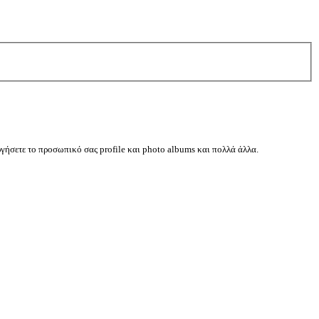
ργήσετε το προσωπικό σας profile και photo albums και πολλά άλλα.