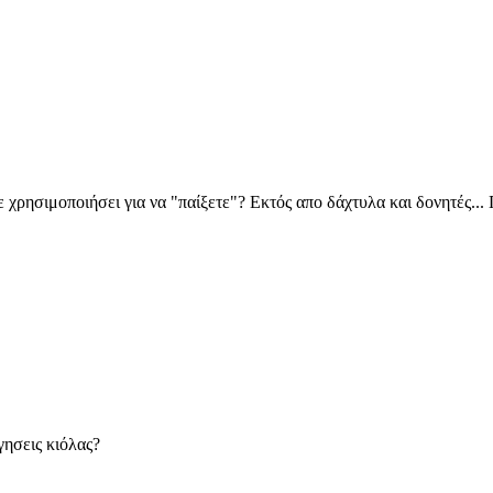
ε χρησιμοποιήσει για να "παίξετε"? Εκτός απο δάχτυλα και δονητές... 
γησεις κιόλας?