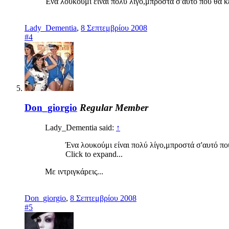
Ένα λουκούμι είναι πολύ λίγο,μπροστά σ'αυτό που θα 
Lady_Dementia
,
8 Σεπτεμβρίου 2008
#4
Don_giorgio
Regular Member
Lady_Dementia said:
↑
Ένα λουκούμι είναι πολύ λίγο,μπροστά σ'αυτό πο
Click to expand...
Με ιντριγκάρεις...
Don_giorgio
,
8 Σεπτεμβρίου 2008
#5